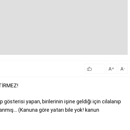
A
A
+
-
TİRMEZ!
österisi yapan, birilerinin işine geldiği için cilalanıp
klanmış… (Kanuna göre yatarı bile yok! kanun