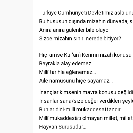
Türkiye Cumhuriyeti Devletimiz asla u
Bu hususun dışında mizahın dünyada, sav
Anıra anıra gülenler bile oluyor!
Sizce mizahın sınırı nerede bitiyor?
Hiç kimse Kur’an’ı Kerimi mizah konus
Bayrakla alay edemez…
Millî tarihle eğlenemez…
Aile namusunu hiçe sayamaz…
İnançlar kimsenin mavra konusu değildir
İnsanlar sana/size değer verdikleri şeyl
Bunlar dini-millî mukaddesattandır.
Millî mukaddesâtı olmayan millet, millet 
Hayvan Sürüsüdür…