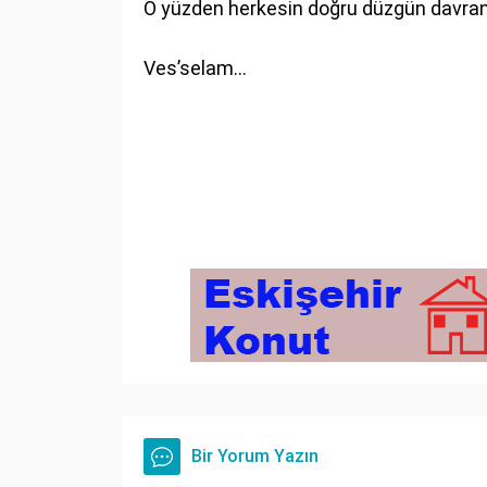
O yüzden herkesin doğru düzgün davra
Ves’selam…
Bir Yorum Yazın