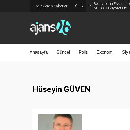
Belçika’dan Eskişehir’
Son eklenen haberler
MÜSİAD’ı Ziyaret Etti
Anasayfa
Güncel
Polis
Ekonomi
Siy
Hüseyin GÜVEN