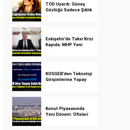
TOD Uyardı: Güneş
Gözlüğü Sadece Şıklık
Değil, Göz İçin Kalkan!
Eskişehir’de Taksi Krizi
Kapıda: MHP Yeni
Plaka Planına Karşı
Çözüm Önerdi
KOSGEB’den Teknoloji
Girişimlerine Yapay
Zekâ Kredi Programı
Konut Piyasasında
Yeni Dönem: Ofisleri
Konuta Dönüştürmek
İçin Son Tarih 1