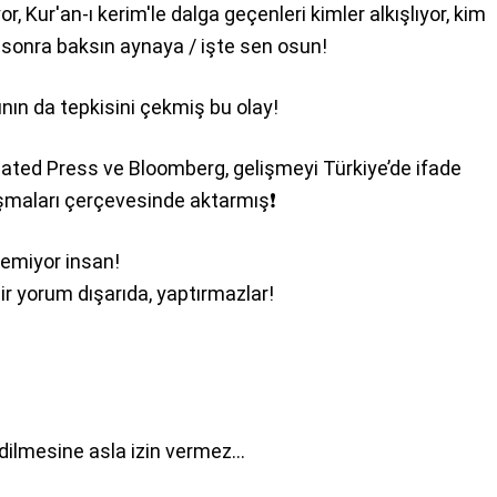
, Kur'an-ı kerim'le dalga geçenleri kimler alkışlıyor, kim
, sonra baksın aynaya / işte sen osun!
ının da tepkisini çekmiş bu olay!
ated Press ve Bloomberg, gelişmeyi Türkiye’de ifade
ışmaları çerçevesinde aktarmış
❗️
emiyor insan!
bir yorum dışarıda, yaptırmazlar!
edilmesine asla izin vermez…