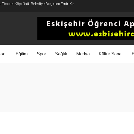
e Ticaret Köprüsü: Belediye Başkanı Emir Kır
aset
Eğitim
Spor
Sağlık
Medya
Kültür Sanat
E