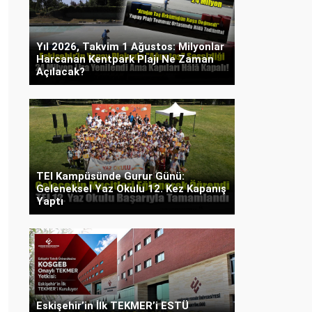
Yıl 2026, Takvim 1 Ağustos: Milyonlar
Harcanan Kentpark Plajı Ne Zaman
Açılacak?
TEI Kampüsünde Gurur Günü:
Geleneksel Yaz Okulu 12. Kez Kapanış
Yaptı
Eskişehir’in İlk TEKMER’i ESTÜ