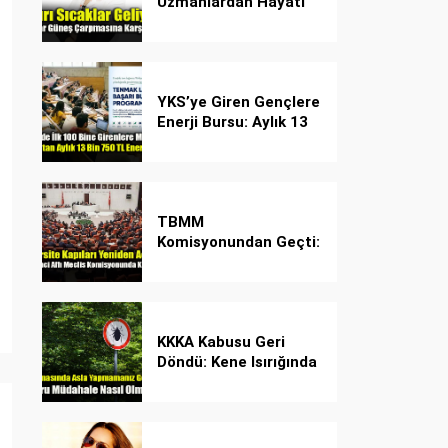
Uzmanlardan Hayati
Güneş Çarpması
Uyarısı!
YKS’ye Giren Gençlere
Enerji Bursu: Aylık 13
Bin 750 TL Başarı
Desteği!
TBMM
Komisyonundan Geçti:
İşte Madde Madde
Yeni Öğrenci Affı
Rehberi
KKKA Kabusu Geri
Döndü: Kene Isırığında
İlk Müdahale Hayat
Kurtarıyor!