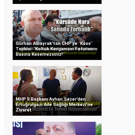
Gürhan Albayrak’tan CHP’ye "Kaos"
Tepkisi: "Koltuk Kavganızın Faturasını
Basına Kesemezsiniz!"
MHP İl Başkanı Ayhan Sezer’den
Ertuğrulgazi Aile Sağlığı Merkezi’ne
Ziyaret