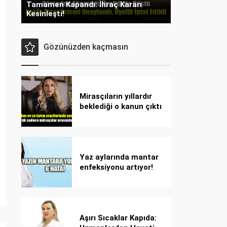
Tamamen Kapandı: İhraç Kararı
Kesinleşti!
Gözünüzden kaçmasın
Mirasçıların yıllardır
beklediği o kanun çıktı
Yaz aylarında mantar
enfeksiyonu artıyor!
Dikkat! Kolay
bulaşıyor, hızla
yayılıyor!
Aşırı Sıcaklar Kapıda: