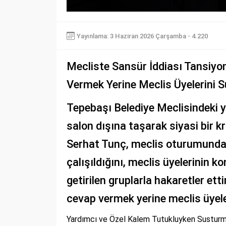
Yayınlama: 3 Haziran 2026 Çarşamba - 4.220
Mecliste Sansür İddiası Tansiyon
Vermek Yerine Meclis Üyelerini S
Tepebaşı Belediye Meclisindeki y
salon dışına taşarak siyasi bir k
Serhat Tunç, meclis oturumunda
çalışıldığını, meclis üyelerinin 
getirilen gruplarla hakaretler ettir
cevap vermek yerine meclis üyele
Yardımcı ve Özel Kalem Tutukluyken Susturma