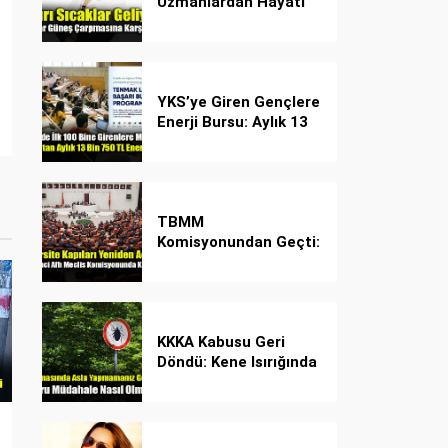
Uzmanlardan Hayati
Güneş Çarpması
Uyarısı!
YKS’ye Giren Gençlere
Enerji Bursu: Aylık 13
Bin 750 TL Başarı
Desteği!
TBMM
Komisyonundan Geçti:
İşte Madde Madde
Yeni Öğrenci Affı
Rehberi
KKKA Kabusu Geri
Döndü: Kene Isırığında
İlk Müdahale Hayat
Kurtarıyor!