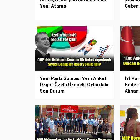
Yeni Atama!
Çeken
Yeni Parti Sonrası Yeni Anket
İYİ Par
Özgür Özel’i Üzecek: Oylardaki
Bedeli
Son Durum
Alınan