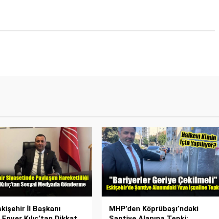
kişehir İl Başkanı
MHP’den Köprübaşı’ndaki
 Enver Kılıç’tan Dikkat
Şantiye Alanına Tepki: