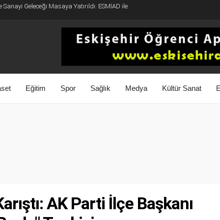
e Sanayi Geleceği Masaya Yatırıldı: ESMİAD ile
aset
Eğitim
Spor
Sağlık
Medya
Kültür Sanat
E
rıştı: AK Parti İlçe Başkanı