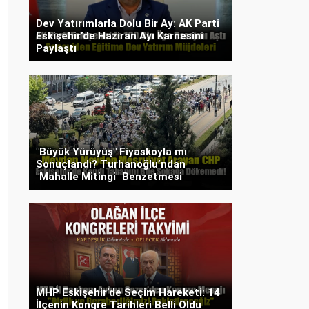
Dev Yatırımlarla Dolu Bir Ay: AK Parti
Eskişehir’de Haziran Ayı Karnesini
Paylaştı
"Büyük Yürüyüş" Fiyaskoyla mı
Sonuçlandı? Turhanoğlu’ndan
"Mahalle Mitingi" Benzetmesi
MHP Eskişehir’de Seçim Hareketi: 14
İlçenin Kongre Tarihleri Belli Oldu