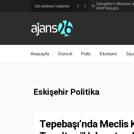
Eskişehir’in Ekonomi v
Son eklenen haberler
MHP Buluştu
Anasayfa
Güncel
Polis
Ekonomi
Siy
Eskişehir Politika
Tepebaşı’nda Meclis Ka