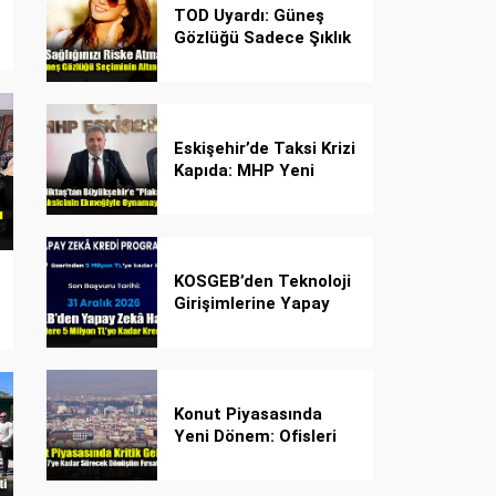
TOD Uyardı: Güneş
Gözlüğü Sadece Şıklık
Değil, Göz İçin Kalkan!
Eskişehir’de Taksi Krizi
Kapıda: MHP Yeni
Plaka Planına Karşı
Çözüm Önerdi
KOSGEB’den Teknoloji
Girişimlerine Yapay
Zekâ Kredi Programı
Konut Piyasasında
Yeni Dönem: Ofisleri
Konuta Dönüştürmek
İçin Son Tarih 1