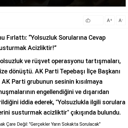
A
A
+
-
u Fırlattı: “Yolsuzluk Sorularına Cevap
usturmak Acizliktir!”
olsuzluk ve rüşvet operasyonu tartışmaları,
rize dönüştü. AK Parti Tepebaşı İlçe Başkanı
 AK Parti grubunun sesinin kısılmaya
konuşmalarının engellendiğini ve dışarıdan
ildiğini iddia ederek, "Yolsuzlukla ilgili sorulara
rini susturmak acizliktir" çıkışında bulundu.
k Çare Değil: "Gerçekler Yarın Sokakta Sorulacak"