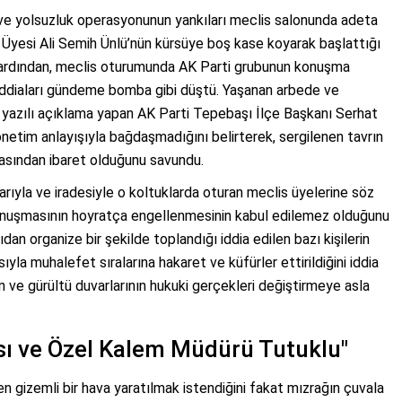
ve yolsuzluk operasyonunun yankıları meclis salonunda adeta
s Üyesi Ali Semih Ünlü’nün kürsüye boş kase koyarak başlattığı
n ardından, meclis oturumunda AK Parti grubunun konuşma
 iddiaları gündeme bomba gibi düştü. Yaşanan arbede ve
ir yazılı açıklama yapan AK Parti Tepebaşı İlçe Başkanı Serhat
netim anlayışıyla bağdaşmadığını belirterek, sergilenen tavrın
basından ibaret olduğunu savundu.
arıyla ve iradesiyle o koltuklarda oturan meclis üyelerine söz
konuşmasının hoyratça engellenmesinin kabul edilemez olduğunu
dan organize bir şekilde toplandığı iddia edilen bazı kişilerin
sıyla muhalefet sıralarına hakaret ve küfürler ettirildiğini iddia
 ve gürültü duvarlarının hukuki gerçekleri değiştirmeye asla
sı ve Özel Kalem Müdürü Tutuklu"
gizemli bir hava yaratılmak istendiğini fakat mızrağın çuvala