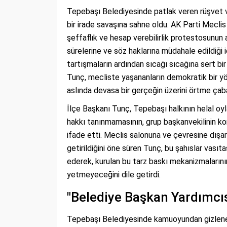
Tepebaşı Belediyesinde patlak veren rüşvet 
bir irade savaşına sahne oldu. AK Parti Mecli
şeffaflık ve hesap verebilirlik protestosunu
sürelerine ve söz haklarına müdahale edildiği
tartışmaların ardından sıcağı sıcağına sert b
Tunç, mecliste yaşananların demokratik bir yö
aslında devasa bir gerçeğin üzerini örtme ça
İlçe Başkanı Tunç, Tepebaşı halkının helal oyl
hakkı tanınmamasının, grup başkanvekilinin 
ifade etti. Meclis salonuna ve çevresine dışarı
getirildiğini öne süren Tunç, bu şahıslar vasıta
ederek, kurulan bu tarz baskı mekanizmalarının
yetmeyeceğini dile getirdi.
"Belediye Başkan Yardımcı
Tepebaşı Belediyesinde kamuoyundan gizlenen 