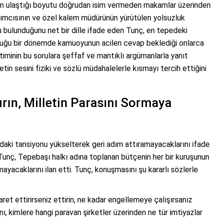
un ulaştığı boyutu doğrudan isim vermeden makamlar üzerinden
dımcısının ve özel kalem müdürünün yürütülen yolsuzluk
bulunduğunu net bir dille ifade eden Tunç, en tepedeki
lduğu bir dönemde kamuoyunun acilen cevap beklediği onlarca
timinin bu sorulara şeffaf ve mantıklı argümanlarla yanıt
tin sesini fiziki ve sözlü müdahalelerle kısmayı tercih ettiğini
ırın, Milletin Parasını Sormaya
aki tansiyonu yükselterek geri adım attıramayacaklarını ifade
unç, Tepebaşı halkı adına toplanan bütçenin her bir kuruşunun
yacaklarını ilan etti. Tunç, konuşmasını şu kararlı sözlerle
aret ettirirseniz ettirin, ne kadar engellemeye çalışırsanız
nı, kimlere hangi paravan şirketler üzerinden ne tür imtiyazlar