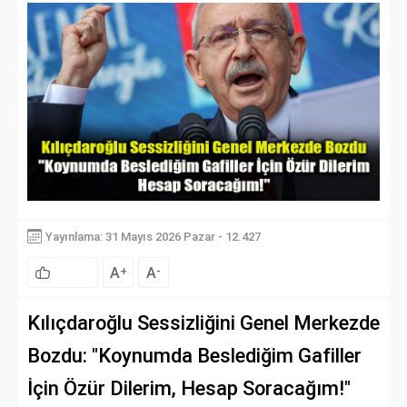
Yayınlama: 31 Mayıs 2026 Pazar - 12.427
A
A
+
-
Kılıçdaroğlu Sessizliğini Genel Merkezde
Bozdu: "Koynumda Beslediğim Gafiller
İçin Özür Dilerim, Hesap Soracağım!"