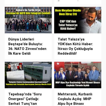
Benzetmesi
Dünya Liderleri
Talat Yalaza’ya
Beştepe’de Buluştu:
YDK’dan Kötü Haber:
36. NATO Zirvesi’nden
İtirazı Oy Çokluğuyla
İlk Kare Geldi
Reddedildi!
Tepebaşı’nda "Soru
Mehteranlı, Kurbanlı
Önergesi" Çatlağı:
Coşkulu Açılış: MHP
Serhat Tunç’tan
Alpu İlçe Binası