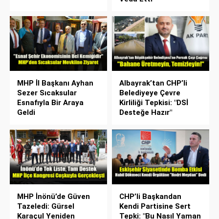
MHP İl Başkanı Ayhan
Albayrak’tan CHP’li
Sezer Sıcaksular
Belediyeye Çevre
Esnafıyla Bir Araya
Kirliliği Tepkisi: "DSİ
Geldi
Desteğe Hazır"
MHP İnönü’de Güven
CHP’li Başkandan
Tazeledi: Gürsel
Kendi Partisine Sert
Karaçul Yeniden
Tepki: "Bu Nasıl Yaman