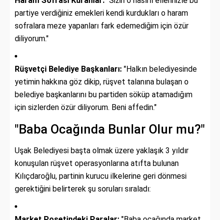
Haram Sofrası Kuranlar:
"Sizin o nasırlı ellerinizle bu
partiye verdiğiniz emekleri kendi kurdukları o haram
sofralara meze yapanları fark edemediğim için özür
diliyorum."
Rüşvetçi Belediye Başkanları:
"Halkın belediyesinde
yetimin hakkına göz dikip, rüşvet talanına bulaşan o
belediye başkanlarını bu partiden söküp atamadığım
için sizlerden özür diliyorum. Beni affedin."
"Baba Ocağında Bunlar Olur mu?"
Uşak Belediyesi başta olmak üzere yaklaşık 3 yıldır
konuşulan rüşvet operasyonlarına atıfta bulunan
Kılıçdaroğlu, partinin kurucu ilkelerine geri dönmesi
gerektiğini belirterek şu soruları sıraladı:
Market Poşetindeki Paralar:
"Baba ocağında market