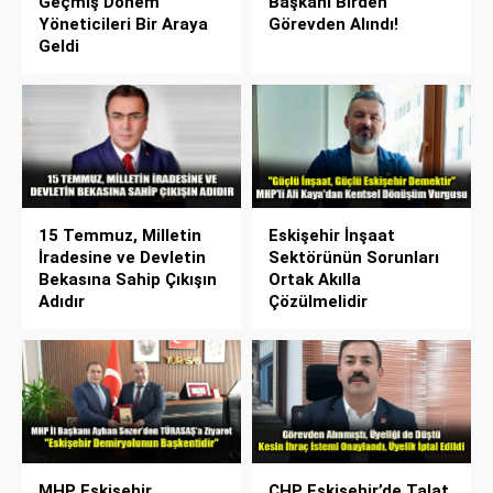
Geçmiş Dönem
Başkanı Birden
Yöneticileri Bir Araya
Görevden Alındı!
Geldi
15 Temmuz, Milletin
Eskişehir İnşaat
İradesine ve Devletin
Sektörünün Sorunları
Bekasına Sahip Çıkışın
Ortak Akılla
Adıdır
Çözülmelidir
MHP Eskişehir
CHP Eskişehir’de Talat