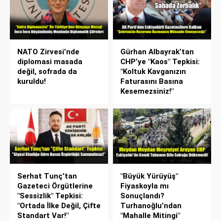
NATO Zirvesi’nde
Gürhan Albayrak’tan
diplomasi masada
CHP’ye "Kaos" Tepkisi:
değil, sofrada da
"Koltuk Kavganızın
kuruldu!
Faturasını Basına
Kesemezsiniz!"
Serhat Tunç’tan
"Büyük Yürüyüş"
Gazeteci Örgütlerine
Fiyaskoyla mı
"Sessizlik" Tepkisi:
Sonuçlandı?
"Ortada İlke Değil, Çifte
Turhanoğlu’ndan
Standart Var!"
"Mahalle Mitingi"