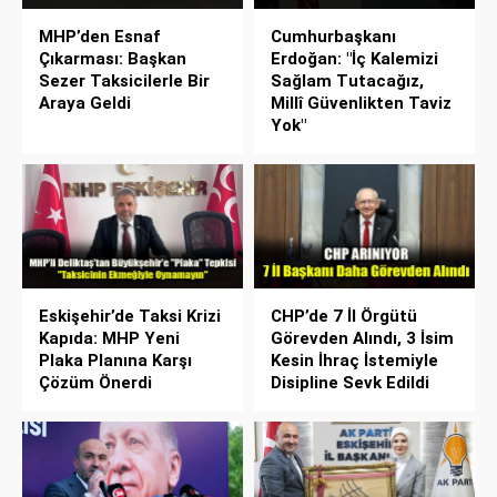
MHP’den Esnaf
Cumhurbaşkanı
Çıkarması: Başkan
Erdoğan: "İç Kalemizi
Sezer Taksicilerle Bir
Sağlam Tutacağız,
Araya Geldi
Millî Güvenlikten Taviz
Yok"
Eskişehir’de Taksi Krizi
CHP’de 7 İl Örgütü
Kapıda: MHP Yeni
Görevden Alındı, 3 İsim
Plaka Planına Karşı
Kesin İhraç İstemiyle
Çözüm Önerdi
Disipline Sevk Edildi