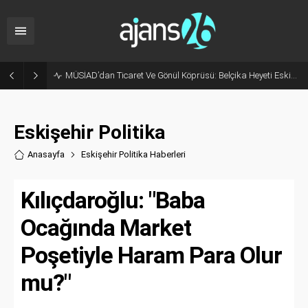
Korkudan Animasyona Beyaz Perdede Bu Hafta: 6 Yeni Film Vizyona Giriyor
Eskişehir Politika
Anasayfa
Eskişehir Politika Haberler
i
Kılıçdaroğlu: "Baba
Ocağında Market
Poşetiyle Haram Para Olur
mu?"