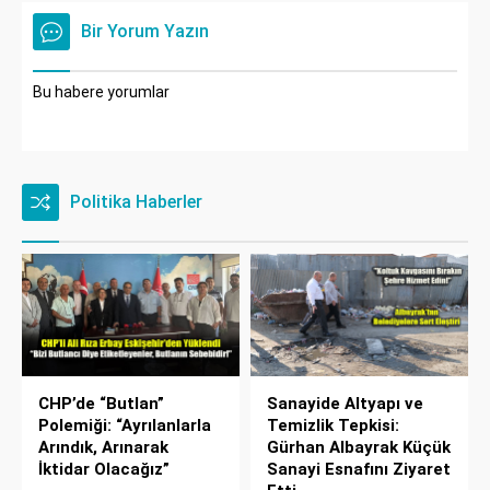
Bir Yorum Yazın
Bu habere yorumlar
Politika Haberler
CHP’de “Butlan”
Sanayide Altyapı ve
Polemiği: “Ayrılanlarla
Temizlik Tepkisi:
Arındık, Arınarak
Gürhan Albayrak Küçük
İktidar Olacağız”
Sanayi Esnafını Ziyaret