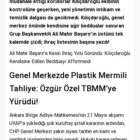
müdahale ettiği koridorlar Kılıçdaroğlu ekibinin
kontrolüne geçerken, yeni yönetimin intikam ve
temizlik dalgası da gecikmedi. Kılıçdaroğlu, genel
merkez önünde kendisine ağır beddualar savuran
Grup Başkanvekili Ali Mahir Başarır’ın üstünü tek
kalemde çizdi; ihraç listesinin başına yazdı!
Ali Mahir Başarır’a Kesin İhraç Yolu Göründü: Kılıçdaroğlu
Kendisine Edilen Bedduayı Affetmedi
Genel Merkezde Plastik Mermili
Tahliye: Özgür Özel TBMM’ye
Yürüdü!
Ankara Bölge Adliye Mahkemesi’nin 21 Mayıs akşamı
UYAP’a yüklediği şok kurultay iptali kararının ardından,
CHP Genel Merkezi yakın siyasi tarihin en kanlı ve
gerilimli günlerinden birini yaşadı. Hukuki karara rağmen