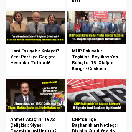
Etti
Hani Eskişehir Kaleydi?
MHP Eskişehir
Yeni Parti’ye Geçişte
Teşkilatı Beylikova’da
Hesaplar Tutmadı!
Buluştu: 15. Olağan
Kongre Coşkusu
Ahmet Ataç’ın “1972”
CHP’de İlçe
Çelişkisi: Siyasi
Başkanlıkları Netleşti:
Geçmişini mi Unuttu?
Disiplin Kurulu’na da