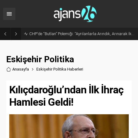
Sanayide Altyapı ve Temizlik Tepkisi: Gürhan Albayrak Küçük Sanayi Esnafını Ziyaret Etti
Eskişehir Politika
Anasayfa
Eskişehir Politika Haberler
i
Kılıçdaroğlu’ndan İlk İhraç
Hamlesi Geldi!