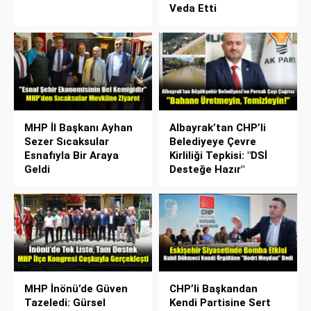
Veda Etti
MHP İl Başkanı Ayhan
Albayrak’tan CHP’li
Sezer Sıcaksular
Belediyeye Çevre
Esnafıyla Bir Araya
Kirliliği Tepkisi: "DSİ
Geldi
Desteğe Hazır"
MHP İnönü’de Güven
CHP’li Başkandan
Tazeledi: Gürsel
Kendi Partisine Sert