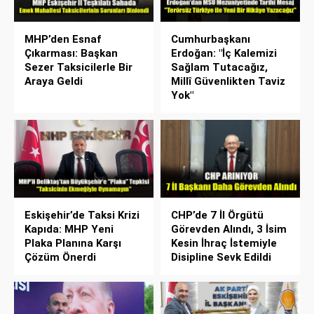
MHP’den Esnaf
Cumhurbaşkanı
Çıkarması: Başkan
Erdoğan: "İç Kalemizi
Sezer Taksicilerle Bir
Sağlam Tutacağız,
Araya Geldi
Millî Güvenlikten Taviz
Yok"
Eskişehir’de Taksi Krizi
CHP’de 7 İl Örgütü
Kapıda: MHP Yeni
Görevden Alındı, 3 İsim
Plaka Planına Karşı
Kesin İhraç İstemiyle
Çözüm Önerdi
Disipline Sevk Edildi