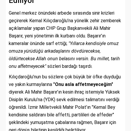
Ediliyor
Genel merkez önündeki arbede sırasında sinir krizleri
geçirerek Kemal Kılıçdaroğlu’na yönelik zehir zemberek
açıklamalar yapan CHP Grup Başkanvekili Ali Mahir
Başarır, yeni yönetimin ilk kurbanı oldu. Başarır’ın
kameralar önünde sarf ettiği;
"Yıllarca kendisiyle omuz
omuza yürüdüğü arkadaşlarını dövdürecekse,
öldürtecekse Allah onun belasını versin. Bu millet, tarih
onu affetmeyecek"
sözleri bardağı taşırdı.
Kılıçdaroğlu’nun bu sözlere çok büyük bir öfke duyduğu
ve yakın kurmaylarına
"Onu asla affetmeyeceğim"
diyerek Ali Mahir Başarır’ın kesin ihraç istemiyle Yüksek
Disiplin Kurulu’na (YDK) sevk edilmesi talimatını verdiği
öğrenildi. İzmir Milletvekili Mahir Polat’ın "Kemal Bey
kendisine saldıranı bile affetti, partilileri de affeder"
şeklindeki yumuşatma çabalarına rağmen, Başarır için
geri dönüş biletinin kesildiği belirtiliyor.