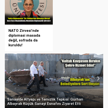
NATO Zirvesi’nde
diplomasi masada
değil, sofrada da
kuruldu!
Hani Eskişehir Kaleydi? Yeni Parti’ye Geçişte
M
Hesaplar Tutmadı!
O