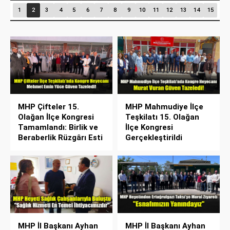
1
2
3
4
5
6
7
8
9
10
11
12
13
14
15
MHP Çifteler 15.
MHP Mahmudiye İlçe
Olağan İlçe Kongresi
Teşkilatı 15. Olağan
Tamamlandı: Birlik ve
İlçe Kongresi
Beraberlik Rüzgârı Esti
Gerçekleştirildi
MHP İl Başkanı Ayhan
MHP İl Başkanı Ayhan