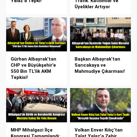
Yalaz’a Tepki!
Trafik: Katılımlar ve
Üyelikler Artıyor
Gürhan Albayrak’tan
Başkan Albayrak’tan
CHP ve Büyükşehir’e
Sarıcakaya ve
550 Bin TL’lik AKM
Mahmudiye Çıkarması!
Tepkisi!
MHP Mihalgazi İlçe
Volkan Enver Kılıç’tan
Kongresi Tamamlandı:
Talat Yalaz’a Zehir