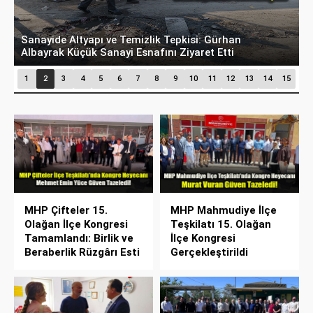
Hani Eskişehir Kaleydi? Yeni Parti’ye Geçişte
M
Hesaplar Tutmadı!
O
1
2
3
4
5
6
7
8
9
10
11
12
13
14
15
MHP Çifteler 15.
MHP Mahmudiye İlçe
Olağan İlçe Kongresi
Teşkilatı 15. Olağan
Tamamlandı: Birlik ve
İlçe Kongresi
Beraberlik Rüzgârı Esti
Gerçekleştirildi