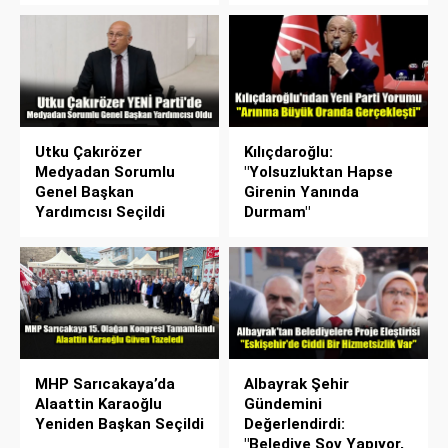
Utku Çakırözer
Kılıçdaroğlu:
Medyadan Sorumlu
"Yolsuzluktan Hapse
Genel Başkan
Girenin Yanında
Yardımcısı Seçildi
Durmam"
MHP Sarıcakaya’da
Albayrak Şehir
Alaattin Karaoğlu
Gündemini
Yeniden Başkan Seçildi
Değerlendirdi:
"Belediye Şov Yapıyor,