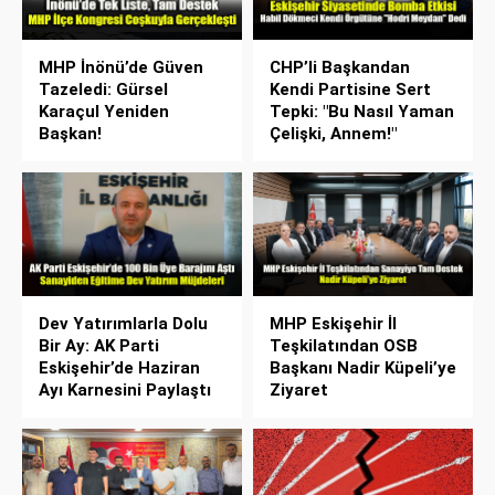
MHP İnönü’de Güven
CHP’li Başkandan
Tazeledi: Gürsel
Kendi Partisine Sert
Karaçul Yeniden
Tepki: "Bu Nasıl Yaman
Başkan!
Çelişki, Annem!"
Dev Yatırımlarla Dolu
MHP Eskişehir İl
Bir Ay: AK Parti
Teşkilatından OSB
Eskişehir’de Haziran
Başkanı Nadir Küpeli’ye
Ayı Karnesini Paylaştı
Ziyaret