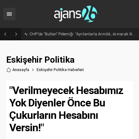
Sanayide Altyapı ve Temizlik Tepkisi: Gürhan Albayrak Küçük Sanayi Esnafını Ziyaret Etti
Eskişehir Politika
Anasayfa
Eskişehir Politika Haberler
i
"Verilmeyecek Hesabımız
Yok Diyenler Önce Bu
Çukurların Hesabını
Versin!"