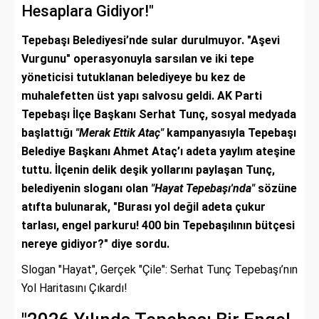
Hesaplara Gidiyor!"
Tepebaşı Belediyesi’nde sular durulmuyor. "Aşevi
Vurgunu" operasyonuyla sarsılan ve iki tepe
yöneticisi tutuklanan belediyeye bu kez de
muhalefetten üst yapı salvosu geldi. AK Parti
Tepebaşı İlçe Başkanı Serhat Tunç, sosyal medyada
başlattığı
"Merak Ettik Ataç"
kampanyasıyla Tepebaşı
Belediye Başkanı Ahmet Ataç’ı adeta yaylım ateşine
tuttu. İlçenin delik deşik yollarını paylaşan Tunç,
belediyenin sloganı olan
"Hayat Tepebaşı'nda"
sözüne
atıfta bulunarak, "Burası yol değil adeta çukur
tarlası, engel parkuru! 400 bin Tepebaşılının bütçesi
nereye gidiyor?" diye sordu.
Slogan "Hayat", Gerçek "Çile": Serhat Tunç Tepebaşı’nın
Yol Haritasını Çıkardı!