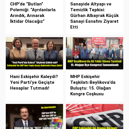
CHP’de “Butlan”
Sanayide Altyapı ve
Polemiği: “Ayrılanlarla
Temizlik Tepkisi:
Arındık, Arınarak
Gürhan Albayrak Küçük
İktidar Olacağız”
Sanayi Esnafını Ziyaret
Etti
Hani Eskişehir Kaleydi?
MHP Eskişehir
Yeni Parti’ye Geçişte
Teşkilatı Beylikova’da
Hesaplar Tutmadı!
Buluştu: 15. Olağan
Kongre Coşkusu