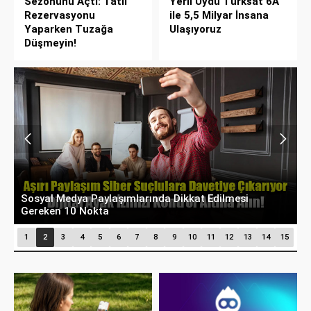
Sezonunu Açtı: Tatil
Yerli Uydu Türksat 6A
Rezervasyonu
ile 5,5 Milyar İnsana
Yaparken Tuzağa
Ulaşıyoruz
Düşmeyin!
Sosyal Medya Paylaşımlarında Dikkat Edilmesi
D
Gereken 10 Nokta
p
1
2
3
4
5
6
7
8
9
10
11
12
13
14
15