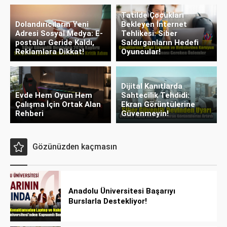
Tatilde Çocukları
Dolandırıcıların Yeni
Bekleyen İnternet
Adresi Sosyal Medya: E-
Tehlikesi: Siber
postalar Geride Kaldı,
Saldırganların Hedefi
Reklamlara Dikkat!
Oyuncular!
Dijital Kanıtlarda
Evde Hem Oyun Hem
Sahtecilik Tehdidi:
Çalışma İçin Ortak Alan
Ekran Görüntülerine
Rehberi
Güvenmeyin!
Gözünüzden kaçmasın
Anadolu Üniversitesi Başarıyı
Burslarla Destekliyor!