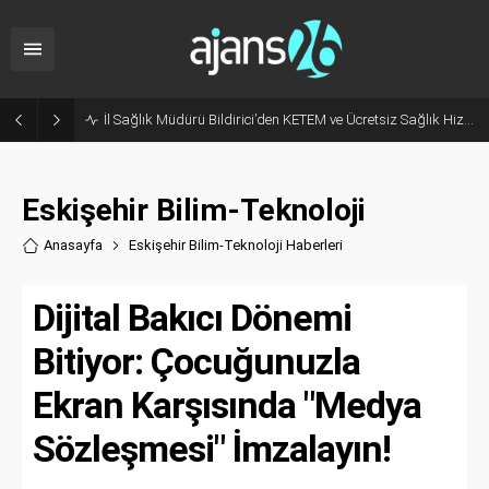
İl Sağlık Müdürü Bildirici’den KETEM ve Ücretsiz Sağlık Hizmetleri Çağrısı!
Eskişehir Bilim-Teknoloji
Anasayfa
Eskişehir Bilim-Teknoloji Haberler
i
Dijital Bakıcı Dönemi
Bitiyor: Çocuğunuzla
Ekran Karşısında "Medya
Sözleşmesi" İmzalayın!