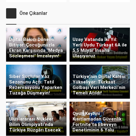
Öne Çıkanlar
Dijital Bakıcı Dönemi
Uzay Vatanda İki Yıl:
Bitiyor: Çocuğunuzla
Yerli Uydu Türksat 6A ile
Ekran Karşısında "Medya
5,5 Milyar İnsana
Sözleşmesi" İmzalayın!
Ulaşıyoruz
Siber Suçlular Yaz
Türkiye’nin Dijital Kalesi
Sezonunu Açtı: Tatil
Yükseliyor: Türksat
Rezervasyonu Yaparken
Gölbaşı Veri Merkezi’nin
Tuzağa Düşmeyin!
Temeli Atıldı!
Oyun Keyfini
Uluslararası Nükleer
Kısıtlamadan Güvenlik:
Bilim Olimpiyatı’nda
Fortnite’ta Ebeveyn
Türkiye Rüzgârı Esecek
Denetiminin 6 Yolu