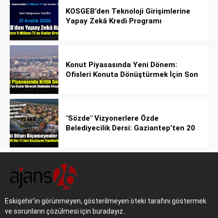
KOSGEB’den Teknoloji Girişimlerine
Yapay Zekâ Kredi Programı
Konut Piyasasında Yeni Dönem:
Ofisleri Konuta Dönüştürmek İçin Son
Tarih 1 Temmuz 2027!
"Sözde" Vizyonerlere Özde
Belediyecilik Dersi: Gaziantep’ten 20
Bin Bahçeli Ev Hamlesi!
Eskişehir'in görünmeyen, gösterilmeyen öteki tarafını göstermek
ve sorunların çözülmesi için buradayız..