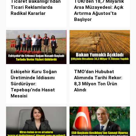
Ticaret Bakanlığı’ndan
TOKİ’den 18,7 Milyarlık
Ticari Reklamlarda
Arsa Müzayedesi: Açık
Radikal Kararlar
Artırma Ağustos’ta
Başlıyor
Eskişehir Kuru Soğan
TMO’dan Hububat
Üretiminde İddiasını
Alımında Tarihi Rekor:
Sürdürüyor:
8,3 Milyon Ton Ürün
Tepebaşı’nda Hasat
Alındı
Mesaisi