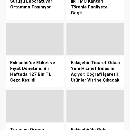
Sürüşü Laboratuvar
İlk TMO Kantarı
Ortamına Taşınıyor
Törenle Faaliyete
Geçti
Eskişehir’de Etiket ve
Eskişehir Ticaret Odası
Fiyat Denetimi: Bir
Yeni Hizmet Binasını
Haftada 127 Bin TL
Açıyor: Coğrafi İşaretli
Ceza Kesildi
Ürünler Vitrine Çıkacak
Tarım ve Orman
Eskişehir’de Gıda