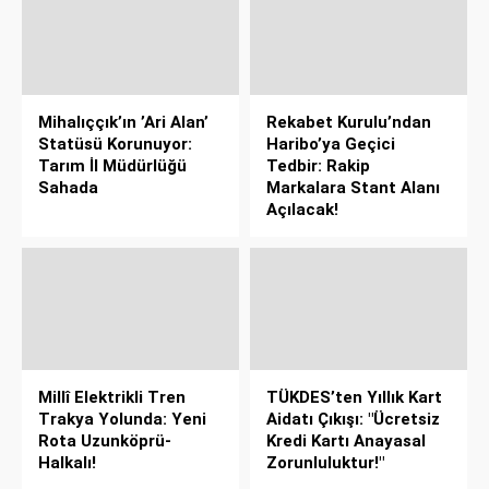
Mihalıççık’ın ’Ari Alan’
Rekabet Kurulu’ndan
Statüsü Korunuyor:
Haribo’ya Geçici
Tarım İl Müdürlüğü
Tedbir: Rakip
Sahada
Markalara Stant Alanı
Açılacak!
Millî Elektrikli Tren
TÜKDES’ten Yıllık Kart
Trakya Yolunda: Yeni
Aidatı Çıkışı: "Ücretsiz
Rota Uzunköprü-
Kredi Kartı Anayasal
Halkalı!
Zorunluluktur!"