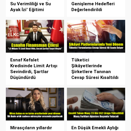
Su Verimliliği ve Su
Genişleme Hedefleri
Ayak İzi" Eğitimi
Değerlendirildi
Esnaf Kefalet
Tüketici
Kredisinde Limit Artışı
Şikâyetlerinde
Sevindirdi, Şartlar
Şirketlere Tanınan
Düşündürdü
Cevap Süresi Kısaltıldı
Mirasçıların yıllardır
En Düşük Emekli Aylığı