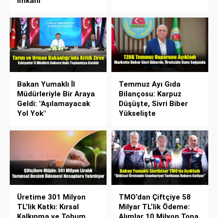
İmkanı
Bakan Yumaklı İl
Temmuz Ayı Gıda
Müdürleriyle Bir Araya
Bilançosu: Karpuz
Geldi: "Aşılamayacak
Düşüşte, Sivri Biber
Yol Yok"
Yükselişte
Üretime 301 Milyon
TMO’dan Çiftçiye 58
TL’lik Katkı: Kırsal
Milyar TL’lik Ödeme:
Kalkınma ve Tohum
Alımlar 10 Milyon Tona