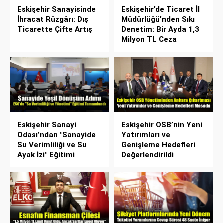
Eskişehir Sanayisinde
Eskişehir’de Ticaret İl
İhracat Rüzgârı: Dış
Müdürlüğü’nden Sıkı
Ticarette Çifte Artış
Denetim: Bir Ayda 1,3
Milyon TL Ceza
Eskişehir Sanayi
Eskişehir OSB’nin Yeni
Odası’ndan "Sanayide
Yatırımları ve
Su Verimliliği ve Su
Genişleme Hedefleri
Ayak İzi" Eğitimi
Değerlendirildi