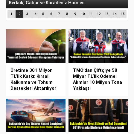
Kerkük, Gabar ve Karadeniz Hamlesi
A
1
2
3
4
5
6
7
8
9
10
11
12
13
14
15
Üretime 301 Milyon
TMO’dan Çiftçiye 58
TL’lik Katkı: Kırsal
Milyar TL’lik Ödeme:
Kalkınma ve Tohum
Alımlar 10 Milyon Tona
Destekleri Aktarılıyor
Yaklaştı