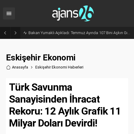
Bakan Yumaklı Açıkladı: Temmuz Ayında 107 Bini Aşkın Gıda Denetimi Yapıldı
Eskişehir Ekonomi
Anasayfa
Eskişehir Ekonomi Haberler
i
Türk Savunma
Sanayisinden İhracat
Rekoru: 12 Aylık Grafik 11
Milyar Doları Devirdi!