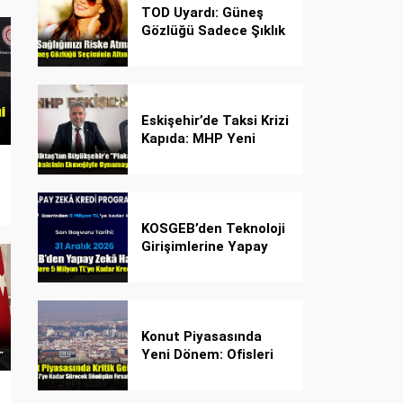
TOD Uyardı: Güneş
Gözlüğü Sadece Şıklık
Değil, Göz İçin Kalkan!
Eskişehir’de Taksi Krizi
Kapıda: MHP Yeni
Plaka Planına Karşı
Çözüm Önerdi
KOSGEB’den Teknoloji
Girişimlerine Yapay
Zekâ Kredi Programı
Konut Piyasasında
Yeni Dönem: Ofisleri
Konuta Dönüştürmek
İçin Son Tarih 1