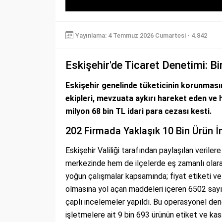
Yayınlama: 4 Temmuz 2026 Cumartesi - 4.842
Eskişehir'de Ticaret Denetimi: B
Eskişehir genelinde tüketicinin korunmasın
ekipleri, mevzuata aykırı hareket eden ve 
milyon 68 bin TL idari para cezası kesti.
202 Firmada Yaklaşık 10 Bin Ürün İ
Eskişehir Valiliği tarafından paylaşılan verile
merkezinde hem de ilçelerde eş zamanlı olarak
yoğun çalışmalar kapsamında; fiyat etiketi ve
olmasına yol açan maddeleri içeren 6502 sayı
çaplı incelemeler yapıldı. Bu operasyonel den
işletmelere ait 9 bin 693 ürünün etiket ve kasa