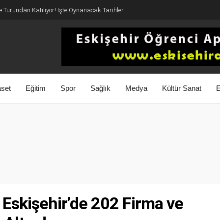
 Turundan Katılıyor! İşte Oynanacak Tarihler
aset
Eğitim
Spor
Sağlık
Medya
Kültür Sanat
E
: Eskişehir’de 202 Firma ve