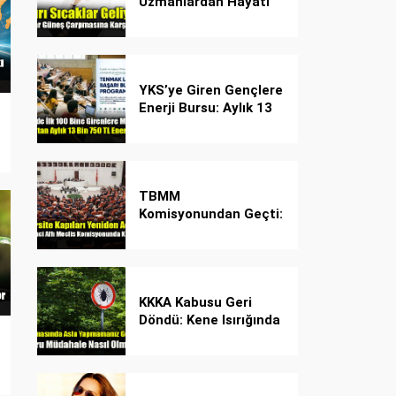
Uzmanlardan Hayati
Güneş Çarpması
Uyarısı!
YKS’ye Giren Gençlere
Enerji Bursu: Aylık 13
Bin 750 TL Başarı
Desteği!
TBMM
Komisyonundan Geçti:
İşte Madde Madde
Yeni Öğrenci Affı
Rehberi
KKKA Kabusu Geri
Döndü: Kene Isırığında
İlk Müdahale Hayat
Kurtarıyor!