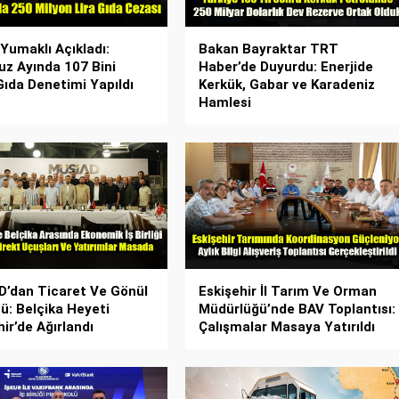
Yumaklı Açıkladı:
Bakan Bayraktar TRT
 Ayında 107 Bini
Haber’de Duyurdu: Enerjide
Gıda Denetimi Yapıldı
Kerkük, Gabar ve Karadeniz
Hamlesi
’dan Ticaret Ve Gönül
Eskişehir İl Tarım Ve Orman
ü: Belçika Heyeti
Müdürlüğü’nde BAV Toplantısı:
ir’de Ağırlandı
Çalışmalar Masaya Yatırıldı