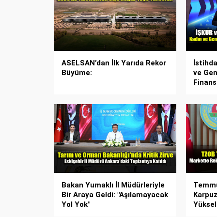
ASELSAN’dan İlk Yarıda Rekor
İstihd
Büyüme:
ve Gen
Finans
Bakan Yumaklı İl Müdürleriyle
Temmuz
Bir Araya Geldi: "Aşılamayacak
Karpuz
Yol Yok"
Yüksel