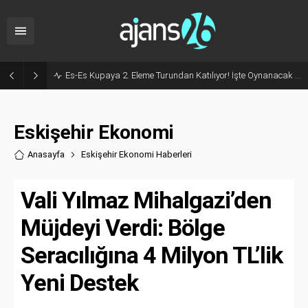
Milyonluk İhale, Sadece 30 Günlük Hizmet: Kentpark Yapay Plajı Açıldı!
Eskişehir Ekonomi
Anasayfa
Eskişehir Ekonomi Haberler
i
Vali Yılmaz Mihalgazi’den
Müjdeyi Verdi: Bölge
Seracılığına 4 Milyon TL’lik
Yeni Destek