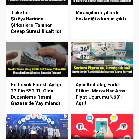
Tüketici
Mirasçıların yıllardır
Şikâyetlerinde
beklediği o kanun çıktı
Şirketlere Tanınan
Cevap Süresi Kısaltıldı
En Düşük Emekli Aylığı
Aynı Ambalaj, Farklı
23 Bin 552 TL Oldu:
Etiket: Marketler Arası
Düzenleme Resmi
Fiyat Uçurumu %60’ı
Gazete’de Yayımlandı
Aştı!