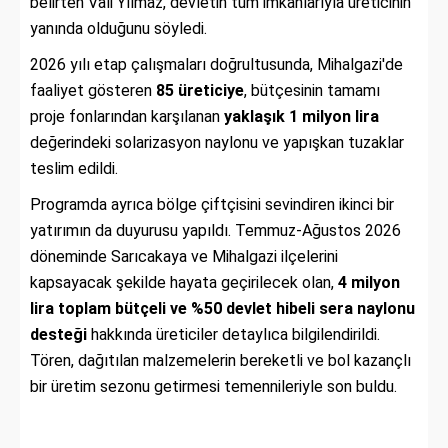
belirten Vali Yılmaz, devletin tüm imkanlarıyla üreticinin
yanında olduğunu söyledi.
2026 yılı etap çalışmaları doğrultusunda, Mihalgazi'de
faaliyet gösteren
85 üreticiye
, bütçesinin tamamı
proje fonlarından karşılanan
yaklaşık 1 milyon lira
değerindeki solarizasyon naylonu ve yapışkan tuzaklar
teslim edildi.
Programda ayrıca bölge çiftçisini sevindiren ikinci bir
yatırımın da duyurusu yapıldı. Temmuz-Ağustos 2026
döneminde Sarıcakaya ve Mihalgazi ilçelerini
kapsayacak şekilde hayata geçirilecek olan,
4 milyon
lira toplam bütçeli ve %50 devlet hibeli sera naylonu
desteği
hakkında üreticiler detaylıca bilgilendirildi.
Tören, dağıtılan malzemelerin bereketli ve bol kazançlı
bir üretim sezonu getirmesi temennileriyle son buldu.