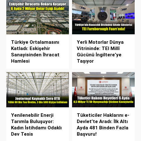
Türkiye Ortalamasını
Yerli Motorlar Dünya
Katladı: Eskişehir
Vitrininde: TEI Millî
Sanayisinden İhracat
Gücünü İngiltere’ye
Hamlesi
Taşıyor
Yenilenebilir Enerji
Tüketiciler Haklarını e-
Tarımla Buluşuyor:
Devlet’te Aradı: İlk Altı
Kadın İstihdamı Odaklı
Ayda 481 Binden Fazla
Dev Tesis
Başvuru!