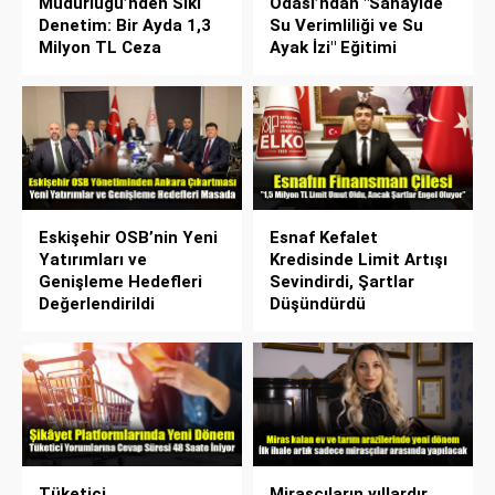
Müdürlüğü’nden Sıkı
Odası’ndan "Sanayide
Denetim: Bir Ayda 1,3
Su Verimliliği ve Su
Milyon TL Ceza
Ayak İzi" Eğitimi
Eskişehir OSB’nin Yeni
Esnaf Kefalet
Yatırımları ve
Kredisinde Limit Artışı
Genişleme Hedefleri
Sevindirdi, Şartlar
Değerlendirildi
Düşündürdü
Tüketici
Mirasçıların yıllardır