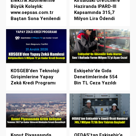
Elektrik Abonelerine
Kırsaldaki Üreticilere
Büyük Kolaylık:
Haziranda IPARD-III
www.oepsas.com.tr
Kapsamında 315,7
Baştan Sona Yenilendi
Milyon Lira Ödendi
KOSGEB’den Teknoloji
Eskişehir’de Gıda
Girişimlerine Yapay
Denetimlerinde 554
Zekâ Kredi Programı
Bin TL Ceza Yazıldı
Konut Piyasasında
OEDAŞ’tan Eskişehir’e