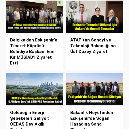
Belçika’dan Eskişehir’e
ATAP’tan Sanayi ve
Ticaret Köprüsü:
Teknoloji Bakanlığı’na
Belediye Başkanı Emir
Üst Düzey Ziyaret
Kır MÜSİAD’ı Ziyaret
Etti
Geleceğin Enerji
Bakanlık Heyetinden
Şebekeleri Geliyor:
Eskişehir’de Soğan
OEDAŞ Dev Akıllı
Hasadına Saha