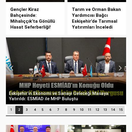
Gençler Kiraz
Tarım ve Orman Bakan
Bahçesinde:
Yardımcısı Bağcı
Mihalıççık’ta Gönüllü
Eskişehir’de Tarımsal
Hasat Seferberliği!
Yatırımları İnceledi
Belçika’dan Eskişehir’e Ticaret Köprüsü: Belediye
A
Başkanı Emir Kır MÜSİAD’ı Ziyaret Etti
D
1
2
3
4
5
6
7
8
9
10
11
12
13
14
15