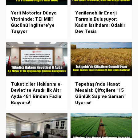
Yerli Motorlar Dünya
Yenilenebilir Enerji
Vitrininde: TEI Millî
Tarımla Buluşuyor:
Gücünü İngiltere’ye
Kadın İstihdamı Odaklı
Taşıyor
Dev Tesis
Tüketiciler Haklarını e-
Tepebaşı’nda Hasat
Devlet’te Aradı: İlk Altı
Mesaisi: Çiftçilere "15
Ayda 481 Binden Fazla
Günlük Sap ve Saman"
Başvuru!
Uyarısı!