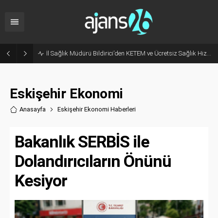
Hani Eskişehir Kaleydi? Yeni Parti’ye Geçişte Hesaplar Tutmadı!
Eskişehir Ekonomi
Anasayfa
Eskişehir Ekonomi Haberler
i
Bakanlık SERBİS ile
Dolandırıcıların Önünü
Kesiyor