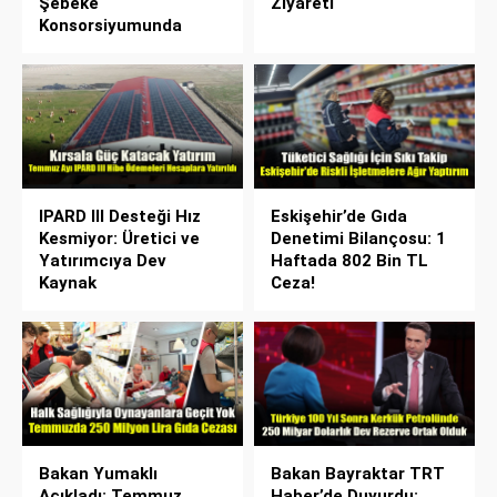
Şebeke
Ziyareti
Konsorsiyumunda
IPARD III Desteği Hız
Eskişehir’de Gıda
Kesmiyor: Üretici ve
Denetimi Bilançosu: 1
Yatırımcıya Dev
Haftada 802 Bin TL
Kaynak
Ceza!
Bakan Yumaklı
Bakan Bayraktar TRT
Açıkladı: Temmuz
Haber’de Duyurdu: