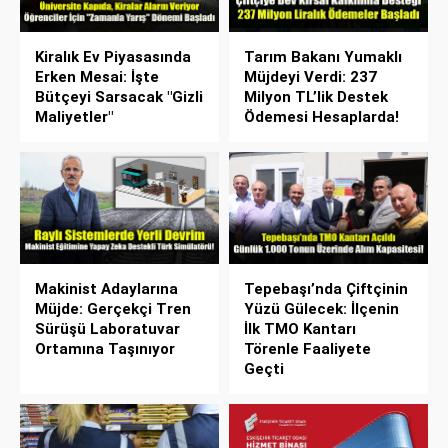
Kiralık Ev Piyasasında
Tarım Bakanı Yumaklı
Erken Mesai: İşte
Müjdeyi Verdi: 237
Bütçeyi Sarsacak "Gizli
Milyon TL’lik Destek
Maliyetler"
Ödemesi Hesaplarda!
Makinist Adaylarına
Tepebaşı’nda Çiftçinin
Müjde: Gerçekçi Tren
Yüzü Gülecek: İlçenin
Sürüşü Laboratuvar
İlk TMO Kantarı
Ortamına Taşınıyor
Törenle Faaliyete
Geçti