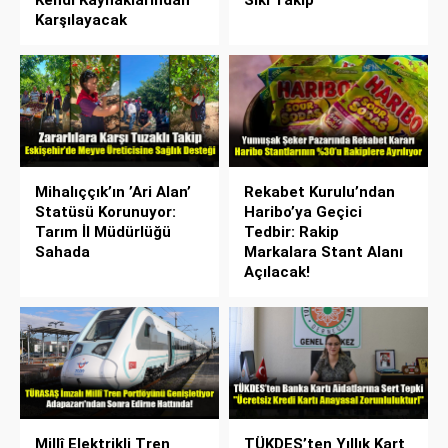
Karşılayacak
Mihalıççık’ın ’Ari Alan’
Rekabet Kurulu’ndan
Statüsü Korunuyor:
Haribo’ya Geçici
Tarım İl Müdürlüğü
Tedbir: Rakip
Sahada
Markalara Stant Alanı
Açılacak!
Millî Elektrikli Tren
TÜKDES’ten Yıllık Kart