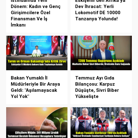
İstihdamda Yeni
Eskişehir’den Afrika’ya
Dönem: Kadın ve Genç
Dev İhracat: Yerli
Girişimcilere Özel
Lokomotif DE 10000
Finansman Ve İş
Tanzanya Yolunda!
İmkanı
Bakan Yumaklı İl
Temmuz Ayı Gıda
Müdürleriyle Bir Araya
Bilançosu: Karpuz
Geldi: "Aşılamayacak
Düşüşte, Sivri Biber
Yol Yok"
Yükselişte