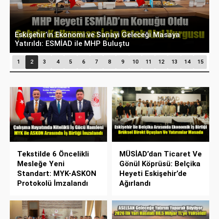
Belçika’dan Eskişehir’e Ticaret Köprüsü: Belediye
A
Başkanı Emir Kır MÜSİAD’ı Ziyaret Etti
D
1
2
3
4
5
6
7
8
9
10
11
12
13
14
15
Tekstilde 6 Öncelikli
MÜSİAD’dan Ticaret Ve
Mesleğe Yeni
Gönül Köprüsü: Belçika
Standart: MYK-ASKON
Heyeti Eskişehir’de
Protokolü İmzalandı
Ağırlandı