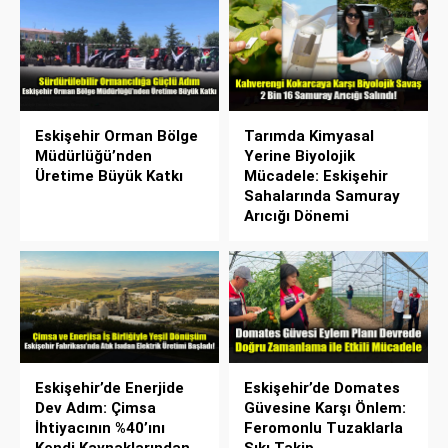
Eskişehir Orman Bölge
Tarımda Kimyasal
Müdürlüğü’nden
Yerine Biyolojik
Üretime Büyük Katkı
Mücadele: Eskişehir
Sahalarında Samuray
Arıcığı Dönemi
Eskişehir’de Enerjide
Eskişehir’de Domates
Dev Adım: Çimsa
Güvesine Karşı Önlem:
İhtiyacının %40’ını
Feromonlu Tuzaklarla
Kendi Kaynaklarından
Sıkı Takip