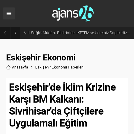
Hani Eskişehir Kaleydi? Yeni Parti’ye Geçişte Hesaplar Tutmadı!
Eskişehir Ekonomi
Anasayfa
Eskişehir Ekonomi Haberler
i
Eskişehir’de İklim Krizine
Karşı BM Kalkanı:
Sivrihisar’da Çiftçilere
Uygulamalı Eğitim