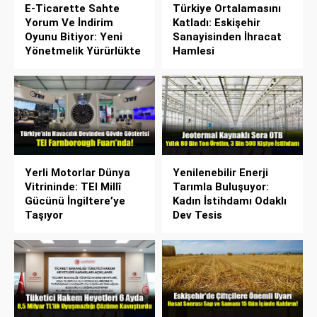
E-Ticarette Sahte
Türkiye Ortalamasını
Yorum Ve İndirim
Katladı: Eskişehir
Oyunu Bitiyor: Yeni
Sanayisinden İhracat
Yönetmelik Yürürlükte
Hamlesi
Yerli Motorlar Dünya
Yenilenebilir Enerji
Vitrininde: TEI Millî
Tarımla Buluşuyor:
Gücünü İngiltere’ye
Kadın İstihdamı Odaklı
Taşıyor
Dev Tesis