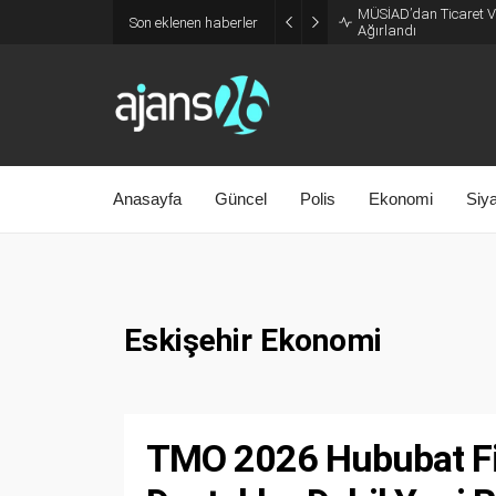
MÜSİAD’dan Ticaret Ve
Son eklenen haberler
Ağırlandı
Anasayfa
Güncel
Polis
Ekonomi
Siy
Eskişehir Ekonomi
TMO 2026 Hububat Fiyat