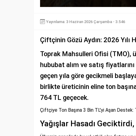
Yayınlama: 3 Haziran 2026 Çarşamba - 3.546
Çiftçinin Gözü Aydın: 2026 Yılı H
Toprak Mahsulleri Ofisi (TMO), ür
hububat alım ve satış fiyatlarını
geçen yıla göre gecikmeli başlay
birlikte üreticinin eline ton baş
764 TL geçecek.
Çiftçiye Ton Başına 3 Bin TL'yi Aşan Destek:
Yağışlar Hasadı Geciktirdi,