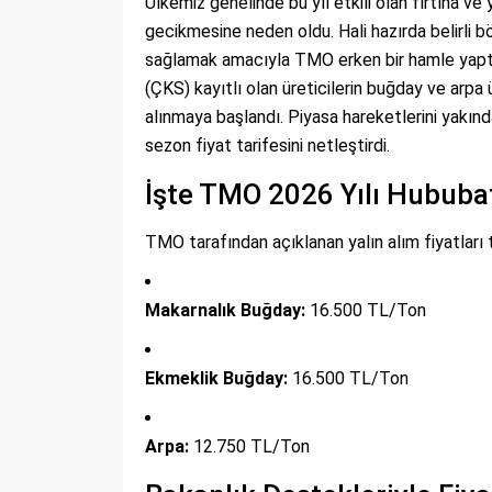
Ülkemiz genelinde bu yıl etkili olan fırtına ve
gecikmesine neden oldu. Hali hazırda belirli b
sağlamak amacıyla TMO erken bir hamle yaptı.
(ÇKS) kayıtlı olan üreticilerin buğday ve arpa
alınmaya başlandı. Piyasa hareketlerini yakın
sezon fiyat tarifesini netleştirdi.
İşte TMO 2026 Yılı Hububat
TMO tarafından açıklanan yalın alım fiyatları t
Makarnalık Buğday:
16.500 TL/Ton
Ekmeklik Buğday:
16.500 TL/Ton
Arpa:
12.750 TL/Ton