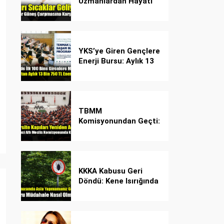
Uzmanlardan Hayati
Güneş Çarpması
Uyarısı!
YKS’ye Giren Gençlere
Enerji Bursu: Aylık 13
Bin 750 TL Başarı
Desteği!
TBMM
Komisyonundan Geçti:
İşte Madde Madde
Yeni Öğrenci Affı
Rehberi
KKKA Kabusu Geri
Döndü: Kene Isırığında
İlk Müdahale Hayat
Kurtarıyor!