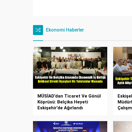
Ekonomi Haberler
MÜSİAD’dan Ticaret Ve Gönül
Eskişe
Köprüsü: Belçika Heyeti
Müdürl
Eskişehir’de Ağırlandı
Çalışm