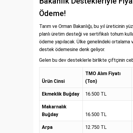
Bakanlık Destekleriyle Fiy
Ödeme!
Tarım ve Orman Bakanlığı, bu yıl üreticinin y
planlı üretim desteği ve sertifikalı tohum ku
ödeme yapılacak. Ülke genelindeki ortalama v
destek ödemesine denk geliyor.
Gelen bu dev desteklerle birlikte çiftçinin c
TMO Alım Fiyatı
Ürün Cinsi
(Ton)
Ekmeklik Buğday
16.500 TL
Makarnalık
Buğday
16.500 TL
Arpa
12.750 TL