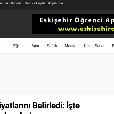
 Gönül Köprüsü: Belçika Heyeti Eskişehir’de
aset
Eğitim
Spor
Sağlık
Medya
Kültür Sanat
E
larını Belirledi: İşte