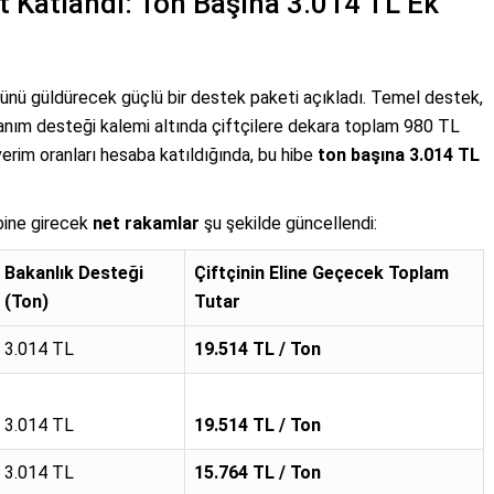
at Katlandı: Ton Başına 3.014 TL Ek
üzünü güldürecek güçlü bir destek paketi açıkladı. Temel destek,
llanım desteği kalemi altında çiftçilere dekara toplam 980 TL
erim oranları hesaba katıldığında, bu hibe
ton başına 3.014 TL
ebine girecek
net rakamlar
şu şekilde güncellendi:
Bakanlık Desteği
Çiftçinin Eline Geçecek Toplam
(Ton)
Tutar
3.014 TL
19.514 TL / Ton
3.014 TL
19.514 TL / Ton
3.014 TL
15.764 TL / Ton