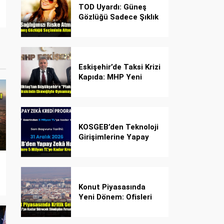
TOD Uyardı: Güneş
Gözlüğü Sadece Şıklık
Değil, Göz İçin Kalkan!
Eskişehir’de Taksi Krizi
Kapıda: MHP Yeni
Plaka Planına Karşı
Çözüm Önerdi
KOSGEB’den Teknoloji
Girişimlerine Yapay
Zekâ Kredi Programı
Konut Piyasasında
Yeni Dönem: Ofisleri
Konuta Dönüştürmek
İçin Son Tarih 1