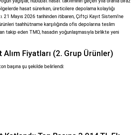
 yoğun yağışlar, hububat hasat takviminin geçen yıla oranla biraz
ölgelerde hasat sürerken, üreticilere depolama kolaylığı
 21 Mayıs 2026 tarihinden itibaren, Çiftçi Kayıt Sistemi’ne
 ürünleri taahhütname karşılığında ofis depolarına teslim
dan takip eden TMO, hasadın yoğunlaşmasıyla birlikte yeni
 Alım Fiyatları (2. Grup Ürünler)
on başına şu şekilde belirlendi: