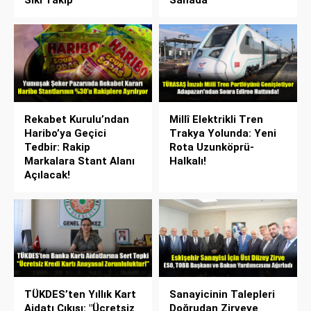
Sıkı Takip
Sahada
Rekabet Kurulu’ndan
Millî Elektrikli Tren
Haribo’ya Geçici
Trakya Yolunda: Yeni
Tedbir: Rakip
Rota Uzunköprü-
Markalara Stant Alanı
Halkalı!
Açılacak!
TÜKDES’ten Yıllık Kart
Sanayicinin Talepleri
Aidatı Çıkışı: "Ücretsiz
Doğrudan Zirveye