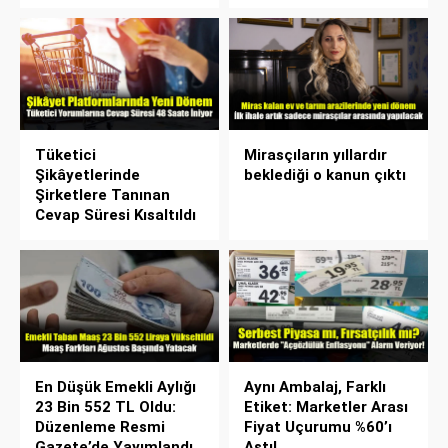
Tüketici
Mirasçıların yıllardır
Şikâyetlerinde
beklediği o kanun çıktı
Şirketlere Tanınan
Cevap Süresi Kısaltıldı
En Düşük Emekli Aylığı
Aynı Ambalaj, Farklı
23 Bin 552 TL Oldu:
Etiket: Marketler Arası
Düzenleme Resmi
Fiyat Uçurumu %60’ı
Gazete’de Yayımlandı
Aştı!