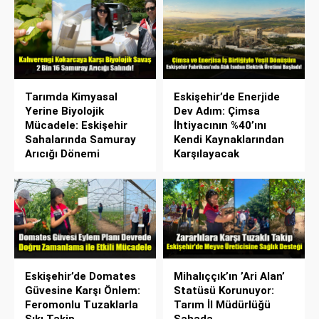
Tarımda Kimyasal
Eskişehir’de Enerjide
Yerine Biyolojik
Dev Adım: Çimsa
Mücadele: Eskişehir
İhtiyacının %40’ını
Sahalarında Samuray
Kendi Kaynaklarından
Arıcığı Dönemi
Karşılayacak
Eskişehir’de Domates
Mihalıççık’ın ’Ari Alan’
Güvesine Karşı Önlem:
Statüsü Korunuyor:
Feromonlu Tuzaklarla
Tarım İl Müdürlüğü