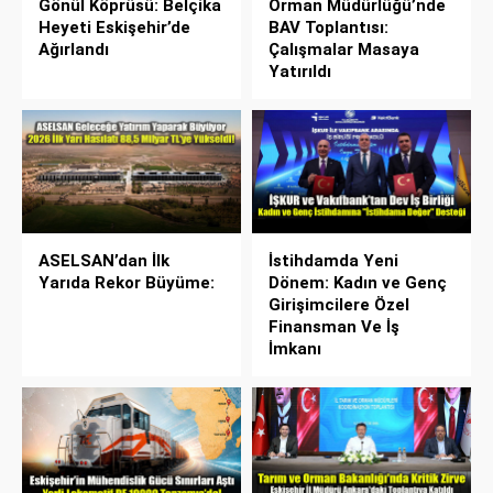
Gönül Köprüsü: Belçika
Orman Müdürlüğü’nde
Heyeti Eskişehir’de
BAV Toplantısı:
Ağırlandı
Çalışmalar Masaya
Yatırıldı
ASELSAN’dan İlk
İstihdamda Yeni
Yarıda Rekor Büyüme:
Dönem: Kadın ve Genç
Girişimcilere Özel
Finansman Ve İş
İmkanı