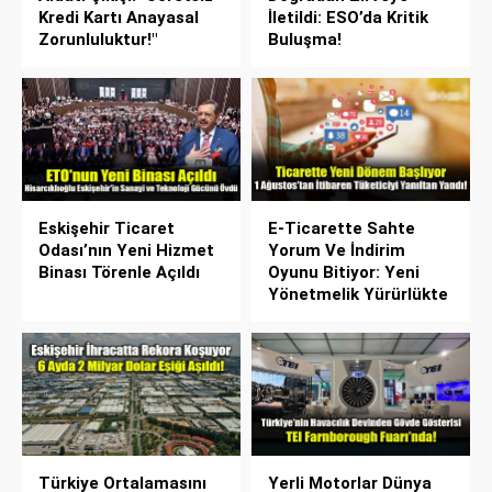
Kredi Kartı Anayasal
İletildi: ESO’da Kritik
Zorunluluktur!"
Buluşma!
Eskişehir Ticaret
E-Ticarette Sahte
Odası’nın Yeni Hizmet
Yorum Ve İndirim
Binası Törenle Açıldı
Oyunu Bitiyor: Yeni
Yönetmelik Yürürlükte
Türkiye Ortalamasını
Yerli Motorlar Dünya