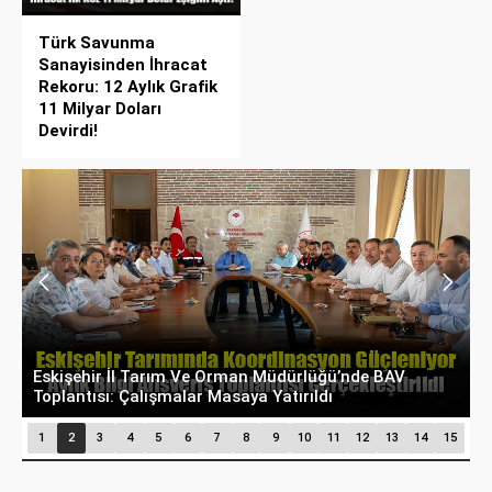
Türk Savunma
Sanayisinden İhracat
Rekoru: 12 Aylık Grafik
11 Milyar Doları
Devirdi!
İ
ASELSAN’dan İlk Yarıda Rekor Büyüme:
G
1
2
3
4
5
6
7
8
9
10
11
12
13
14
15