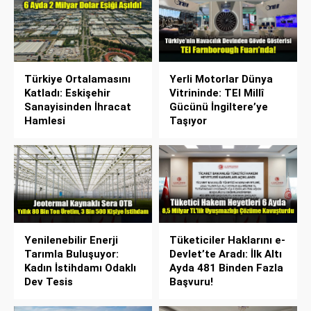
Türkiye Ortalamasını
Yerli Motorlar Dünya
Katladı: Eskişehir
Vitrininde: TEI Millî
Sanayisinden İhracat
Gücünü İngiltere’ye
Hamlesi
Taşıyor
Yenilenebilir Enerji
Tüketiciler Haklarını e-
Tarımla Buluşuyor:
Devlet’te Aradı: İlk Altı
Kadın İstihdamı Odaklı
Ayda 481 Binden Fazla
Dev Tesis
Başvuru!