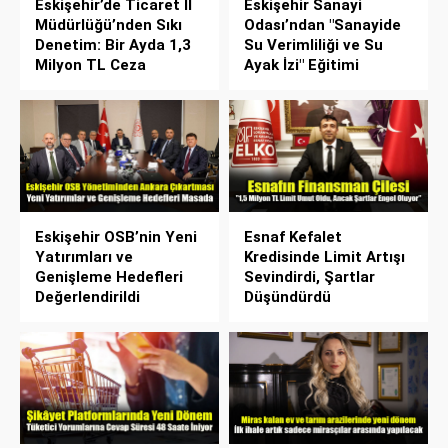
Eskişehir’de Ticaret İl
Eskişehir Sanayi
Müdürlüğü’nden Sıkı
Odası’ndan "Sanayide
Denetim: Bir Ayda 1,3
Su Verimliliği ve Su
Milyon TL Ceza
Ayak İzi" Eğitimi
Eskişehir OSB’nin Yeni
Esnaf Kefalet
Yatırımları ve
Kredisinde Limit Artışı
Genişleme Hedefleri
Sevindirdi, Şartlar
Değerlendirildi
Düşündürdü