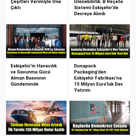
Çeşitleri Verimiyle Öne
İzlenebilirlik: B Reçete
Çıktı
Sistemi Eskişehir’de
Devreye Alındı
Eskişehir’in Havacılık
Dunapack
ve Savunma Gücü
Packaging’den
Alman Basınının
Eskişehir Fabrikası’na
Gündeminde
15 Milyon Euro’luk Dev
Yatırım