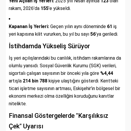
Yeni Açılan İş Yerleri:
2025 yılı Nisan ayında
123
olan
rakam, 2026’da
155
’e yükseldi.
Kapanan İş Yerleri:
Geçen yılın aynı döneminde
61
iş
yeri kapısına kilit vururken, bu yıl bu sayı
56
’ya geriledi.
İstihdamda Yükseliş Sürüyor
İş yeri açılışlarındaki bu canlılık, istihdam rakamlarına da
olumlu yansıdı. Sosyal Güvenlik Kurumu (SGK) verileri,
sigortalı çalışan sayısının bir önceki yıla göre
%4,44
artışla
214 bin 788
kişiye ulaştığını gösterdi. Kentteki
ticari işletme sayısının artması, Eskişehir’in bölgesel bir
ekonomi merkezi olma özelliğini koruduğunu kanıtlar
nitelikte.
Finansal Göstergelerde "Karşılıksız
Çek" Uyarısı