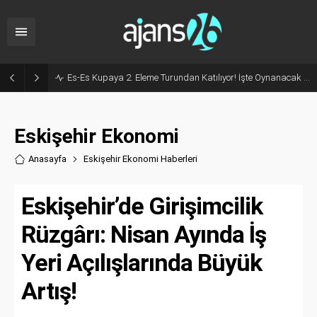
Milyonluk İhale, Sadece 30 Günlük Hizmet: Kentpark Yapay Plajı Açıldı!
Eskişehir Ekonomi
Anasayfa
Eskişehir Ekonomi Haberler
i
Eskişehir’de Girişimcilik
Rüzgârı: Nisan Ayında İş
Yeri Açılışlarında Büyük
Artış!