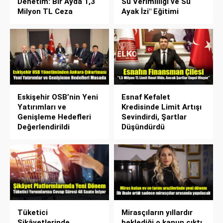
Denetim: Bir Ayda 1,3
Su Verimliliği ve Su
Milyon TL Ceza
Ayak İzi" Eğitimi
Eskişehir OSB’nin Yeni
Esnaf Kefalet
Yatırımları ve
Kredisinde Limit Artışı
Genişleme Hedefleri
Sevindirdi, Şartlar
Değerlendirildi
Düşündürdü
Tüketici
Mirasçıların yıllardır
Şikâyetlerinde
beklediği o kanun çıktı