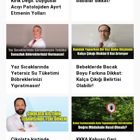
Kırık Değil: Duygusal
babalar dikkat!
Acıyı Patolojiden Ayırt
Etmenin Yolları
Yaz Sıcaklarında
Bebeklerde Bacak
Yetersiz Su Tüketimi
Boyu Farkına Dikkat:
Böbreklerinizi
Kalça Çıkığı Belirtisi
Yıpratmasın!
Olabilir!
Çikolata kistinde
KKKA Kabusu Geri