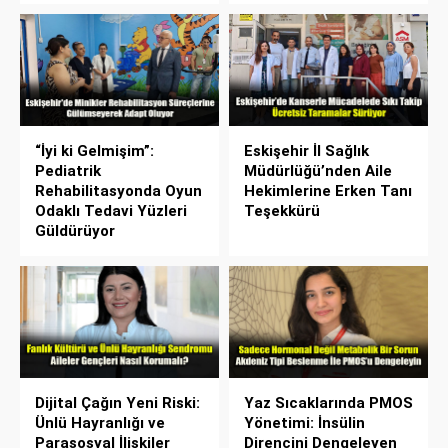
“İyi ki Gelmişim”:
Eskişehir İl Sağlık
Pediatrik
Müdürlüğü’nden Aile
Rehabilitasyonda Oyun
Hekimlerine Erken Tanı
Odaklı Tedavi Yüzleri
Teşekkürü
Güldürüyor
Dijital Çağın Yeni Riski:
Yaz Sıcaklarında PMOS
Ünlü Hayranlığı ve
Yönetimi: İnsülin
Parasosyal İlişkiler
Direncini Dengeleyen