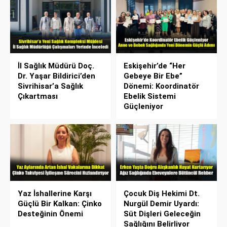
İl Sağlık Müdürü Doç.
Eskişehir’de “Her
Dr. Yaşar Bildirici’den
Gebeye Bir Ebe”
Sivrihisar’a Sağlık
Dönemi: Koordinatör
Çıkartması
Ebelik Sistemi
Güçleniyor
Yaz İshallerine Karşı
Çocuk Diş Hekimi Dt.
Güçlü Bir Kalkan: Çinko
Nurgül Demir Uyardı:
Desteğinin Önemi
Süt Dişleri Geleceğin
Sağlığını Belirliyor