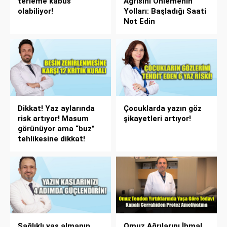
terleme kabus
Ağrısını Önlemenin
olabiliyor!
Yolları: Başladığı Saati
Not Edin
Dikkat! Yaz aylarında
Çocuklarda yazın göz
risk artıyor! Masum
şikayetleri artıyor!
görünüyor ama “buz”
tehlikesine dikkat!
Sağlıklı yaş almanın
Omuz Ağrılarını İhmal