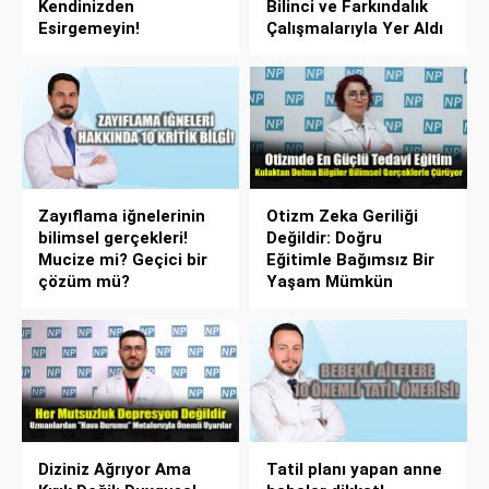
Kendinizden
Bilinci ve Farkındalık
Esirgemeyin!
Çalışmalarıyla Yer Aldı
Zayıflama iğnelerinin
Otizm Zeka Geriliği
bilimsel gerçekleri!
Değildir: Doğru
Mucize mi? Geçici bir
Eğitimle Bağımsız Bir
çözüm mü?
Yaşam Mümkün
Diziniz Ağrıyor Ama
Tatil planı yapan anne