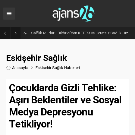
Hani Eskişehir Kaleydi? Yeni Parti’ye Geçişte Hesaplar Tutmadı!
Eskişehir Sağlık
Anasayfa
Eskişehir Sağlık Haberler
i
Çocuklarda Gizli Tehlike:
Aşırı Beklentiler ve Sosyal
Medya Depresyonu
Tetikliyor!