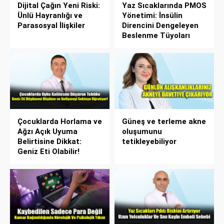
Dijital Çağın Yeni Riski:
Yaz Sıcaklarında PMOS
Ünlü Hayranlığı ve
Yönetimi: İnsülin
Parasosyal İlişkiler
Direncini Dengeleyen
Beslenme Tüyoları
Çocuklarda Horlama ve
Güneş ve terleme akne
Ağzı Açık Uyuma
oluşumunu
Belirtisine Dikkat:
tetikleyebiliyor
Geniz Eti Olabilir!