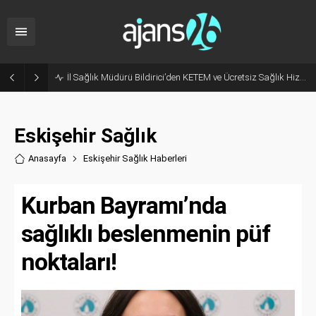
Hani Eskişehir Kaleydi? Yeni Parti’ye Geçişte Hesaplar Tutmadı!
Eskişehir Sağlık
Anasayfa
Eskişehir Sağlık Haberler
i
Kurban Bayramı’nda
sağlıklı beslenmenin püf
noktaları!