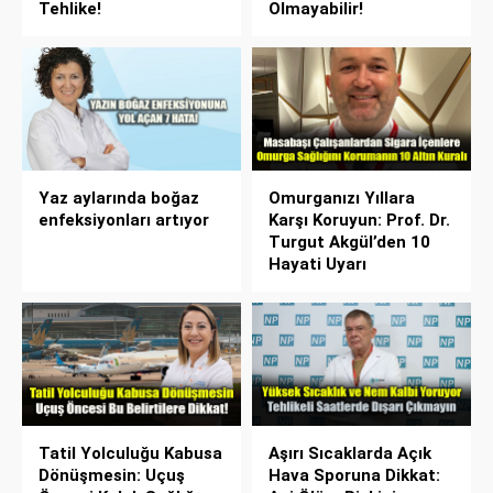
Tehlike!
Olmayabilir!
Yaz aylarında boğaz
Omurganızı Yıllara
enfeksiyonları artıyor
Karşı Koruyun: Prof. Dr.
Turgut Akgül’den 10
Hayati Uyarı
Tatil Yolculuğu Kabusa
Aşırı Sıcaklarda Açık
Dönüşmesin: Uçuş
Hava Sporuna Dikkat: