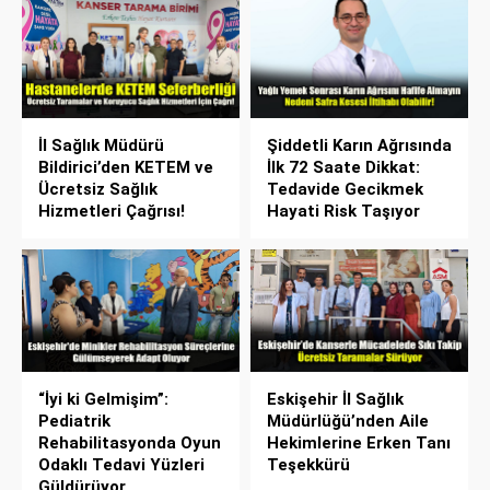
İl Sağlık Müdürü
Şiddetli Karın Ağrısında
Bildirici’den KETEM ve
İlk 72 Saate Dikkat:
Ücretsiz Sağlık
Tedavide Gecikmek
Hizmetleri Çağrısı!
Hayati Risk Taşıyor
“İyi ki Gelmişim”:
Eskişehir İl Sağlık
Pediatrik
Müdürlüğü’nden Aile
Rehabilitasyonda Oyun
Hekimlerine Erken Tanı
Odaklı Tedavi Yüzleri
Teşekkürü
Güldürüyor