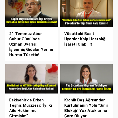
21 Temmuz Abur
Vücuttaki Basit
Cubur Günü’nde
Uyarılar Kalp Hastalığı
Uzman Uyarısı:
İşareti Olabilir!
İşlenmiş Gıdalar Yerine
Hurma Tüketin!
Eskişehir’de Erken
Kronik Baş Ağrısından
Teşhis Mucizesi: "İyi Ki
Kurtulmanın Yolu "Sinir
Aile Hekimime
Blokajı" Yaz Ataklarına
Gitmişim"
Çare Oluyor