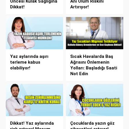
Öncesi Kulak Sağlığına
Ani Ölüm Riskini
Dikkat!
Artırıyor!
Yaz aylarında aşırı
Sıcak Havalarda Baş
terleme kabus
Ağrısını Önlemenin
olabiliyor!
Yolları: Başladığı Saati
Not Edin
Dikkat! Yaz aylarında
Çocuklarda yazın göz
risk artıyor! Masum
şikayetleri artıyor!