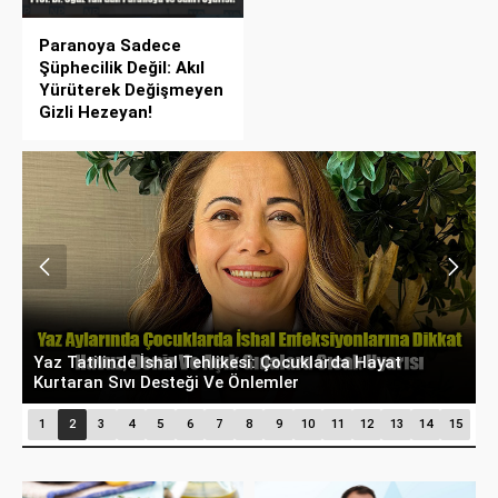
Paranoya Sadece
Şüphecilik Değil: Akıl
Yürüterek Değişmeyen
Gizli Hezeyan!
Yaz Tatilinde İshal Tehlikesi: Çocuklarda Hayat
U
Kurtaran Sıvı Desteği Ve Önlemler
K
1
2
3
4
5
6
7
8
9
10
11
12
13
14
15