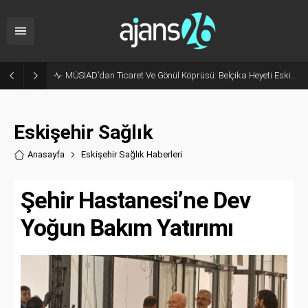
MÜSİAD’dan Ticaret Ve Gönül Köprüsü: Belçika Heyeti Eskişehir’de Ağırlandı
Eskişehir Sağlık
Anasayfa
Eskişehir Sağlık Haberler
i
Şehir Hastanesi’ne Dev
Yoğun Bakım Yatırımı