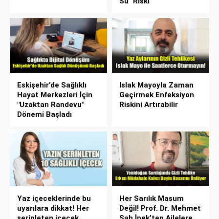
Su" Riski
Eskişehir’de Sağlıklı
Islak Mayoyla Zaman
Hayat Merkezleri İçin
Geçirmek Enfeksiyon
"Uzaktan Randevu"
Riskini Artırabilir
Dönemi Başladı
Yaz içeceklerinde bu
Her Sarılık Masum
uyarılara dikkat! Her
Değil! Prof. Dr. Mehmet
serinleten içecek
Şah İpek’ten Ailelere