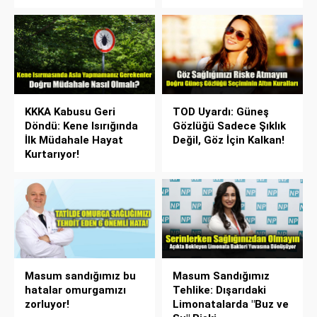
KKKA Kabusu Geri
TOD Uyardı: Güneş
Döndü: Kene Isırığında
Gözlüğü Sadece Şıklık
İlk Müdahale Hayat
Değil, Göz İçin Kalkan!
Kurtarıyor!
Masum sandığımız bu
Masum Sandığımız
hatalar omurgamızı
Tehlike: Dışarıdaki
zorluyor!
Limonatalarda "Buz ve