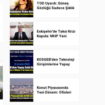
TOD Uyardı: Güneş
Gözlüğü Sadece Şıklık
Değil, Göz İçin Kalkan!
Eskişehir’de Taksi Krizi
Kapıda: MHP Yeni
Plaka Planına Karşı
Çözüm Önerdi
KOSGEB’den Teknoloji
Girişimlerine Yapay
Zekâ Kredi Programı
Konut Piyasasında
Yeni Dönem: Ofisleri
Konuta Dönüştürmek
İçin Son Tarih 1