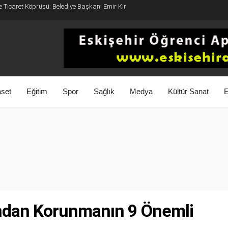
e Ticaret Köprüsü: Belediye Başkanı Emir Kır
aset
Eğitim
Spor
Sağlık
Medya
Kültür Sanat
E
ndan Korunmanın 9 Önemli