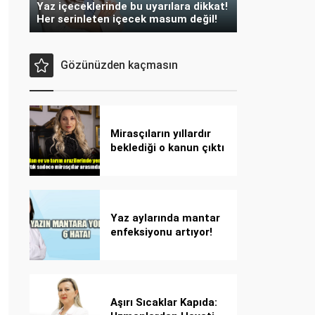
Yaz içeceklerinde bu uyarılara dikkat!
Her serinleten içecek masum değil!
Gözünüzden kaçmasın
Mirasçıların yıllardır
beklediği o kanun çıktı
Yaz aylarında mantar
enfeksiyonu artıyor!
Dikkat! Kolay
bulaşıyor, hızla
yayılıyor!
Aşırı Sıcaklar Kapıda: