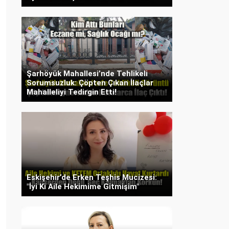
Şarhöyük Mahallesi’nde Tehlikeli
Sorumsuzluk: Çöpten Çıkan İlaçlar
Mahalleliyi Tedirgin Etti!
Eskişehir’de Erken Teşhis Mucizesi:
"İyi Ki Aile Hekimime Gitmişim"