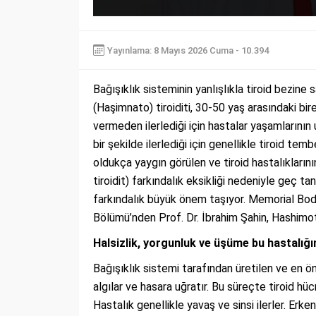
Yayınlama: 8 Mayıs 2026 Cuma - 10.394
Bağışıklık sisteminin yanlışlıkla tiroid bezine
(Haşimnato) tiroiditi, 30-50 yaş arasındaki bir
vermeden ilerlediği için hastalar yaşamlarının
bir şekilde ilerlediği için genellikle tiroid tem
oldukça yaygın görülen ve tiroid hastalıkları
tiroidit) farkındalık eksikliği nedeniyle geç ta
farkındalık büyük önem taşıyor. Memorial Bod
Bölümü’nden Prof. Dr. İbrahim Şahin, Hashimoto
Halsizlik, yorgunluk ve üşüme bu hastalığın 
Bağışıklık sistemi tarafından üretilen ve en ön
algılar ve hasara uğratır. Bu süreçte tiroid hüc
Hastalık genellikle yavaş ve sinsi ilerler. Erke