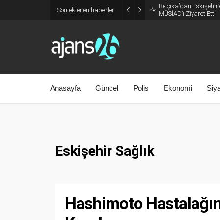
Belçika’dan Eskişehir’
Son eklenen haberler
MÜSİAD’ı Ziyaret Etti
Anasayfa
Güncel
Polis
Ekonomi
Siy
Eskişehir Sağlık
Hashimoto Hastalağı