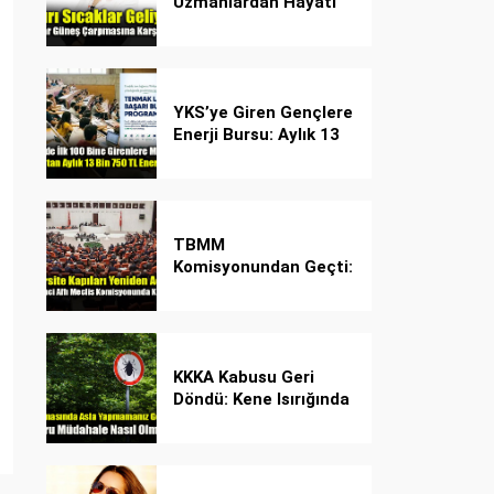
Uzmanlardan Hayati
Güneş Çarpması
Uyarısı!
YKS’ye Giren Gençlere
Enerji Bursu: Aylık 13
Bin 750 TL Başarı
Desteği!
TBMM
Komisyonundan Geçti:
İşte Madde Madde
Yeni Öğrenci Affı
Rehberi
KKKA Kabusu Geri
Döndü: Kene Isırığında
İlk Müdahale Hayat
Kurtarıyor!