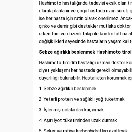
Hashimoto hastalığında tedavisi eksik olan ti
olarak planlanır ve çoğu hastada uzun süreli,
ise her hasta için rutin olarak önerilmez. An
çinko ve demir gibi destekler mutlaka doktor 
erken tanı ve düzenli takip ile kontrol altına a
değişiklikleri sayesinde hastaların yaşam kalite
Sebze ağırlıklı beslenmek Hashimoto tiroidi
Hashimoto tiroiditi hastalığı uzman doktor kont
diyet yaklaşımı her hastada gerekli olmayabili
duyarlılığı bulunabilir. Hastalıktan korunmak iç
Sebze ağırlıklı beslenmek
Yeterli protein ve sağlıklı yağ tüketmek
İşlenmiş gıdalardan kaçınmak
Aşırı iyot tüketiminden uzak durmak
Şeker ve rafine karbonhidratları azaltmak