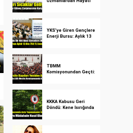
Uzmanlardan Hayati
Güneş Çarpması
Uyarısı!
YKS’ye Giren Gençlere
Enerji Bursu: Aylık 13
Bin 750 TL Başarı
Desteği!
TBMM
Komisyonundan Geçti:
İşte Madde Madde
Yeni Öğrenci Affı
Rehberi
KKKA Kabusu Geri
Döndü: Kene Isırığında
İlk Müdahale Hayat
Kurtarıyor!