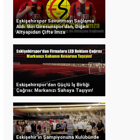
Eskişehirspor Savunmayı Sağlama
Aldı: Biri Giresunspor’dan, Diğeri
Altyapıdan Çifte İmza
Eskişehirspor’dan Güçlü İş Birliği
Çağrısı: Markanızı Sahaya Taşıyın!
Eskişehir’in Şampiyonuna Kulübünde