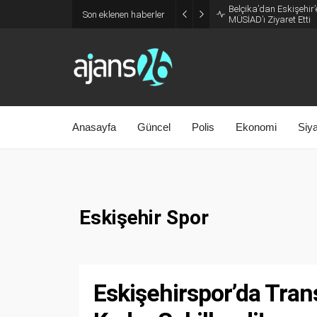
Belçika’dan Eskişehir’
Son eklenen haberler
MÜSİAD’ı Ziyaret Etti
Anasayfa
Güncel
Polis
Ekonomi
Siy
Eskişehir Spor
Eskişehirspor’da Tra