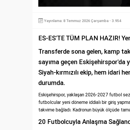
Yayınlama: 8 Temmuz 2026 Çarşamba - 3.954
ES-ES'TE TÜM PLAN HAZIR! Yeni 
Transferde sona gelen, kamp takvi
sayıma geçen Eskişehirspor'da ye
Siyah-kırmızılı ekip, hem idari 
durumda.
Eskişehirspor, yaklaşan 2026-2027 futbol se
futbolcular yeni döneme iddialı bir giriş yapma
takvime bağladı. Kadronun büyük ölçüde tama
20 Futbolcuyla Anlaşma Sağlandı