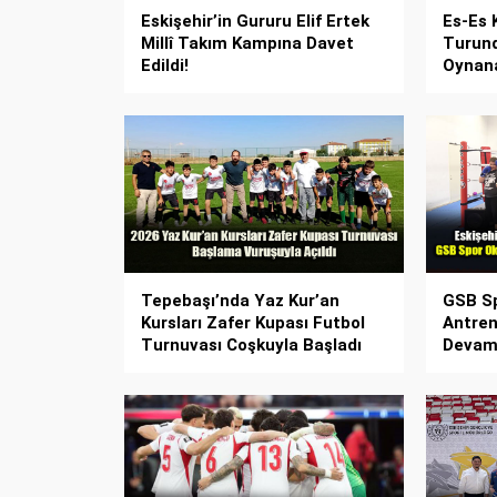
Eskişehir’in Gururu Elif Ertek
Es-Es 
Millî Takım Kampına Davet
Turund
Edildi!
Oynana
Tepebaşı’nda Yaz Kur’an
GSB Sp
Kursları Zafer Kupası Futbol
Antren
Turnuvası Coşkuyla Başladı
Devam 