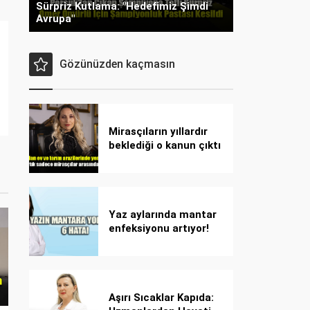
Sürpriz Kutlama: "Hedefimiz Şimdi
Avrupa"
Gözünüzden kaçmasın
Mirasçıların yıllardır
beklediği o kanun çıktı
Yaz aylarında mantar
enfeksiyonu artıyor!
Dikkat! Kolay
bulaşıyor, hızla
yayılıyor!
Aşırı Sıcaklar Kapıda: