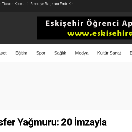
e Ticaret Köprüsü: Belediye Başkanı Emir Kır
aset
Eğitim
Spor
Sağlık
Medya
Kültür Sanat
E
nsfer Yağmuru: 20 İmzayla