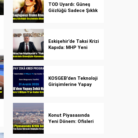
TOD Uyardı: Güneş
Gözlüğü Sadece Şıklık
Değil, Göz İçin Kalkan!
Eskişehir’de Taksi Krizi
Kapıda: MHP Yeni
Plaka Planına Karşı
Çözüm Önerdi
KOSGEB’den Teknoloji
Girişimlerine Yapay
Zekâ Kredi Programı
Konut Piyasasında
Yeni Dönem: Ofisleri
Konuta Dönüştürmek
İçin Son Tarih 1