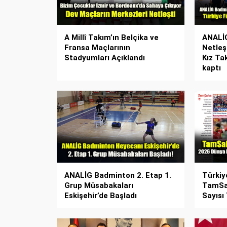
A Millî Takım’ın Belçika ve
ANALİG
Fransa Maçlarının
Netleşt
Stadyumları Açıklandı
Kız Tak
kaptı
ANALİG Badminton 2. Etap 1.
Türkiy
Grup Müsabakaları
TamSah
Eskişehir’de Başladı
Sayısı