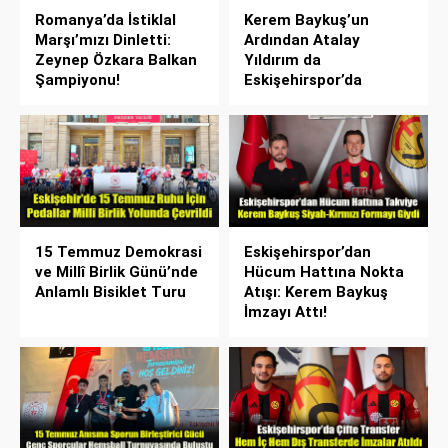
Romanya’da İstiklal
Kerem Baykuş’un
Marşı’mızı Dinletti:
Ardından Atalay
Zeynep Özkara Balkan
Yıldırım da
Şampiyonu!
Eskişehirspor’da
15 Temmuz Demokrasi
Eskişehirspor’dan
ve Millî Birlik Günü’nde
Hücum Hattına Nokta
Anlamlı Bisiklet Turu
Atışı: Kerem Baykuş
İmzayı Attı!