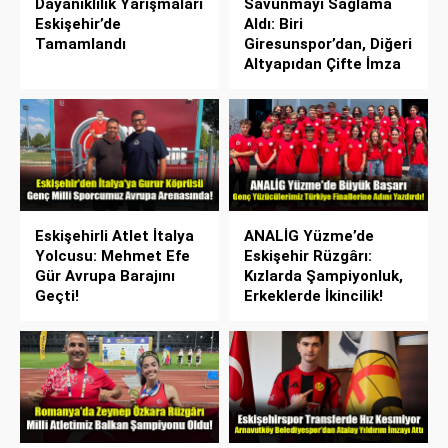
Dayanıklılık Yarışmaları
Savunmayı Sağlama
Eskişehir’de
Aldı: Biri
Tamamlandı
Giresunspor’dan, Diğeri
Altyapıdan Çifte İmza
Eskişehirli Atlet İtalya
ANALİG Yüzme’de
Yolcusu: Mehmet Efe
Eskişehir Rüzgârı:
Gür Avrupa Barajını
Kızlarda Şampiyonluk,
Geçti!
Erkeklerde İkincilik!