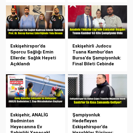
Eskişehirspor’da
Eskişehirli Judocu
Sporcu Sağlığı Emin
Tuana Kambur’dan
Ellerde: Sağlık Heyeti
Bursa’da Şampiyonluk:
Açıklandı
Final Bileti Cebinde
Eskişehir, ANALİG
Şampiyonluk
Badminton
Hedefleyen
Heyecanına Ev
Eskişehirspor’da
Sahipliği Yapacak!
Hazırlıklar Sürüyor: