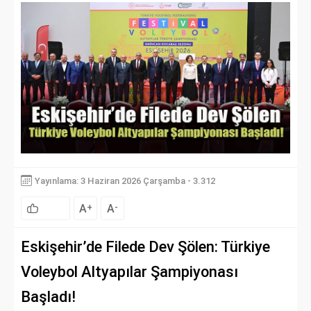
Yayınlama: 3 Haziran 2026 Çarşamba - 3.312
A
A
+
-
Eskişehir’de Filede Dev Şölen: Türkiye
Voleybol Altyapılar Şampiyonası
Başladı!