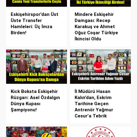
Eskişehirspor’dan Üst
Mindere Eskişehir
Üste Transfer
Damgası: Recep
Hamleleri: Üç İmza
Karakuş ve Ahmet
Birden!
Oğuz Coşar Türkiye
İkincisi Oldu
Kick Boksta Eskişehir
İl Müdürü Hasan
Rüzgarı: Asel Özdalgın
Kalın’dan, Eskrim
Dünya Kupası
Tarihine Geçen
Şampiyonu!
Antrenör Yağmur
Cesur’a Tebrik