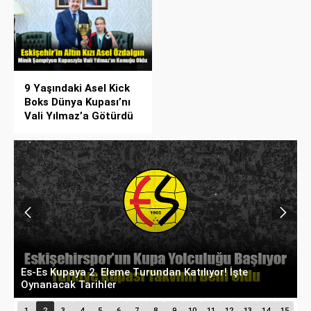
9 Yaşındaki Asel Kick
Boks Dünya Kupası’nı
Vali Yılmaz’a Götürdü
Eskişehir’de Hedef Tam İsabet: Atıcılık Branşı
T
Olimpik Sporcular Yetiştiriyor
F
1
2
3
4
5
6
7
8
9
10
11
12
13
14
15