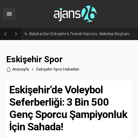
Eskişehir’in Gururu Elif Ertek Millî Takım Kampına Davet Edildi!
Eskişehir Spor
Anasayfa
Eskişehir Spor Haberler
i
Eskişehir’de Voleybol
Seferberliği: 3 Bin 500
Genç Sporcu Şampiyonluk
İçin Sahada!