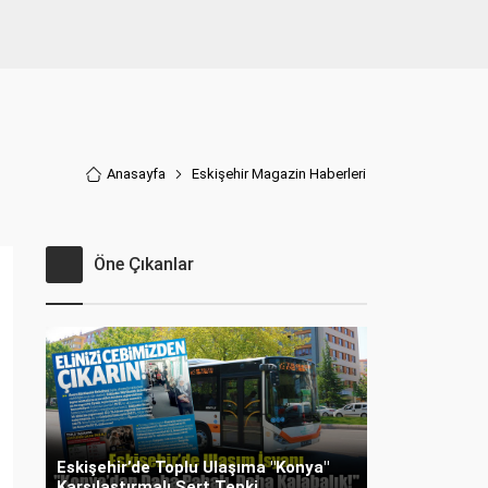
Anasayfa
Eskişehir Magazin Haberler
i
Öne Çıkanlar
Eskişehir’de Toplu Ulaşıma "Konya"
Karşılaştırmalı Sert Tepki