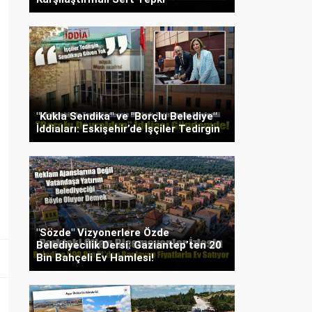
"Kukla Sendika" ve "Borçlu Belediye"
İddiaları: Eskişehir’de İşçiler Tedirgin
"Sözde" Vizyonerlere Özde
Belediyecilik Dersi: Gaziantep’ten 20
Bin Bahçeli Ev Hamlesi!