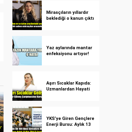
Mirasçıların yıllardır
beklediği o kanun çıktı
Yaz aylarında mantar
enfeksiyonu artıyor!
Dikkat! Kolay
bulaşıyor, hızla
yayılıyor!
Aşırı Sıcaklar Kapıda:
Uzmanlardan Hayati
Güneş Çarpması
Uyarısı!
YKS’ye Giren Gençlere
Enerji Bursu: Aylık 13
Bin 750 TL Başarı