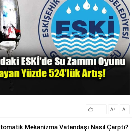
A
A
+
-
 Otomatik Mekanizma Vatandaşı Nasıl Çarptı?