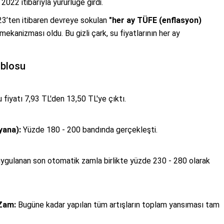
022 itibarıyla yürürlüğe girdi.
023’ten itibaren devreye sokulan
"her ay TÜFE (enflasyon)
mekanizması oldu. Bu gizli çark, su fiyatlarının her ay
ablosu
fiyatı 7,93 TL'den 13,50 TL'ye çıktı.
yana):
Yüzde 180 - 200 bandında gerçekleşti.
ygulanan son otomatik zamla birlikte yüzde 230 - 280 olarak
Zam:
Bugüne kadar yapılan tüm artışların toplam yansıması tam