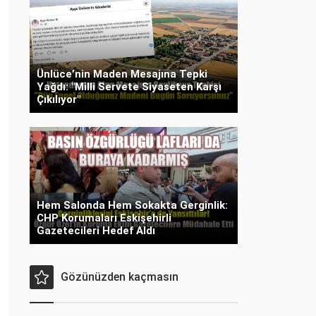
Ünlüce’nin Maden Mesajına Tepki
Yağdı: "Milli Servete Siyaseten Karşı
Çıkılıyor"
Hem Salonda Hem Sokakta Gerginlik:
CHP Korumaları Eskişehirli
Gazetecileri Hedef Aldı
Gözünüzden kaçmasın