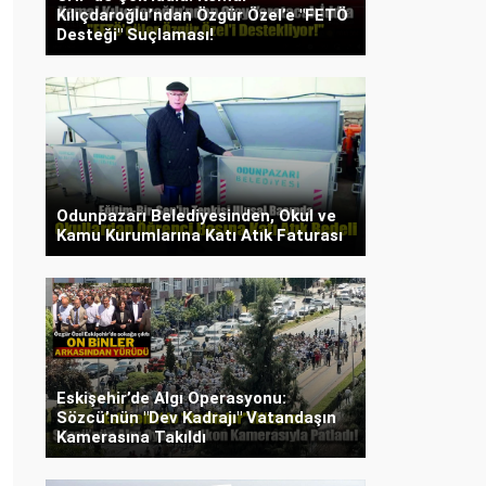
Kılıçdaroğlu’ndan Özgür Özel’e "FETÖ
Desteği" Suçlaması!
Odunpazarı Belediyesinden, Okul ve
Kamu Kurumlarına Katı Atık Faturası
Eskişehir’de Algı Operasyonu:
Sözcü’nün "Dev Kadrajı" Vatandaşın
Kamerasına Takıldı