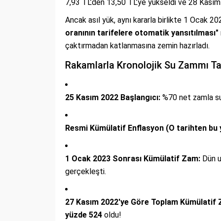
7,93 TL’den 13,50 TL’ye yükseldi ve 28 Kasım 2
Ancak asıl yük, aynı kararla birlikte 1 Ocak 2
oranının tarifelere otomatik yansıtılması"
çaktırmadan katlanmasına zemin hazırladı.
Rakamlarla Kronolojik Su Zammı T
25 Kasım 2022 Başlangıcı:
%70 net zamla su 
Resmi Kümülatif Enflasyon (O tarihten bu 
1 Ocak 2023 Sonrası Kümülatif Zam:
Dün u
gerçekleşti.
27 Kasım 2022'ye Göre Toplam Kümülatif 
yüzde 524
oldu!