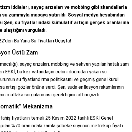
zm iddiaları, sayaç arızaları ve mobbing gibi skandallarla
su zammıyla masaya yatırıldı. Sosyal medya hesabından
i Şen, su fiyatlarındaki kümülatif artışın gerçek oranlarına
ulaştığını vurguladı.
22'den Bu Yana Su Fiyatları Uçuşta!
asyon Üstü Zam
cılığı), sayaç arızaları, mobbing ve sehven yapılan hatalı zam
 alan ESKİ, bu kez vatandaşın cebini doğrudan yakan su
urumun su fiyatlandırma politikasını ve geçmiş genel kurul
sa artışı gözler önüne serdi. Şen, suda enflasyon rakamlarının
nın mutlaka sorgulanması gerektiğinin altını çizdi.
"Otomatik" Mekanizma
fahiş fiyatların temeli 25 Kasım 2022 tarihli ESKİ Genel
 yapılan %70 oranındaki zamla şebeke suyunun metreküp fiyatı