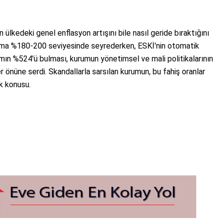
ülkedeki genel enflasyon artışını bile nasıl geride bıraktığını
lama %180-200 seviyesinde seyrederken, ESKİ'nin otomatik
mın %524'ü bulması, kurumun yönetimsel ve mali politikalarının
r önüne serdi. Skandallarla sarsılan kurumun, bu fahiş oranlar
k konusu.