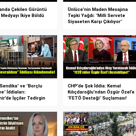
anda Çekilen Görüntü
Ünlüce’nin Maden Mesajına
 Medyayı İkiye Böldü
Tepki Yağdı: "Milli Servete
Siyaseten Karşı Çıkılıyor"
 Sendika" ve "Borçlu
CHP’de Şok İddia: Kemal
e" İddiaları:
Kılıçdaroğlu’ndan Özgür Özel’e
ir’de İşçiler Tedirgin
"FETÖ Desteği" Suçlaması!