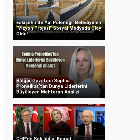
Eskişehir’de Yol Polemiği: Belediyenin
“Vizyon Projesi” Sosyal Medyada Olay
Oldu!
Bulgar Gazeteci Sophia
Proneikos’tan Dünya Liderlerini
Büyüleyen Mehteran Analizi
CHP’de Şok İddia: Kemal