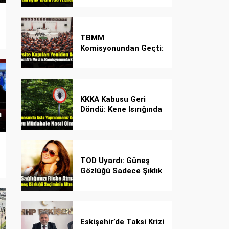
Desteği!
TBMM
Komisyonundan Geçti:
İşte Madde Madde
Yeni Öğrenci Affı
Rehberi
KKKA Kabusu Geri
Döndü: Kene Isırığında
İlk Müdahale Hayat
Kurtarıyor!
TOD Uyardı: Güneş
Gözlüğü Sadece Şıklık
Değil, Göz İçin Kalkan!
Eskişehir’de Taksi Krizi