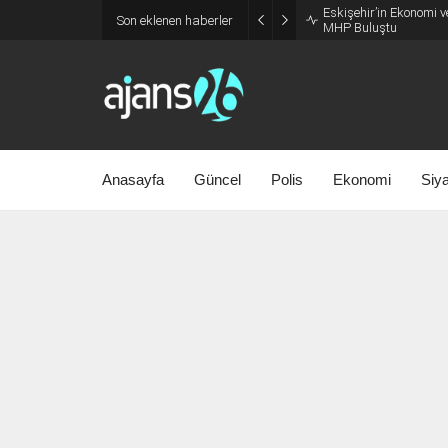
Eskişehir’in Ekonomi v
Son eklenen haberler
MHP Buluştu
Anasayfa
Güncel
Polis
Ekonomi
Siy