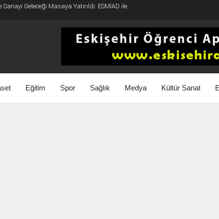
e Sanayi Geleceği Masaya Yatırıldı: ESMİAD ile
aset
Eğitim
Spor
Sağlık
Medya
Kültür Sanat
E