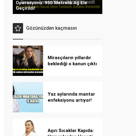
Operasyonu: 950 Metrelik Ağ Ele
Geçirildi!
Gözünüzden kaçmasın
Mirasçıların yıllardır
beklediği o kanun çıktı
Yaz aylarında mantar
enfeksiyonu artıyor!
Dikkat! Kolay
bulaşıyor, hızla
yayılıyor!
Aşırı Sıcaklar Kapıda: