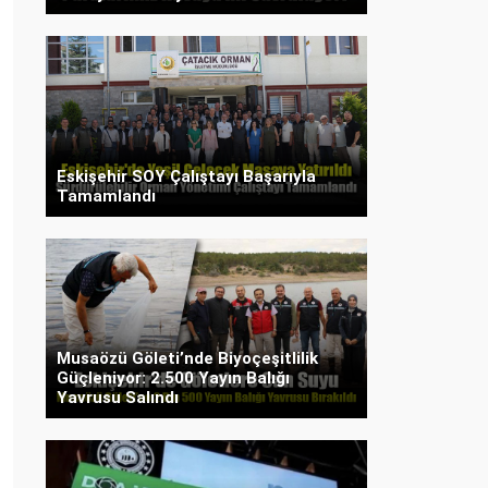
Eskişehir SOY Çalıştayı Başarıyla
Tamamlandı
Musaözü Göleti’nde Biyoçeşitlilik
Güçleniyor: 2.500 Yayın Balığı
Yavrusu Salındı