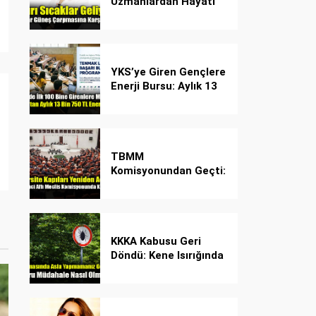
Uzmanlardan Hayati
Güneş Çarpması
Uyarısı!
YKS’ye Giren Gençlere
Enerji Bursu: Aylık 13
Bin 750 TL Başarı
Desteği!
TBMM
Komisyonundan Geçti:
İşte Madde Madde
Yeni Öğrenci Affı
Rehberi
KKKA Kabusu Geri
Döndü: Kene Isırığında
İlk Müdahale Hayat
Kurtarıyor!