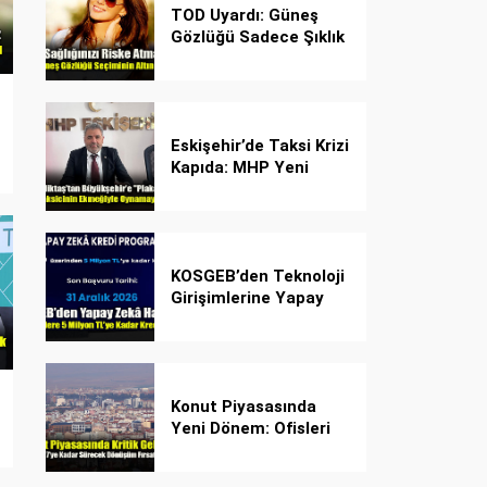
TOD Uyardı: Güneş
Gözlüğü Sadece Şıklık
Değil, Göz İçin Kalkan!
Eskişehir’de Taksi Krizi
Kapıda: MHP Yeni
Plaka Planına Karşı
Çözüm Önerdi
KOSGEB’den Teknoloji
Girişimlerine Yapay
Zekâ Kredi Programı
Konut Piyasasında
Yeni Dönem: Ofisleri
Konuta Dönüştürmek
İçin Son Tarih 1