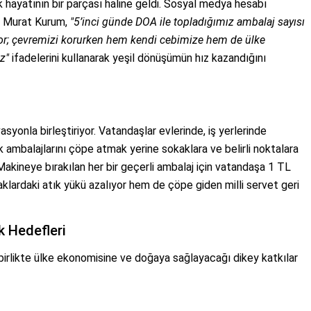
 hayatının bir parçası haline geldi. Sosyal medya hesabı
an Murat Kurum,
"5’inci günde DOA ile topladığımız ambalaj sayısı
yor; çevremizi korurken hem kendi cebimize hem de ülke
z"
ifadelerini kullanarak yeşil dönüşümün hız kazandığını
syonla birleştiriyor. Vatandaşlar evlerinde, iş yerlerinde
k ambalajlarını çöpe atmak yerine sokaklara ve belirli noktalara
 Makineye bırakılan her bir geçerli ambalaj için vatandaşa 1 TL
lardaki atık yükü azalıyor hem de çöpe giden milli servet geri
 Hedefleri
birlikte ülke ekonomisine ve doğaya sağlayacağı dikey katkılar