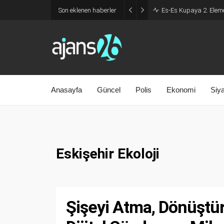
Son eklenen haberler
Es-Es Kupaya 2. Eleme
Anasayfa
Güncel
Polis
Ekonomi
Siy
Eskişehir Ekoloji
Şişeyi Atma, Dönüştü