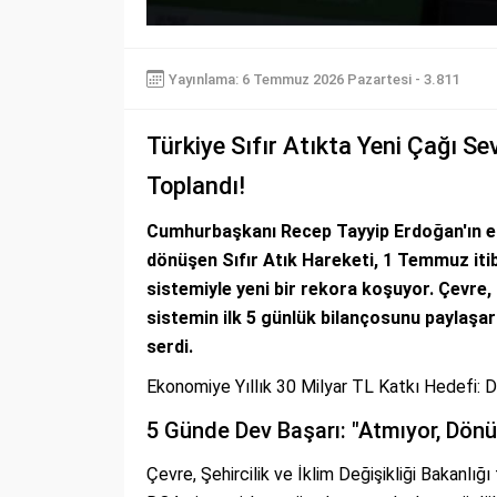
Yayınlama: 6 Temmuz 2026 Pazartesi - 3.811
Türkiye Sıfır Atıkta Yeni Çağı S
Toplandı!
Cumhurbaşkanı Recep Tayyip Erdoğan'ın e
dönüşen Sıfır Atık Hareketi, 1 Temmuz iti
sistemiyle yeni bir rekora koşuyor. Çevre, 
sistemin ilk 5 günlük bilançosunu paylaşar
serdi.
Ekonomiye Yıllık 30 Milyar TL Katkı Hedefi: 
5 Günde Dev Başarı: "Atmıyor, Dön
Çevre, Şehircilik ve İklim Değişikliği Bakanl