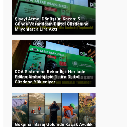
Şişeyi Atma, Dönüştür, Kazan: 5
Günde Vatandaşın Dijital Cüzdanına
Milyonlarca Lira Aktı
DOA Sistemine Rekor İlgi: Her İade
Edilen Ambalaj İçin 1 Lira Dijital
Cüzdana Yükleniyor
Gökpınar Baraj Gölü’nde Kaçak Avcılık