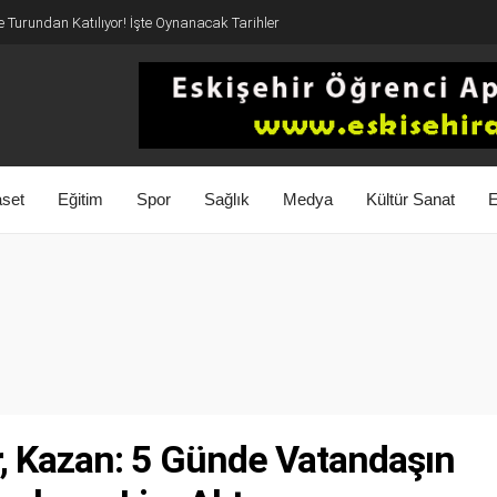
 Turundan Katılıyor! İşte Oynanacak Tarihler
aset
Eğitim
Spor
Sağlık
Medya
Kültür Sanat
E
r, Kazan: 5 Günde Vatandaşın