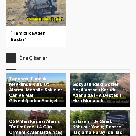
“Temizlik Evden
Başlar”
Öne Çıkanlar
Tepebaşı Elmalık
Mevkiinde Kuru Ot
Gökyüzündeki Gözler
Alarmı: Mahalle Sakinleri
Yeşil Vatan’ı Korudu:
Can ve Mal
Adana’da İHA Destekli
Güvenliğinden Endişeli
Hızlı Müdahale
OGM’den Kırmızı Alarm:
Eskişehir’de Sinek
"Önümüzdeki 4 Gün
Kabusu: Yanlış Saatte
Ormanlık Alanlarda Ateş
İlaçlama Parayı da İlacı