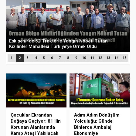
Eskişehir’de 52 Traktörle Yangın Nöbeti Tutan
K
Kızılinler Mahallesi Türkiye’ye Örnek Oldu
M
1
2
3
4
5
6
7
8
9
10
11
12
13
14
15
Çocuklar Ekrandan
Adım Adım Dönüşüm
Doğaya Geçiyor: 81 İlin
Yolculuğu: Günde
Korunan Alanlarında
Binlerce Ambalaj
Kamp Ateşi Yakılacak
Ekonomiye