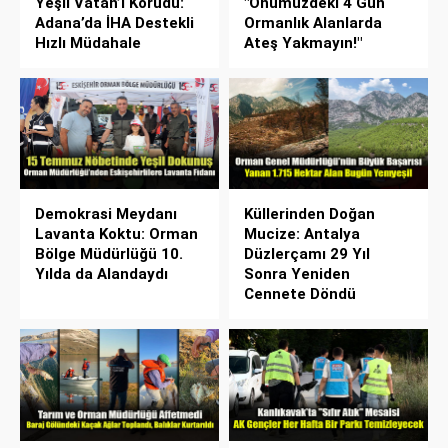
Yeşil Vatan’ı Korudu:
"Önümüzdeki 4 Gün
Adana’da İHA Destekli
Ormanlık Alanlarda
Hızlı Müdahale
Ateş Yakmayın!"
Demokrasi Meydanı
Küllerinden Doğan
Lavanta Koktu: Orman
Mucize: Antalya
Bölge Müdürlüğü 10.
Düzlerçamı 29 Yıl
Yılda da Alandaydı
Sonra Yeniden
Cennete Döndü