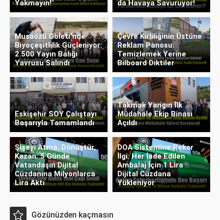
Yakmayın!"
da Havaya Savuruyor!
Musaözü Göleti’nde
Çevre Kirliliğinin Üstüne
Biyoçeşitlilik Güçleniyor:
Reklam Panosu:
2.500 Yayın Balığı
Temizlemek Yerine
Yavrusu Salındı
Bilboard Diktiler
Takmak Yangın İlk
Eskişehir SOY Çalıştayı
Müdahale Ekip Binası
Başarıyla Tamamlandı
Açıldı
Şişeyi Atma, Dönüştür,
DOA Sistemine Rekor
Kazan: 5 Günde
İlgi: Her İade Edilen
Vatandaşın Dijital
Ambalaj İçin 1 Lira
Cüzdanına Milyonlarca
Dijital Cüzdana
Lira Aktı
Yükleniyor
Gözünüzden kaçmasın