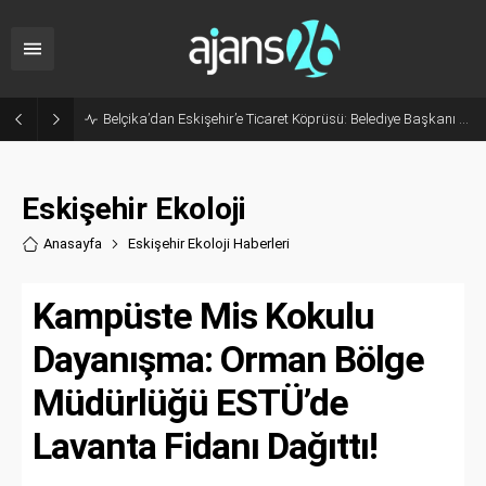
Belçika’dan Eskişehir’e Ticaret Köprüsü: Belediye Başkanı Emir Kır MÜSİAD’ı Ziyaret Etti
Eskişehir Ekoloji
Anasayfa
Eskişehir Ekoloji Haberler
i
Kampüste Mis Kokulu
Dayanışma: Orman Bölge
Müdürlüğü ESTÜ’de
Lavanta Fidanı Dağıttı!