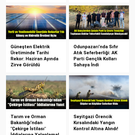
Güneşten Elektrik
Odunpazarı’nda Sıfır
Üretiminde Tarihi
Atık Seferberliği: AK
Rekor: Haziran Ayında
Parti Gençlik Kolları
Zirve Görüldü
Sahaya İndi
Tarım ve Orman
Seyitgazi Örencik
Bakanlığı’ndan
Kırsalındaki Yangın
"Çekirge İstilası"
Kontrol Altına Alındı!
İddialarına Yalanlama!