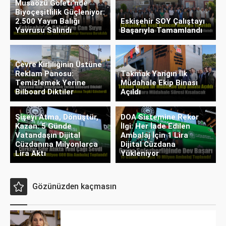
Musaözü Göleti’nde
Biyoçeşitlilik Güçleniyor:
2.500 Yayın Balığı
Eskişehir SOY Çalıştayı
Yavrusu Salındı
Başarıyla Tamamlandı
Çevre Kirliliğinin Üstüne
Reklam Panosu:
Takmak Yangın İlk
Temizlemek Yerine
Müdahale Ekip Binası
Bilboard Diktiler
Açıldı
Şişeyi Atma, Dönüştür,
DOA Sistemine Rekor
Kazan: 5 Günde
İlgi: Her İade Edilen
Vatandaşın Dijital
Ambalaj İçin 1 Lira
Cüzdanına Milyonlarca
Dijital Cüzdana
Lira Aktı
Yükleniyor
Gözünüzden kaçmasın