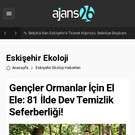
Belçika’dan Eskişehir’e Ticaret Köprüsü: Belediye Başkanı Emir Kır MÜSİAD’ı Ziyaret Etti
Eskişehir Ekoloji
Anasayfa
Eskişehir Ekoloji Haberler
i
Gençler Ormanlar İçin El
Ele: 81 İlde Dev Temizlik
Seferberliği!