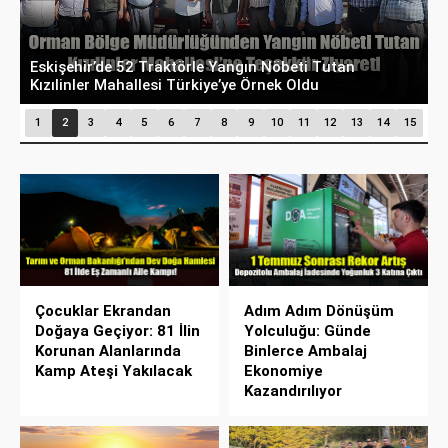
Eskişehir’de 52 Traktörle Yangın Nöbeti Tutan
K
Kızılinler Mahallesi Türkiye’ye Örnek Oldu
M
1
2
3
4
5
6
7
8
9
10
11
12
13
14
15
Çocuklar Ekrandan
Adım Adım Dönüşüm
Doğaya Geçiyor: 81 İlin
Yolculuğu: Günde
Korunan Alanlarında
Binlerce Ambalaj
Kamp Ateşi Yakılacak
Ekonomiye
Kazandırılıyor