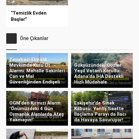
“Temizlik Evden
Başlar”
Öne Çıkanlar
Tepebaşı Elmalık
Mevkiinde Kuru Ot
Gökyüzündeki Gözler
Alarmı: Mahalle Sakinleri
Yeşil Vatan’ı Korudu:
Can ve Mal
Adana’da İHA Destekli
Güvenliğinden Endişeli
Hızlı Müdahale
OGM’den Kırmızı Alarm:
Eskişehir’de Sinek
"Önümüzdeki 4 Gün
Kabusu: Yanlış Saatte
Ormanlık Alanlarda Ateş
İlaçlama Parayı da İlacı
Yakmayın!"
da Havaya Savuruyor!