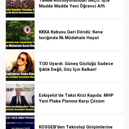
TBMM Komisyonundan Geçti: İşte
Madde Madde Yeni Öğrenci Affı
Rehberi
KKKA Kabusu Geri Döndü: Kene
Isırığında İlk Müdahale Hayat
Kurtarıyor!
TOD Uyardı: Güneş Gözlüğü Sadece
Şıklık Değil, Göz İçin Kalkan!
Eskişehir’de Taksi Krizi Kapıda: MHP
Yeni Plaka Planına Karşı Çözüm
Önerdi
KOSGEB’den Teknoloji Girişimlerine