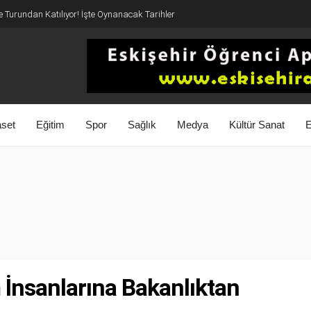
 Turundan Katılıyor! İşte Oynanacak Tarihler
aset
Eğitim
Spor
Sağlık
Medya
Kültür Sanat
E
m İnsanlarına Bakanlıktan