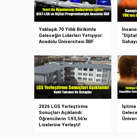
Yaklaşık 70 Yıllık Birikimle
İnsans
Geleceğin Liderleri Yetişiyor:
“Dijita
Anadolu Üniversitesi İİBF
Sahaya
2026 LGS Yerleştirme
İşitme
Sonuçları Açıklandı:
Gelece
Öğrencilerin %93,56’sı
Ünivers
Liselerine Yerleşti!