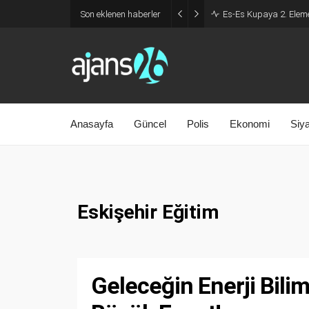
Son eklenen haberler
Es-Es Kupaya 2. Eleme
Anasayfa
Güncel
Polis
Ekonomi
Siy
Eskişehir Eğitim
Geleceğin Enerji Bili