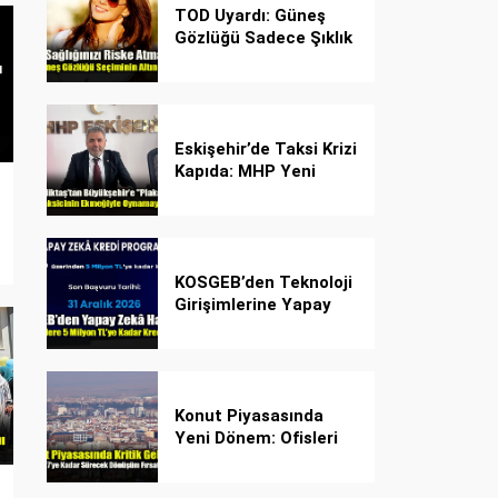
TOD Uyardı: Güneş
Gözlüğü Sadece Şıklık
Değil, Göz İçin Kalkan!
Eskişehir’de Taksi Krizi
Kapıda: MHP Yeni
Plaka Planına Karşı
Çözüm Önerdi
KOSGEB’den Teknoloji
Girişimlerine Yapay
Zekâ Kredi Programı
Konut Piyasasında
Yeni Dönem: Ofisleri
Konuta Dönüştürmek
İçin Son Tarih 1