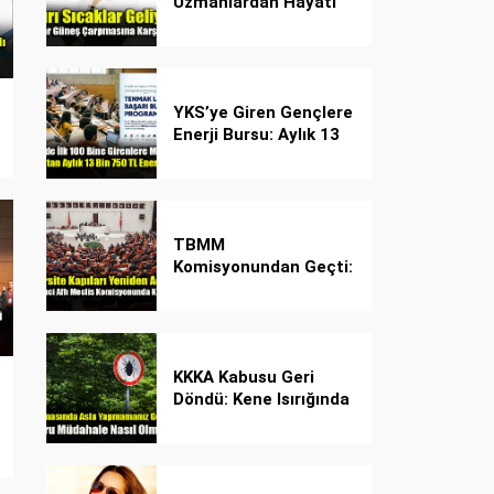
Uzmanlardan Hayati
Güneş Çarpması
Uyarısı!
YKS’ye Giren Gençlere
Enerji Bursu: Aylık 13
Bin 750 TL Başarı
Desteği!
TBMM
Komisyonundan Geçti:
İşte Madde Madde
Yeni Öğrenci Affı
Rehberi
KKKA Kabusu Geri
Döndü: Kene Isırığında
İlk Müdahale Hayat
Kurtarıyor!