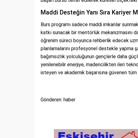
başarı bursu temin edilerek küresel ölçektek
Maddi Desteğin Yanı Sıra Kariyer 
Burs programı sadece maddi imkanlar sunmakl
katkı sunacak bir mentörlük mekanizmasını da
öğrenim süreci boyunca rehberlik edecek uzm
planlamalarını profesyonel destekle yapma şa
bağımsızlık yolculuğunun gençlerle daha güçl
yenilenebilir enerjiye, madencilikten ileri tek
isteyen ve akademik başarısına güvenen tüm 
Gönderen: haber