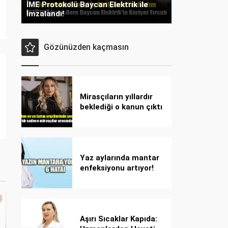
İME Protokolü Baycan Elektrik ile
İmzalandı!
Gözünüzden kaçmasın
Mirasçıların yıllardır
beklediği o kanun çıktı
Yaz aylarında mantar
enfeksiyonu artıyor!
Dikkat! Kolay
bulaşıyor, hızla
yayılıyor!
Aşırı Sıcaklar Kapıda: