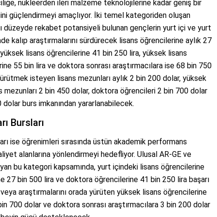
iğe, nükleerden ileri malzeme teknolojilerine kadar geniş bir
ini güçlendirmeyi amaçlıyor. İki temel kategoriden oluşan
ı düzeyde rekabet potansiyeli bulunan gençlerin yurt içi ve yurt
inde kalıp araştırmalarını sürdürecek lisans öğrencilerine aylık 27
, yüksek lisans öğrencilerine 41 bin 250 lira, yüksek lisans
ine 55 bin lira ve doktora sonrası araştırmacılara ise 68 bin 750
yürütmek isteyen lisans mezunları aylık 2 bin 200 dolar, yüksek
ns mezunları 2 bin 450 dolar, doktora öğrencileri 2 bin 700 dolar
0 dolar burs imkanından yararlanabilecek.
ı Bursları
sları ise öğrenimleri sırasında üstün akademik performans
liyet alanlarına yönlendirmeyi hedefliyor. Ulusal AR-GE ve
an bu kategori kapsamında, yurt içindeki lisans öğrencilerine
ne 27 bin 500 lira ve doktora öğrencilerine 41 bin 250 lira başarı
 veya araştırmalarını orada yürüten yüksek lisans öğrencilerine
 bin 700 dolar ve doktora sonrası araştırmacılara 3 bin 200 dolar