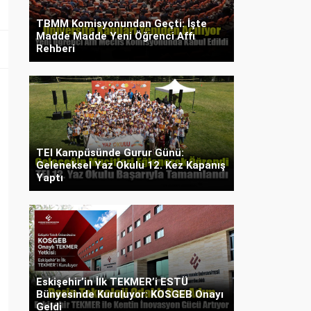
TBMM Komisyonundan Geçti: İşte
Madde Madde Yeni Öğrenci Affı
Rehberi
TEI Kampüsünde Gurur Günü:
Geleneksel Yaz Okulu 12. Kez Kapanış
Yaptı
Eskişehir’in İlk TEKMER’i ESTÜ
Bünyesinde Kuruluyor: KOSGEB Onayı
Geldi