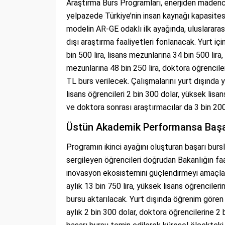
Araştırma Burs Programları, enerjiden madencil
yelpazede Türkiye’nin insan kaynağı kapasites
modelin AR-GE odaklı ilk ayağında, uluslararas
dışı araştırma faaliyetleri fonlanacak. Yurt iç
bin 500 lira, lisans mezunlarına 34 bin 500 lira
mezunlarına 48 bin 250 lira, doktora öğrenciler
TL burs verilecek. Çalışmalarını yurt dışında 
lisans öğrencileri 2 bin 300 dolar, yüksek lisa
ve doktora sonrası araştırmacılar da 3 bin 20
Üstün Akademik Performansa Başar
Programın ikinci ayağını oluşturan başarı bur
sergileyen öğrencileri doğrudan Bakanlığın faa
inovasyon ekosistemini güçlendirmeyi amaçlay
aylık 13 bin 750 lira, yüksek lisans öğrencileri
bursu aktarılacak. Yurt dışında öğrenim gören
aylık 2 bin 300 dolar, doktora öğrencilerine 2