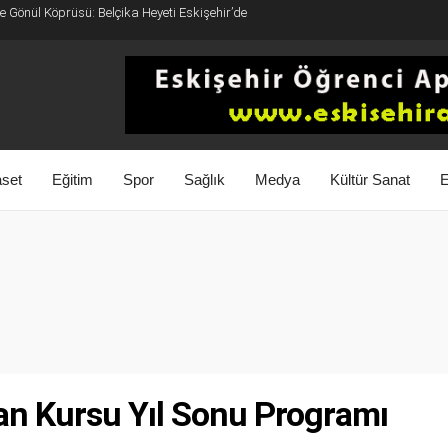
 Gönül Köprüsü: Belçika Heyeti Eskişehir’de
aset
Eğitim
Spor
Sağlık
Medya
Kültür Sanat
E
an Kursu Yıl Sonu Programı