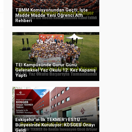
TBMM Komisyonundan Geçti: İşte
Madde Madde Yeni Öğrenci Affı
Rehberi
TEI Kampüsünde Gurur Günü:
Geleneksel Yaz Okulu 12. Kez Kapanış
Yaptı
Eskişehir’in İlk TEKMER’i ESTÜ
Bünyesinde Kuruluyor: KOSGEB Onayı
Geldi