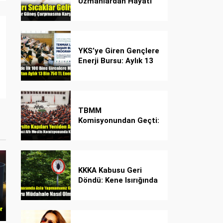
Uzmanlardan Hayati
Güneş Çarpması
Uyarısı!
YKS’ye Giren Gençlere
Enerji Bursu: Aylık 13
Bin 750 TL Başarı
Desteği!
TBMM
Komisyonundan Geçti:
İşte Madde Madde
Yeni Öğrenci Affı
Rehberi
KKKA Kabusu Geri
Döndü: Kene Isırığında
İlk Müdahale Hayat
Kurtarıyor!