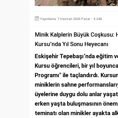
Yayınlama: 7 Haziran 2026 Pazar - 4.248
Minik Kalplerin Büyük Coşkusu: 
Kursu’nda Yıl Sonu Heyecanı
Eskişehir Tepebaşı’nda eğitim v
Kursu öğrencileri, bir yıl boyun
Programı" ile taçlandırdı. Kursu
miniklerin sahne performanslarıyl
üyelerine duygu dolu anlar yaşat
erken yaşta buluşmasının önemi
teminatı olan minikler ayakta alk