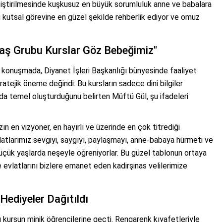
tiştirilmesinde kuşkusuz en büyük sorumluluk anne ve babalara
bu kutsal görevine en güzel şekilde rehberlik ediyor ve omuz
Yaş Grubu Kurslar Göz Bebeğimiz"
 konuşmada, Diyanet İşleri Başkanlığı bünyesinde faaliyet
ratejik öneme değindi. Bu kursların sadece dini bilgiler
da temel oluşturduğunu belirten Müftü Gül, şu ifadeleri
ın en vizyoner, en hayırlı ve üzerinde en çok titrediği
latlarımız sevgiyi, saygıyı, paylaşmayı, anne-babaya hürmeti ve
küçük yaşlarda neşeyle öğreniyorlar. Bu güzel tablonun ortaya
vlatlarını bizlere emanet eden kadirşinas velilerimize
Hediyeler Dağıtıldı
 kursun minik öğrencilerine geçti. Rengarenk kıyafetleriyle