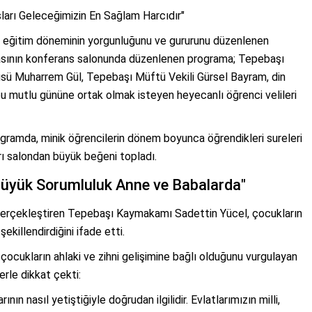
ları Geleceğimizin En Sağlam Harcıdır"
, eğitim döneminin yorgunluğunu ve gururunu düzenlenen
 binasının konferans salonunda düzenlenen programa; Tepebaşı
üsü Muharrem Gül, Tepebaşı Müftü Vekili Gürsel Bayram, din
n bu mutlu gününe ortak olmak isteyen heyecanlı öğrenci velileri
rogramda, minik öğrencilerin dönem boyunca öğrendikleri sureleri
rı salondan büyük beğeni topladı.
üyük Sorumluluk Anne ve Babalarda"
gerçekleştiren Tepebaşı Kaymakamı Sadettin Yücel, çocukların
ekillendirdiğini ifade etti.
ocukların ahlaki ve zihni gelişimine bağlı olduğunu vurgulayan
rle dikkat çekti:
ın nasıl yetiştiğiyle doğrudan ilgilidir. Evlatlarımızın milli,