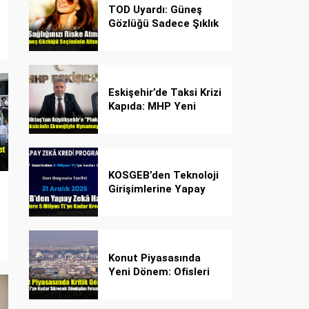
TOD Uyardı: Güneş
Gözlüğü Sadece Şıklık
Değil, Göz İçin Kalkan!
Eskişehir’de Taksi Krizi
Kapıda: MHP Yeni
Plaka Planına Karşı
Çözüm Önerdi
KOSGEB’den Teknoloji
Girişimlerine Yapay
Zekâ Kredi Programı
Konut Piyasasında
Yeni Dönem: Ofisleri
Konuta Dönüştürmek
İçin Son Tarih 1