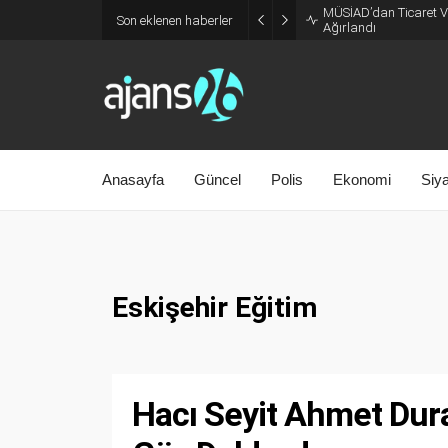
MÜSİAD’dan Ticaret Ve
Son eklenen haberler
Ağırlandı
Anasayfa
Güncel
Polis
Ekonomi
Siy
Eskişehir Eğitim
Hacı Seyit Ahmet Dur