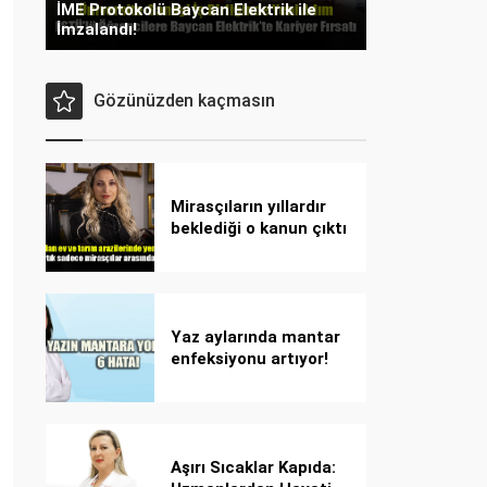
İME Protokolü Baycan Elektrik ile
İmzalandı!
Gözünüzden kaçmasın
Mirasçıların yıllardır
beklediği o kanun çıktı
Yaz aylarında mantar
enfeksiyonu artıyor!
Dikkat! Kolay
bulaşıyor, hızla
yayılıyor!
Aşırı Sıcaklar Kapıda: