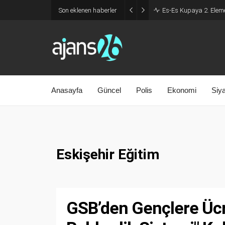
Son eklenen haberler
Es-Es Kupaya 2. Eleme
Anasayfa
Güncel
Polis
Ekonomi
Siy
Eskişehir Eğitim
GSB’den Gençlere Ücre