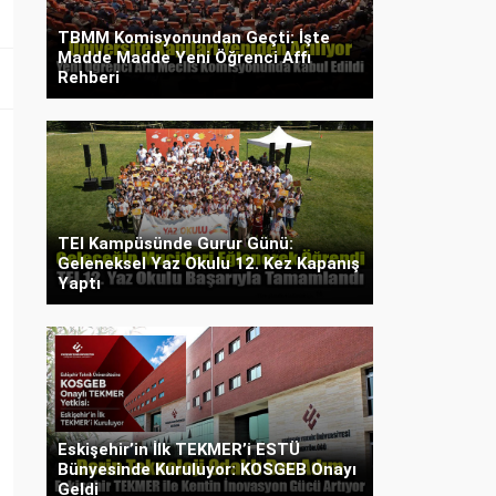
TBMM Komisyonundan Geçti: İşte
Madde Madde Yeni Öğrenci Affı
Rehberi
TEI Kampüsünde Gurur Günü:
Geleneksel Yaz Okulu 12. Kez Kapanış
Yaptı
Eskişehir’in İlk TEKMER’i ESTÜ
Bünyesinde Kuruluyor: KOSGEB Onayı
Geldi