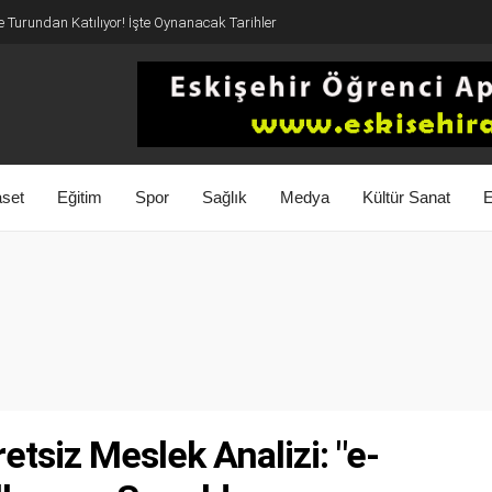
 Turundan Katılıyor! İşte Oynanacak Tarihler
aset
Eğitim
Spor
Sağlık
Medya
Kültür Sanat
E
tsiz Meslek Analizi: "e-