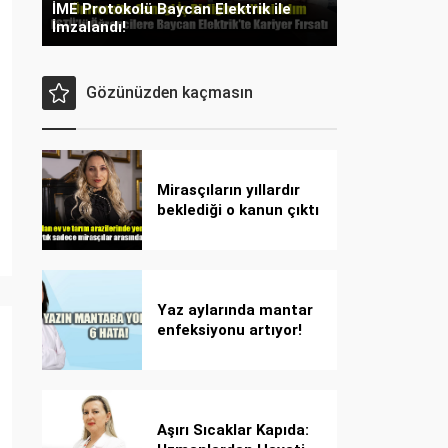
İME Protokolü Baycan Elektrik ile
İmzalandı!
Gözünüzden kaçmasın
Mirasçıların yıllardır
beklediği o kanun çıktı
Yaz aylarında mantar
enfeksiyonu artıyor!
Dikkat! Kolay
bulaşıyor, hızla
yayılıyor!
Aşırı Sıcaklar Kapıda: