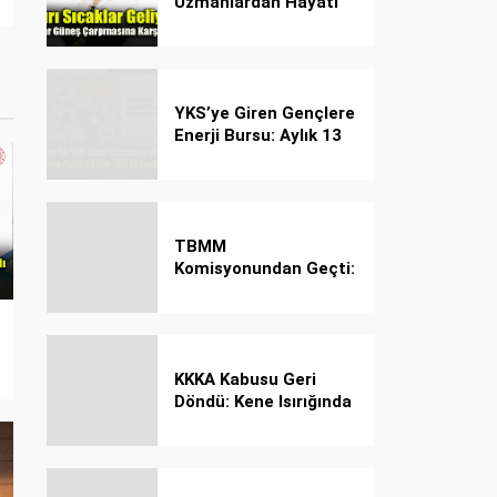
Uzmanlardan Hayati
Güneş Çarpması
Uyarısı!
YKS’ye Giren Gençlere
Enerji Bursu: Aylık 13
Bin 750 TL Başarı
Desteği!
TBMM
Komisyonundan Geçti:
İşte Madde Madde
Yeni Öğrenci Affı
Rehberi
KKKA Kabusu Geri
Döndü: Kene Isırığında
İlk Müdahale Hayat
Kurtarıyor!