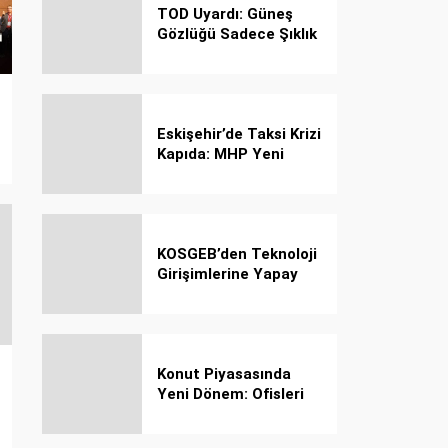
TOD Uyardı: Güneş
Gözlüğü Sadece Şıklık
Değil, Göz İçin Kalkan!
Eskişehir’de Taksi Krizi
Kapıda: MHP Yeni
Plaka Planına Karşı
Çözüm Önerdi
KOSGEB’den Teknoloji
Girişimlerine Yapay
Zekâ Kredi Programı
Konut Piyasasında
Yeni Dönem: Ofisleri
Konuta Dönüştürmek
İçin Son Tarih 1