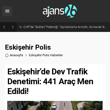
Sanayide Altyapı ve Temizlik Tepkisi: Gürhan Albayrak Küçük Sanayi Esnafını Ziyaret Etti
Eskişehir Polis
Anasayfa
Eskişehir Polis Haberler
i
Eskişehir’de Dev Trafik
Denetimi: 441 Araç Men
Edildi!