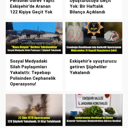
Personel Görev Yaptı:
Uyuşturucuya Geçit
Eskişehir’de Aranan
Yok: Bir Haftalık
122 Kişiye Geçit Yok
Bilanço Açıklandı
Sosyal Medyadaki
Eskişehir’e uyuşturucu
Silah Paylaşımları
getiren Şüpheliler
Yakalattı: Tepebaşı
Yakalandı
Polisinden Cephanelik
Operasyonu!