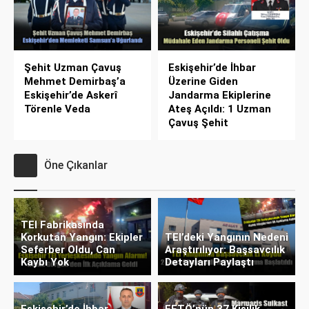
Şehit Uzman Çavuş
Eskişehir’de İhbar
Mehmet Demirbaş’a
Üzerine Giden
Eskişehir’de Askerî
Jandarma Ekiplerine
Törenle Veda
Ateş Açıldı: 1 Uzman
Çavuş Şehit
Öne Çıkanlar
TEI Fabrikasında
Korkutan Yangın: Ekipler
TEI’deki Yangının Nedeni
Seferber Oldu, Can
Araştırılıyor: Başsavcılık
Kaybı Yok
Detayları Paylaştı
Eskişehir’de İhbar
FETÖ’nün 37 Kişilik