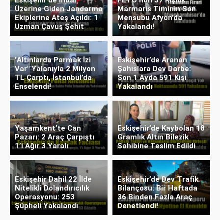
Üzerine Giden Jandarma
Marmaris Timinin Son
Ekiplerine Ateş Açıldı: 1
Mensubu Afyon’da
Uzman Çavuş Şehit
Yakalandı!
"Altınlarda Parmak İzi
Eskişehir’de Aranan
Var" Yalanıyla 2 Milyon
Şahıslara Dev Darbe:
TL Çarptı, İstanbul’da
Son 1 Ayda 591 Kişi
Enselendi!
Yakalandı
Yaşamkent’te Can
Eskişehir’de Kaybolan 18
Pazarı: 2 Araç Çarpıştı
Gramlık Altın Bilezik
1’i Ağır 3 Yaralı
Sahibine Teslim Edildi
Eskişehir Dahil 22 İlde
Eskişehir’de Dev Trafik
Nitelikli Dolandırıcılık
Bilançosu: Bir Haftada
Operasyonu: 253
36 Binden Fazla Araç
Şüpheli Yakalandı
Denetlendi!