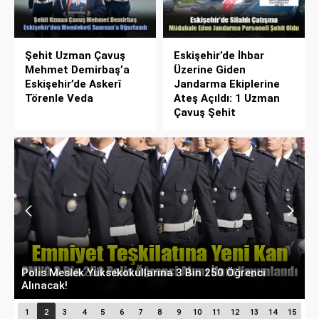
Şehit Uzman Çavuş
Eskişehir’de İhbar
Mehmet Demirbaş’a
Üzerine Giden
Eskişehir’de Askerî
Jandarma Ekiplerine
Törenle Veda
Ateş Açıldı: 1 Uzman
Çavuş Şehit
İl Güvenlik Ve Asayiş Koordinasyon Toplantısı
E
Gerçekleştirildi
O
1
2
3
4
5
6
7
8
9
10
11
12
13
14
15