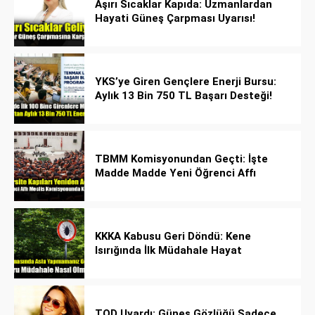
Aşırı Sıcaklar Kapıda: Uzmanlardan
Hayati Güneş Çarpması Uyarısı!
YKS’ye Giren Gençlere Enerji Bursu:
Aylık 13 Bin 750 TL Başarı Desteği!
TBMM Komisyonundan Geçti: İşte
Madde Madde Yeni Öğrenci Affı
Rehberi
KKKA Kabusu Geri Döndü: Kene
Isırığında İlk Müdahale Hayat
Kurtarıyor!
TOD Uyardı: Güneş Gözlüğü Sadece