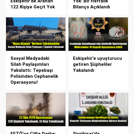
Eskişehir’de Aranan
Yok: Bir Haftalık
122 Kişiye Geçit Yok
Bilanço Açıklandı
Sosyal Medyadaki
Eskişehir’e uyuşturucu
Silah Paylaşımları
getiren Şüpheliler
Yakalattı: Tepebaşı
Yakalandı
Polisinden Cephanelik
Operasyonu!
FETÖ’ye Çifte Darbe:
Sivrihisar’da