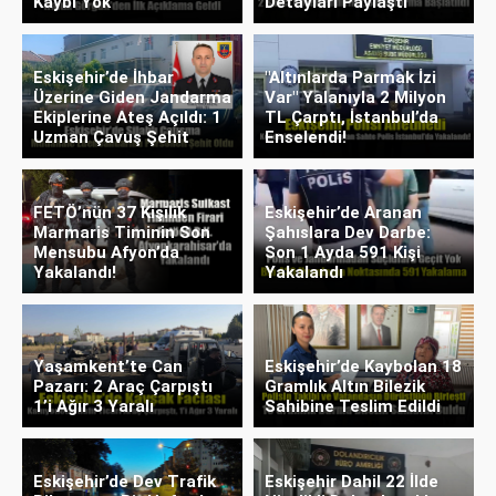
Kaybı Yok
Detayları Paylaştı
Eskişehir’de İhbar
"Altınlarda Parmak İzi
Üzerine Giden Jandarma
Var" Yalanıyla 2 Milyon
Ekiplerine Ateş Açıldı: 1
TL Çarptı, İstanbul’da
Uzman Çavuş Şehit
Enselendi!
FETÖ’nün 37 Kişilik
Eskişehir’de Aranan
Marmaris Timinin Son
Şahıslara Dev Darbe:
Mensubu Afyon’da
Son 1 Ayda 591 Kişi
Yakalandı!
Yakalandı
Yaşamkent’te Can
Eskişehir’de Kaybolan 18
Pazarı: 2 Araç Çarpıştı
Gramlık Altın Bilezik
1’i Ağır 3 Yaralı
Sahibine Teslim Edildi
Eskişehir’de Dev Trafik
Eskişehir Dahil 22 İlde