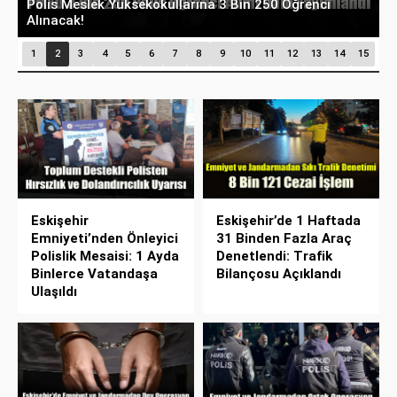
İl Güvenlik Ve Asayiş Koordinasyon Toplantısı
E
Gerçekleştirildi
O
1
2
3
4
5
6
7
8
9
10
11
12
13
14
15
Eskişehir
Eskişehir’de 1 Haftada
Emniyeti’nden Önleyici
31 Binden Fazla Araç
Polislik Mesaisi: 1 Ayda
Denetlendi: Trafik
Binlerce Vatandaşa
Bilançosu Açıklandı
Ulaşıldı