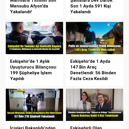
Marmaris Timinin Son
Şahıslara Dev Darbe:
Mensubu Afyon’da
Son 1 Ayda 591 Kişi
Yakalandı!
Yakalandı
Eskişehir’de 1 Aylık
Eskişehir’de 1 Ayda
Uyuşturucu Bilançosu:
147 Bin Araç
199 Şüpheliye İşlem
Denetlendi: 56 Binden
Yapıldı
Fazla Ceza Kesildi
İçişleri Bakanlığı’ndan
Eskişehirli Olan