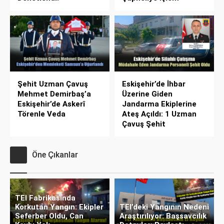
Şehit Uzman Çavuş
Eskişehir’de İhbar
Mehmet Demirbaş’a
Üzerine Giden
Eskişehir’de Askerî
Jandarma Ekiplerine
Törenle Veda
Ateş Açıldı: 1 Uzman
Çavuş Şehit
Öne Çıkanlar
TEI Fabrikasında
Korkutan Yangın: Ekipler
TEI’deki Yangının Nedeni
Seferber Oldu, Can
Araştırılıyor: Başsavcılık