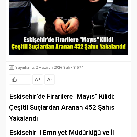
Yayınlama: 2 Haziran 2026 Salı - 3.574
A
A
+
-
Eskişehir’de Firarilere "Mayıs" Kilidi:
Çeşitli Suçlardan Aranan 452 Şahıs
Yakalandı!
Eskişehir İl Emniyet Müdürlüğü ve İl