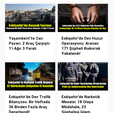
Yaşamkent’te Can
Eskişehir’de Dev Huzur
Pazarı: 2 Araç Çarpıştı
Operasyonu: Aranan
1’i Ağır 3 Yaralı
171 Şüpheli Kıskıvrak
Yakalandı!
Eskişehir’de Dev Trafik
Eskişehir’de Narkotik
Bilançosu: Bir Haftada
Mesaisi: 18 Olaya
36 Binden Fazla Araç
Müdahale, 23
Denetlendi!
Şüpheliye İşlem