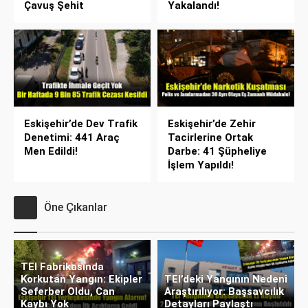
Çavuş Şehit
Yakalandı!
Eskişehir’de Dev Trafik
Eskişehir’de Zehir
Denetimi: 441 Araç
Tacirlerine Ortak
Men Edildi!
Darbe: 41 Şüpheliye
İşlem Yapıldı!
Öne Çıkanlar
TEI Fabrikasında
Korkutan Yangın: Ekipler
TEI’deki Yangının Nedeni
Seferber Oldu, Can
Araştırılıyor: Başsavcılık
Kaybı Yok
Detayları Paylaştı