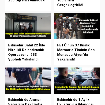
250 Öğrenci Alınacak!
Toplantısı
Gerçekleştirildi
Eskişehir Dahil 22 İlde
FETÖ’nün 37 Kişilik
Nitelikli Dolandırıcılık
Marmaris Timinin Son
Operasyonu: 253
Mensubu Afyon’da
Şüpheli Yakalandı
Yakalandı!
Eskişehir’de Aranan
Eskişehir’de 1 Aylık
Şahıslara Dev Darbe:
Uyuşturucu Bilançosu: