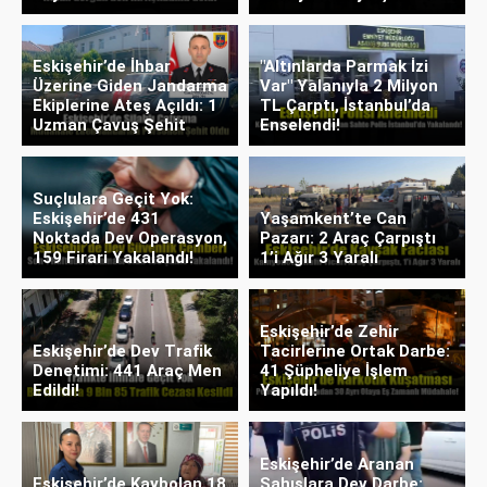
Eskişehir’de İhbar
"Altınlarda Parmak İzi
Üzerine Giden Jandarma
Var" Yalanıyla 2 Milyon
Ekiplerine Ateş Açıldı: 1
TL Çarptı, İstanbul’da
Uzman Çavuş Şehit
Enselendi!
Suçlulara Geçit Yok:
Eskişehir’de 431
Yaşamkent’te Can
Noktada Dev Operasyon,
Pazarı: 2 Araç Çarpıştı
159 Firari Yakalandı!
1’i Ağır 3 Yaralı
Eskişehir’de Zehir
Eskişehir’de Dev Trafik
Tacirlerine Ortak Darbe:
Denetimi: 441 Araç Men
41 Şüpheliye İşlem
Edildi!
Yapıldı!
Eskişehir’de Aranan
Eskişehir’de Kaybolan 18
Şahıslara Dev Darbe: