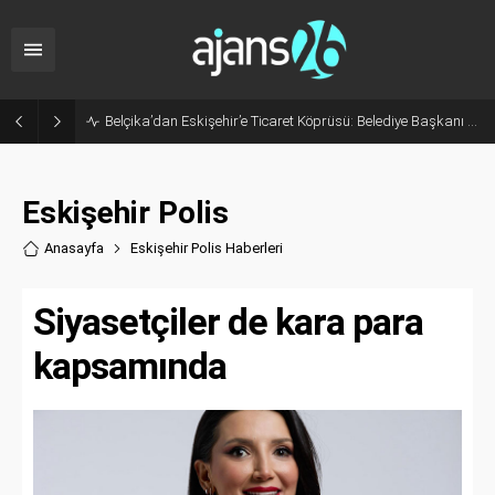
Eskişehir’in Gururu Elif Ertek Millî Takım Kampına Davet Edildi!
Eskişehir Polis
Anasayfa
Eskişehir Polis Haberler
i
Siyasetçiler de kara para
kapsamında