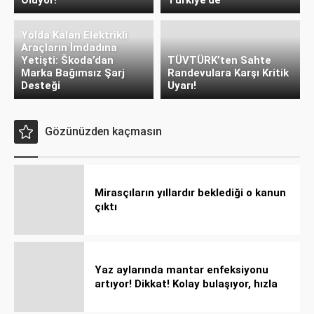
Oluyor!
Türkiye’de
Yolda Kalan Elektrikli
Araçların İmdadına
Yetişti: Škoda’dan
TÜVTÜRK’ten Sahte
Marka Bağımsız Şarj
Randevulara Karşı Kritik
Desteği
Uyarı!
Gözünüzden kaçmasın
Mirasçıların yıllardır beklediği o kanun
çıktı
Yaz aylarında mantar enfeksiyonu
artıyor! Dikkat! Kolay bulaşıyor, hızla
yayılıyor!