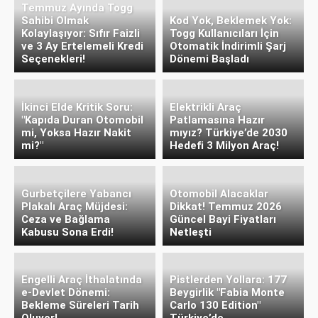
Temmuz Ayında Togg
Sahibi Olmak
Kod Yok, Beklemek Yok:
Kolaylaşıyor: Sıfır Faizli
Togg Kullanıcıları İçin
ve 3 Ay Ertelemeli Kredi
Otomatik İndirimli Şarj
Seçenekleri!
Dönemi Başladı
İkinci Elde Kritik Soru:
Elektrikli Araç
"Kapıda Duran Otomobil
Patlamasına Hazır
mi, Yoksa Hazır Nakit
mıyız? Türkiye’de 2030
mi?"
Hedefi 3 Milyon Araç!
Gurbetçilere Yabancı
Otomobil Alacaklar
Plakalı Araç Müjdesi:
Dikkat! Temmuz 2026
Ceza ve Bağlama
Güncel Bayi Fiyatları
Kabusu Sona Erdi!
Netleşti
Engelli Araç İthalatında
Pistlerden Yollara: 177
e-Devlet Dönemi:
Beygirlik "Fabia Monte
Bekleme Süreleri Tarih
Carlo 130 Edition"