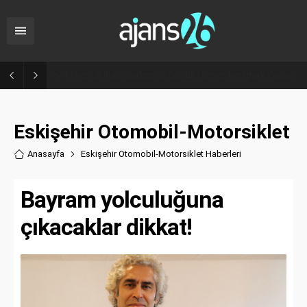
Eskişehir’de Hedef Tam İsabet: Atıcılık Branşı Olimpik Sporcular Yetiştiriyor
Eskişehir Otomobil-Motorsiklet
Anasayfa
Eskişehir Otomobil-Motorsiklet Haberler
i
Bayram yolculuğuna
çıkacaklar dikkat!