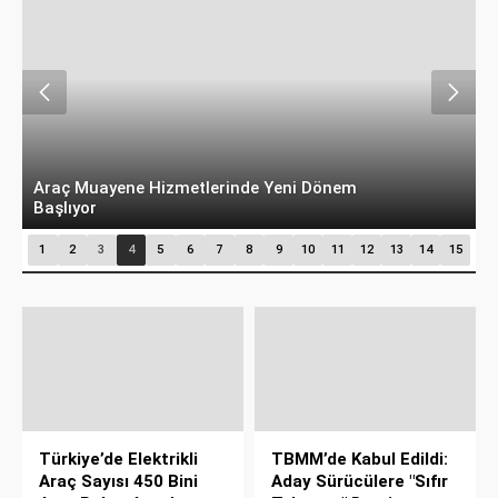
Araç Muayene Hizmetlerinde Yeni Dönem
Ö
Başlıyor
S
1
2
3
4
5
6
7
8
9
10
11
12
13
14
15
Türkiye’de Elektrikli
TBMM’de Kabul Edildi:
Araç Sayısı 450 Bini
Aday Sürücülere "Sıfır