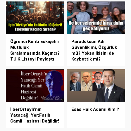
Öğrenci Kenti Eskişehir
Paradoksun Adı:
Mutluluk
Güvenlik mi, Özgürlük
Sıralamasında Kaçıncı?
mü? Yoksa İkisini de
TÜİK Listeyi Paylaştı
Kaybettik mi?
İlberOrtaylı’nın
Esas Halk Adamı Kim ?
Yatacağı Yer;Fatih
Camii Haziresi Değildir!