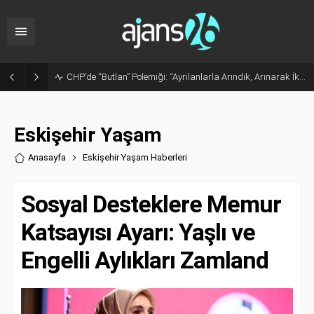
CHP’de “Butlan” Polemiği: “Ayrılanlarla Arındık, Arınarak İktidar Olacağız”
Eskişehir Yaşam
Anasayfa
Eskişehir Yaşam Haberler
i
Sosyal Desteklere Memur
Katsayısı Ayarı: Yaşlı ve
Engelli Aylıkları Zamland