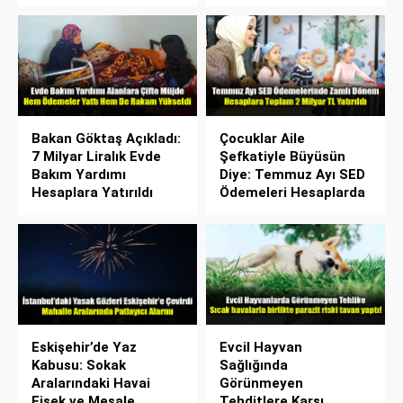
Bakan Göktaş Açıkladı:
Çocuklar Aile
7 Milyar Liralık Evde
Şefkatiyle Büyüsün
Bakım Yardımı
Diye: Temmuz Ayı SED
Hesaplara Yatırıldı
Ödemeleri Hesaplarda
Eskişehir’de Yaz
Evcil Hayvan
Kabusu: Sokak
Sağlığında
Aralarındaki Havai
Görünmeyen
Fişek ve Meşale
Tehditlere Karşı