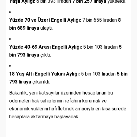
Yaşlı Aylığı:
6 bin 393 liradan
7 bin 257 liraya
yükseldi.
Yüzde 70 ve Üzeri Engelli Aylığı:
7 bin 655 liradan
8
bin 689 liraya
ulaştı.
Yüzde 40-69 Arası Engelli Aylığı:
5 bin 103 liradan
5
bin 793 liraya
çıktı.
18 Yaş Altı Engelli Yakını Aylığı:
5 bin 103 liradan
5 bin
793 liraya
çıkarıldı.
Bakanlık, yeni katsayılar üzerinden hesaplanan bu
ödemeleri hak sahiplerinin refahını korumak ve
ekonomik yüklerini hafifletmek amacıyla en kısa sürede
hesaplara aktarmaya başlayacak.