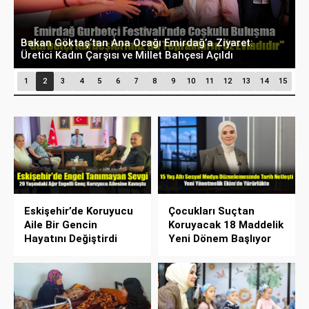
Bakan Göktaş’tan Ana Ocağı Emirdağ’a Ziyaret:
B
Üretici Kadın Çarşısı ve Millet Bahçesi Açıldı
D
1
2
3
4
5
6
7
8
9
10
11
12
13
14
15
Eskişehir’de Koruyucu
Çocukları Suçtan
Aile Bir Gencin
Koruyacak 18 Maddelik
Hayatını Değiştirdi
Yeni Dönem Başlıyor