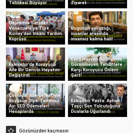
Tehlikesi Büyüyor
Ziyaret
Depremle Sarsılan
Venezuela’ya Türk
Bugünün yalnızlığı,
Kızılay’dan İnsani Yardım
insanlar arasında
Köprüsü
insansız kalma hali!
Evcil Hayvan Sağlığında
Eskişehir’de Koruyucu
Görünmeyen Tehditlere
Aile Bir Gencin Hayatını
Karşı Koruyucu Önlem
Değiştirdi
Şart!
Çocuklar Aile Şefkatiyle
Büyüsün Diye: Temmuz
Eskişehir Yasta: Ayhan
Ayı SED Ödemeleri
Taşçı Son Yolculuğuna
Hesaplarda
Dualarla Uğurlandı
Gözünüzden kaçmasın