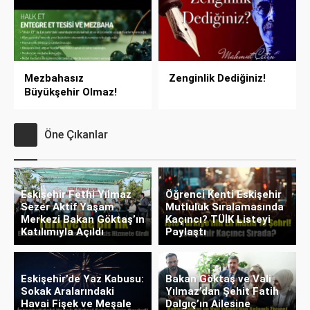
Mezbahasız
Zenginlik Dediğiniz!
Büyükşehir Olmaz!
Öne Çıkanlar
Eskişehir Fethi Yılmaz
Öğrenci Kenti Eskişehir
Sezer Aktif Yaşam
Mutluluk Sıralamasında
Merkezi Bakan Göktaş’ın
Kaçıncı? TÜİK Listeyi
Katılımıyla Açıldı
Paylaştı
Eskişehir’de Yaz Kabusu:
Bakan Göktaş ve Vali
Sokak Aralarındaki
Yılmaz’dan Şehit Fatih
Havai Fişek ve Meşale
Dalgıç’ın Ailesine