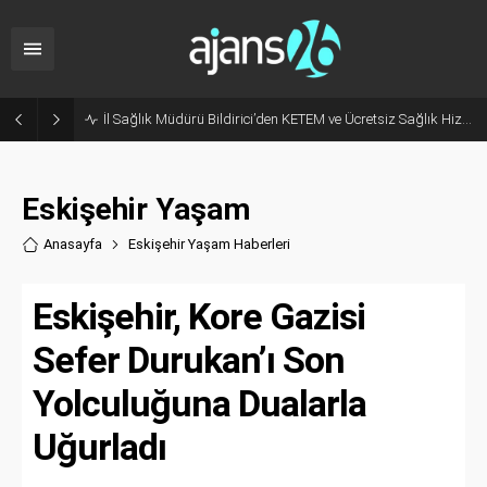
İl Sağlık Müdürü Bildirici’den KETEM ve Ücretsiz Sağlık Hizmetleri Çağrısı!
Eskişehir Yaşam
Anasayfa
Eskişehir Yaşam Haberler
i
Eskişehir, Kore Gazisi
Sefer Durukan’ı Son
Yolculuğuna Dualarla
Uğurladı