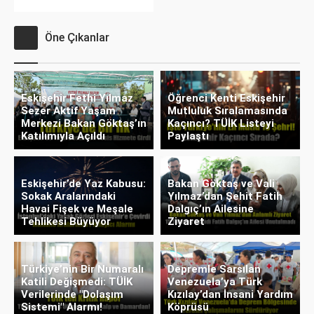
Öne Çıkanlar
Eskişehir Fethi Yılmaz
Öğrenci Kenti Eskişehir
Sezer Aktif Yaşam
Mutluluk Sıralamasında
Merkezi Bakan Göktaş’ın
Kaçıncı? TÜİK Listeyi
Katılımıyla Açıldı
Paylaştı
Eskişehir’de Yaz Kabusu:
Bakan Göktaş ve Vali
Sokak Aralarındaki
Yılmaz’dan Şehit Fatih
Havai Fişek ve Meşale
Dalgıç’ın Ailesine
Tehlikesi Büyüyor
Ziyaret
Türkiye’nin Bir Numaralı
Depremle Sarsılan
Katili Değişmedi: TÜİK
Venezuela’ya Türk
Verilerinde "Dolaşım
Kızılay’dan İnsani Yardım
Sistemi" Alarmı!
Köprüsü