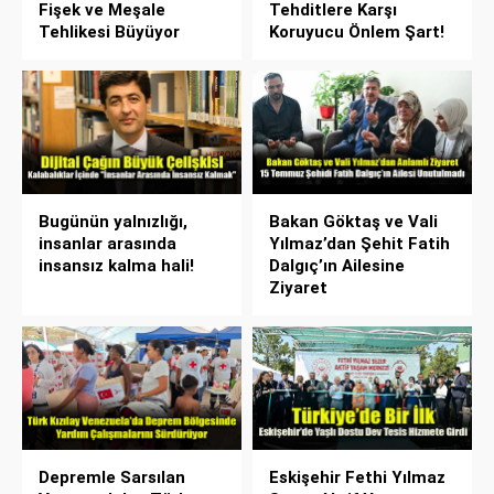
Fişek ve Meşale
Tehditlere Karşı
Tehlikesi Büyüyor
Koruyucu Önlem Şart!
Bugünün yalnızlığı,
Bakan Göktaş ve Vali
insanlar arasında
Yılmaz’dan Şehit Fatih
insansız kalma hali!
Dalgıç’ın Ailesine
Ziyaret
Depremle Sarsılan
Eskişehir Fethi Yılmaz