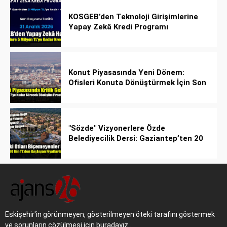
KOSGEB’den Teknoloji Girişimlerine
Yapay Zekâ Kredi Programı
Konut Piyasasında Yeni Dönem:
Ofisleri Konuta Dönüştürmek İçin Son
Tarih 1 Temmuz 2027!
"Sözde" Vizyonerlere Özde
Belediyecilik Dersi: Gaziantep’ten 20
Bin Bahçeli Ev Hamlesi!
Eskişehir'in görünmeyen, gösterilmeyen öteki tarafını göstermek
ve sorunların çözülmesi için buradayız..