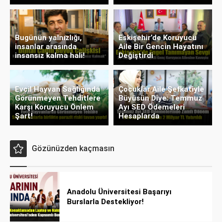
Bugünün yalnızlığı,
Eskişehir’de Koruyucu
insanlar arasında
Aile Bir Gencin Hayatını
insansız kalma hali!
Değiştirdi
Evcil Hayvan Sağlığında
Çocuklar Aile Şefkatiyle
Görünmeyen Tehditlere
Büyüsün Diye: Temmuz
Karşı Koruyucu Önlem
Ayı SED Ödemeleri
Şart!
Hesaplarda
Gözünüzden kaçmasın
Anadolu Üniversitesi Başarıyı
Burslarla Destekliyor!