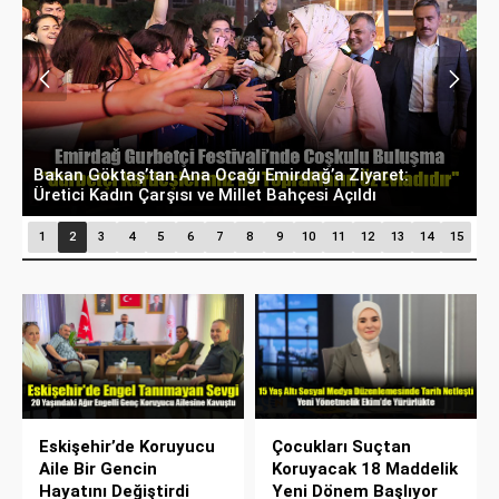
Bakan Göktaş’tan Ana Ocağı Emirdağ’a Ziyaret:
B
Üretici Kadın Çarşısı ve Millet Bahçesi Açıldı
D
1
2
3
4
5
6
7
8
9
10
11
12
13
14
15
Eskişehir’de Koruyucu
Çocukları Suçtan
Aile Bir Gencin
Koruyacak 18 Maddelik
Hayatını Değiştirdi
Yeni Dönem Başlıyor