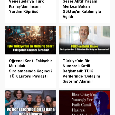
Venezuela’ya Türk
Sezer Aktif Yaşam
Kızılay’dan İnsani
Merkezi Bakan
Yardım Köprüsü
Göktaş’ın Katılımıyla
Açıldı
Öğrenci Kenti Eskişehir
Türkiye’nin Bir
Mutluluk
Numaralı Katili
Sıralamasında Kaçıncı?
Değişmedi: TÜİK
TÜİK Listeyi Paylaştı
Verilerinde "Dolaşım
Sistemi" Alarmı!