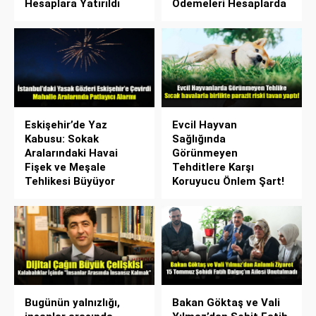
Hesaplara Yatırıldı
Ödemeleri Hesaplarda
Eskişehir’de Yaz
Evcil Hayvan
Kabusu: Sokak
Sağlığında
Aralarındaki Havai
Görünmeyen
Fişek ve Meşale
Tehditlere Karşı
Tehlikesi Büyüyor
Koruyucu Önlem Şart!
Bugünün yalnızlığı,
Bakan Göktaş ve Vali