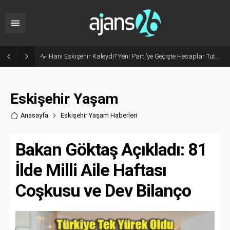
Hani Eskişehir Kaleydi? Yeni Parti’ye Geçişte Hesaplar Tutmadı!
Eskişehir Yaşam
Anasayfa
Eskişehir Yaşam Haberler
i
Bakan Göktaş Açıkladı: 81
İlde Milli Aile Haftası
Coşkusu ve Dev Bilanço