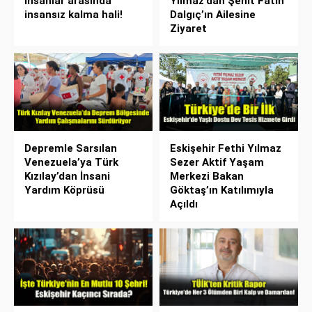
insanlar arasında
Yılmaz’dan Şehit Fatih
insansız kalma hali!
Dalgıç’ın Ailesine
Ziyaret
Depremle Sarsılan
Eskişehir Fethi Yılmaz
Venezuela’ya Türk
Sezer Aktif Yaşam
Kızılay’dan İnsani
Merkezi Bakan
Yardım Köprüsü
Göktaş’ın Katılımıyla
Açıldı