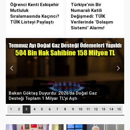
Öğrenci Kenti Eskişehir
Türkiye’nin Bir
Mutluluk
Numaralı Katili
Sıralamasında Kaçıncı?
Değişmedi: TÜİK
TÜİK Listeyi Paylaştı
Verilerinde "Dolaşım
Sistemi" Alarmı!
Bakan Göktaş Duyurdu: 2026’da Doğal Gaz
T
Desteği Toplam 1 Milyar TL’yi Aştı
H
1
2
3
4
5
6
7
8
9
10
11
12
13
14
15