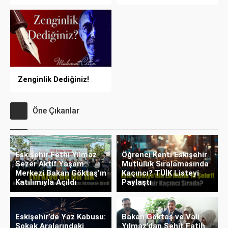
Zenginlik Dediğiniz!
Öne Çıkanlar
Eskişehir Fethi Yılmaz
Öğrenci Kenti Eskişehir
Sezer Aktif Yaşam
Mutluluk Sıralamasında
Merkezi Bakan Göktaş’ın
Kaçıncı? TÜİK Listeyi
Katılımıyla Açıldı
Paylaştı
Eskişehir’de Yaz Kabusu:
Bakan Göktaş ve Vali
Sokak Aralarındaki
Yılmaz’dan Şehit Fatih