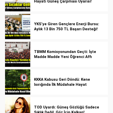
Hayati Güneş Çarpması Uyarısı!
YKS’ye Giren Gençlere Enerji Bursu:
Aylık 13 Bin 750 TL Başarı Desteği!
TBMM Komisyonundan Geçti: İşte
Madde Madde Yeni Öğrenci Affı
Rehberi
KKKA Kabusu Geri Döndü: Kene
Isırığında İlk Müdahale Hayat
Kurtarıyor!
TOD Uyardı: Güneş Gözlüğü Sadece
Şıklık Değil, Göz İçin Kalkan!