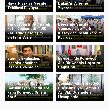
Havai Fişek ve Meşale
Dalgıç’ın Ailesine
Tehlikesi Büyüyor
Ziyaret
Türkiye’nin Bir Numaralı
Depremle Sarsılan
Katili Değişmedi: TÜİK
Venezuela’ya Türk
Verilerinde "Dolaşım
Kızılay’dan İnsani Yardım
Sistemi" Alarmı!
Köprüsü
Bugünün yalnızlığı,
Eskişehir’de Koruyucu
insanlar arasında
Aile Bir Gencin Hayatını
insansız kalma hali!
Değiştirdi
Evcil Hayvan Sağlığında
Çocuklar Aile Şefkatiyle
Görünmeyen Tehditlere
Büyüsün Diye: Temmuz
Karşı Koruyucu Önlem
Ayı SED Ödemeleri
Şart!
Hesaplarda