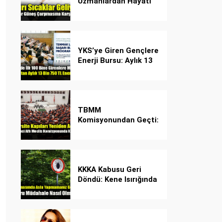
Uzmanlardan Hayati
Güneş Çarpması
Uyarısı!
YKS’ye Giren Gençlere
Enerji Bursu: Aylık 13
Bin 750 TL Başarı
Desteği!
TBMM
Komisyonundan Geçti:
İşte Madde Madde
Yeni Öğrenci Affı
Rehberi
KKKA Kabusu Geri
Döndü: Kene Isırığında
İlk Müdahale Hayat
Kurtarıyor!