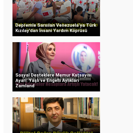
Depremle Sarsılan Venezuela’ya Türk
Kızılay’dan İnsani Yardım Köprüsü
Sosyal Desteklere Memur Katsayısı
Ayarı: Yaşlı ve Engelli Aylıkları
Zamland