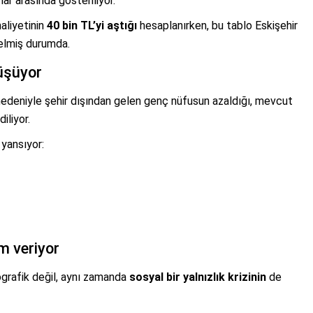
lar arasında gösteriliyor.
aliyetinin
40 bin TL’yi aştığı
hesaplanırken, bu tablo Eskişehir
 gelmiş durumda.
üşüyor
 nedeniyle şehir dışından gelen genç nüfusun azaldığı, mevcut
iliyor.
yansıyor:
rm veriyor
grafik değil, aynı zamanda
sosyal bir yalnızlık krizinin
de