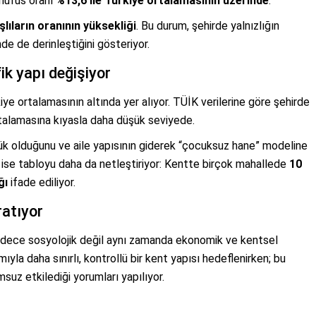
 nüfus oranı
%13,6 ile Türkiye ortalamasının üzerinde
.
lıların oranının yüksekliği
. Bu durum, şehirde yalnızlığın
de de derinleştiğini gösteriyor.
k yapı değişiyor
iye ortalamasının altında yer alıyor. TÜİK verilerine göre şehirde
rtalamasına kıyasla daha düşük seviyede.
şük olduğunu ve aile yapısının giderek “çocuksuz hane” modeline
r ise tabloyu daha da netleştiriyor: Kentte birçok mahallede
10
ğı
ifade ediliyor.
ratıyor
adece sosyolojik değil aynı zamanda ekonomik ve kentsel
ımıyla daha sınırlı, kontrollü bir kent yapısı hedeflenirken; bu
suz etkilediği yorumları yapılıyor.