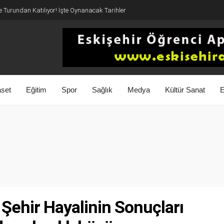
 Turundan Katılıyor! İşte Oynanacak Tarihler
aset
Eğitim
Spor
Sağlık
Medya
Kültür Sanat
E
 Şehir Hayalinin Sonuçları