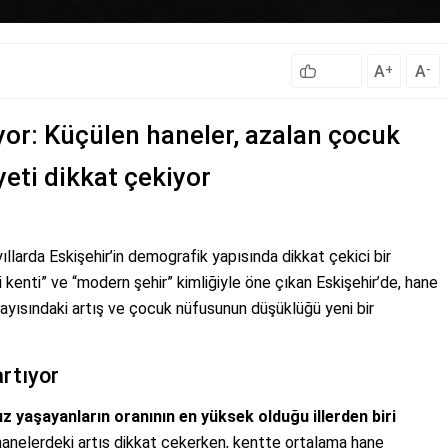
A
A
+
-
üyor: Küçülen haneler, azalan çocuk
yeti dikkat çekiyor
yıllarda Eskişehir’in demografik yapısında dikkat çekici bir
kenti” ve “modern şehir” kimliğiyle öne çıkan Eskişehir’de, hane
 sayısındaki artış ve çocuk nüfusunun düşüklüğü yeni bir
artıyor
ız yaşayanların oranının en yüksek olduğu illerden biri
 hanelerdeki artış dikkat çekerken, kentte ortalama hane