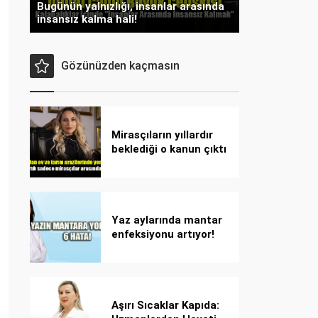
Bugünün yalnızlığı, insanlar arasında
insansız kalma hali!
Gözünüzden kaçmasın
Mirasçıların yıllardır
beklediği o kanun çıktı
Yaz aylarında mantar
enfeksiyonu artıyor!
Dikkat! Kolay
bulaşıyor, hızla
yayılıyor!
Aşırı Sıcaklar Kapıda: