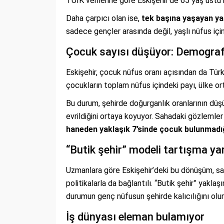
TÜİK verilerine göre Eskişehir’de 65 yaş üstü
Daha çarpıcı olan ise,
tek başına yaşayan yaş
sadece gençler arasında değil, yaşlı nüfus için
Çocuk sayısı düşüyor: Demografi
Eskişehir, çocuk nüfus oranı açısından da Türk
çocukların toplam nüfus içindeki payı, ülke o
Bu durum, şehirde doğurganlık oranlarının dü
evrildiğini ortaya koyuyor. Sahadaki gözlemle
haneden yaklaşık 7’sinde çocuk bulunmadı
“Butik şehir” modeli tartışma ya
Uzmanlara göre Eskişehir’deki bu dönüşüm, s
politikalarla da bağlantılı. “Butik şehir” yaklaş
durumun genç nüfusun şehirde kalıcılığını olum
İş dünyası eleman bulamıyor