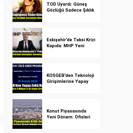
TOD Uyardı: Güneş
Gözlüğü Sadece Şıklık
Değil, Göz İçin Kalkan!
Eskişehir’de Taksi Krizi
Kapıda: MHP Yeni
Plaka Planına Karşı
Çözüm Önerdi
KOSGEB’den Teknoloji
Girişimlerine Yapay
Zekâ Kredi Programı
Konut Piyasasında
Yeni Dönem: Ofisleri
Konuta Dönüştürmek
İçin Son Tarih 1