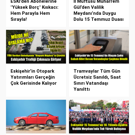
ESKİ’den Abonelerine
İl Müftüsü Muharrem
"Yüksek Borç" Kıskacı:
Gül’den Valilik
Hem Parayla Hem
Meydanı’nda Duygu
Sırayla!
Dolu 15 Temmuz Duası
Eskişehir’in Otopark
Tramvaylar Tüm Gün
Yatırımları Gerçeğin
Ücretsiz Sanıldı, Saat
Çok Gerisinde Kalıyor
Sınırı Vatandaşı
Yanılttı