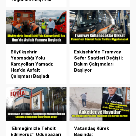
Büyükşehrin
Eskişehir’de Tramvay
Yapmadığı Yolu
Sefer Saatleri Değişti:
Karayolları Yamadı:
Bakım Çalışmaları
Han’da Asfalt
Başlıyor
Çalışması Başladı
"Ekmeğimizle Tehdit
Vatandaş Kürek
Ediliyoruz": Odunpazarı
Başında: