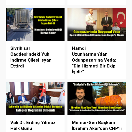
Sivrihisar
Hamdi
Caddesi’ndeki Yük
Uzunharman’dan
İndirme Çilesi İsyan
Odunpazarı’na Veda:
Ettirdi
“Din Hizmeti Bir Ekip
İşidir”
Vali Dr. Erdinç Yılmaz
Memur-Sen Başkanı
Halk Günü
İbrahim Akar’dan CHP’li