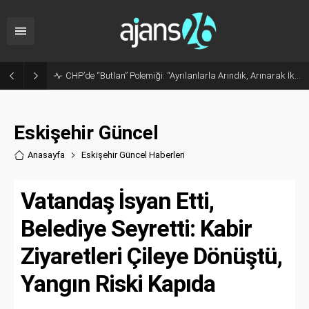
Sanayide Altyapı ve Temizlik Tepkisi: Gürhan Albayrak Küçük Sanayi Esnafını Ziyaret Etti
Eskişehir Güncel
Anasayfa
Eskişehir Güncel Haberler
i
Vatandaş İsyan Etti,
Belediye Seyretti: Kabir
Ziyaretleri Çileye Dönüştü,
Yangın Riski Kapıda