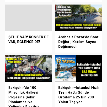
ŞEHİT VAR! KONSER DE
Arabasız Pazar’da Saat
VAR, EĞLENCE DE!
Değişti, Katılım Sayısı
Değişmedi
Eskişehir’de 100
Eskişehir–İstanbul Hızlı
Milyonluk Halkevi
Tren Hattı Günde
Projesine Şehir
Ortalama 25 Bin 730
Planlaması ve
Yolcu Taşıyor
Yoğunluk Eleştirisi