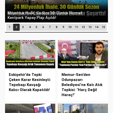
Meclis Üyesinden Başkan Ataç’a Zor Soru:
E
"Makam Aracı Eşine mi Tahsis Edildi?"
S
1
2
3
4
5
6
7
8
9
10
11
12
13
14
15
Eskişehir’de Tepki
Memur-Sen’den
Çeken Karar Kesinleşti:
Odunpazarı
Tepebaşı Kavşağı
Belediyesi’ne Katı Atık
Kalıcı Olarak Kapatıldı!
Tepkisi: "Harç Değil
Haraç!"