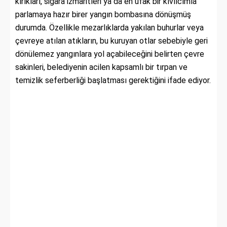
kırıkları, sigara izmaritleri ya da en ufak bir kıvılcımla
parlamaya hazır birer yangın bombasına dönüşmüş
durumda. Özellikle mezarlıklarda yakılan buhurlar veya
çevreye atılan atıkların, bu kuruyan otlar sebebiyle geri
dönülemez yangınlara yol açabileceğini belirten çevre
sakinleri, belediyenin acilen kapsamlı bir tırpan ve
temizlik seferberliği başlatması gerektiğini ifade ediyor.