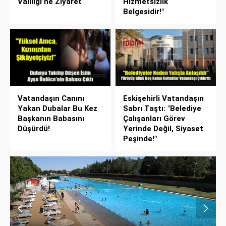
Valiliği’ne Ziyaret
Hizmetsizlik
Belgesidir!"
Vatandaşın Canını
Eskişehirli Vatandaşın
Yakan Dubalar Bu Kez
Sabrı Taştı: "Belediye
Başkanın Babasını
Çalışanları Görev
Düşürdü!
Yerinde Değil, Siyaset
Peşinde!"