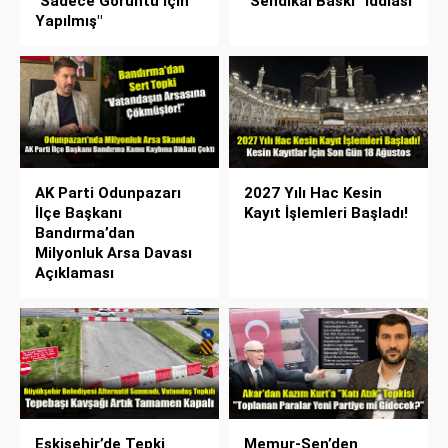
"Sadece Görüntü İçin
“Sendikal Baskı” İddiası
Yapılmış"
AK Parti Odunpazarı
2027 Yılı Hac Kesin
İlçe Başkanı
Kayıt İşlemleri Başladı!
Bandırma’dan
Milyonluk Arsa Davası
Açıklaması
Eskişehir’de Tepki
Memur-Sen’den