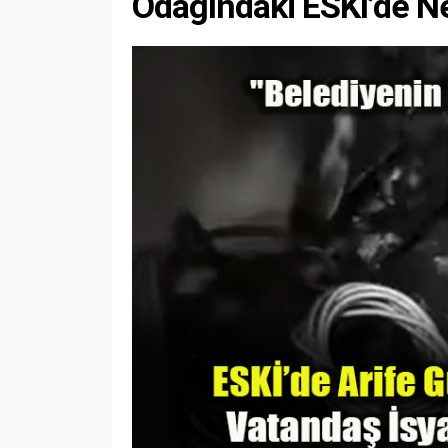
Odağındaki ESKİ’de Ne