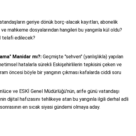
tandaşların geriye dönük borç-alacak kayıtları, abonelik
ları ve mahkeme dosyalarından hangileri bu yangınla kül oldu?
l telafi edilecek?
ama" Manidar mı?:
Geçmişte "sehven" (yanlışlıkla) yapılan
etimsel hatalarla sürekli Eskişehirlilerin tepkisini çeken ve
ram öncesi böyle bir yangının çıkması kafalarda ciddi soru
nlüce ve ESKİ Genel Müdürlüğü'nün, arife günü vatandaşı
n dijital hafızasını tehlikeye atan bu yangınla ilgili derhal adli
sonrasının en sıcak siyasi gündemi olmaya aday.