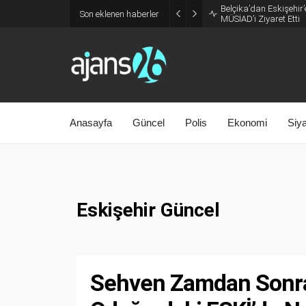
Belçika’dan Eskişehir’
Son eklenen haberler
MÜSİAD’ı Ziyaret Etti
Anasayfa
Güncel
Polis
Ekonomi
Siy
Eskişehir Güncel
Sehven Zamdan Sonra 