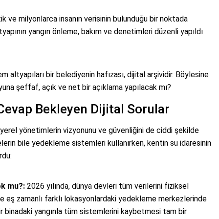
ik ve milyonlarca insanın verisinin bulunduğu bir noktada
ltyapının yangın önleme, bakım ve denetimleri düzenli yapıldı
em altyapıları bir belediyenin hafızası, dijital arşividir. Böylesine
yuna şeffaf, açık ve net bir açıklama yapılacak mı?
Cevap Bekleyen Dijital Sorular
yerel yönetimlerin vizyonunu ve güvenliğini de ciddi şekilde
rin bile yedekleme sistemleri kullanırken, kentin su idaresinin
rdu:
ok mu?:
2026 yılında, dünya devleri tüm verilerini fiziksel
 ve eş zamanlı farklı lokasyonlardaki yedekleme merkezlerinde
ir binadaki yangınla tüm sistemlerini kaybetmesi tam bir