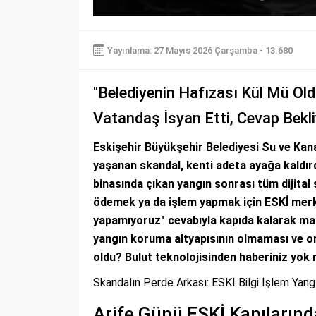
Yayınlama: 27 Mayıs 2026 Çarşamba - 13.680
"Belediyenin Hafızası Kül Mü Old
Vatandaş İsyan Etti, Cevap Bekli
Eskişehir Büyükşehir Belediyesi Su ve Kan
yaşanan skandal, kenti adeta ayağa kaldır
binasında çıkan yangın sonrası tüm dijita
ödemek ya da işlem yapmak için ESKİ merkez
yapamıyoruz" cevabıyla kapıda kalarak mağd
yangın koruma altyapısının olmaması ve or
oldu? Bulut teknolojisinden haberiniz yok m
Skandalın Perde Arkası: ESKİ Bilgi İşlem Yang
Arife Günü ESKİ Kapılarınd