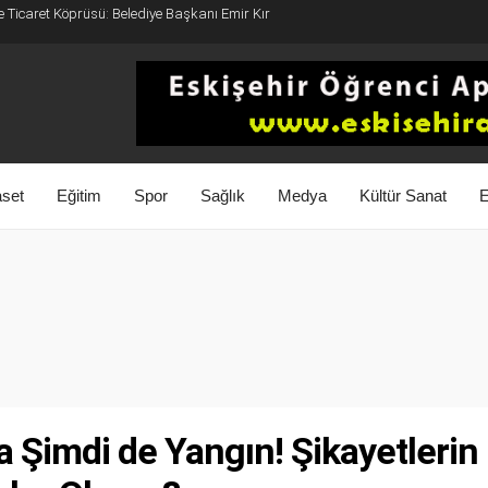
e Ticaret Köprüsü: Belediye Başkanı Emir Kır
aset
Eğitim
Spor
Sağlık
Medya
Kültür Sanat
E
Şimdi de Yangın! Şikayetlerin