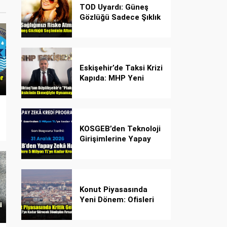
TOD Uyardı: Güneş
Gözlüğü Sadece Şıklık
Değil, Göz İçin Kalkan!
Eskişehir’de Taksi Krizi
Kapıda: MHP Yeni
Plaka Planına Karşı
Çözüm Önerdi
KOSGEB’den Teknoloji
Girişimlerine Yapay
Zekâ Kredi Programı
Konut Piyasasında
Yeni Dönem: Ofisleri
Konuta Dönüştürmek
İçin Son Tarih 1