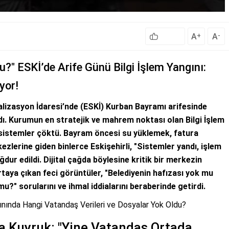
A
A
+
-
u?" ESKİ’de Arife Günü Bilgi İşlem Yangını:
yor!
alizasyon İdaresi’nde (ESKİ) Kurban Bayramı arifesinde
dı. Kurumun en stratejik ve mahrem noktası olan Bilgi İşlem
l sistemler çöktü. Bayram öncesi su yüklemek, fatura
lerine giden binlerce Eskişehirli, "Sistemler yandı, işlem
ur edildi. Dijital çağda böylesine kritik bir merkezin
taya çıkan feci görüntüler, "Belediyenin hafızası yok mu
u?" sorularını ve ihmal iddialarını beraberinde getirdi.
ınında Hangi Vatandaş Verileri ve Dosyalar Yok Oldu?
a Kuyruk: "Yine Vatandaş Ortada