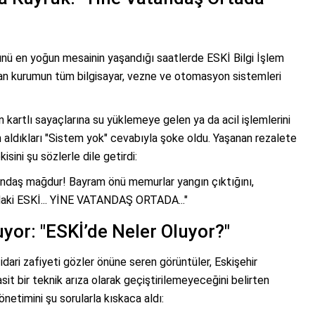
nü en yoğun mesainin yaşandığı saatlerde ESKİ Bilgi İşlem
dan kurumun tüm bilgisayar, vezne ve otomasyon sistemleri
 kartlı sayaçlarına su yüklemeye gelen ya da acil işlemlerini
n aldıkları "Sistem yok" cevabıyla şoke oldu. Yaşanan rezalete
ini şu sözlerle dile getirdi:
atandaş mağdur! Bayram önü memurlar yangın çıktığını,
ndaki ESKİ... YİNE VATANDAŞ ORTADA..."
yor: "ESKİ’de Neler Oluyor?"
idari zafiyeti gözler önüne seren görüntüler, Eskişehir
it bir teknik arıza olarak geçiştirilemeyeceğini belirten
önetimini şu sorularla kıskaca aldı: