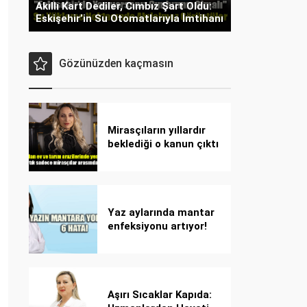
Akıllı Kart Dediler, Cımbız Şart Oldu:
Eskişehir’in Su Otomatlarıyla İmtihanı
Gözünüzden kaçmasın
Mirasçıların yıllardır
beklediği o kanun çıktı
Yaz aylarında mantar
enfeksiyonu artıyor!
Dikkat! Kolay
bulaşıyor, hızla
yayılıyor!
Aşırı Sıcaklar Kapıda: