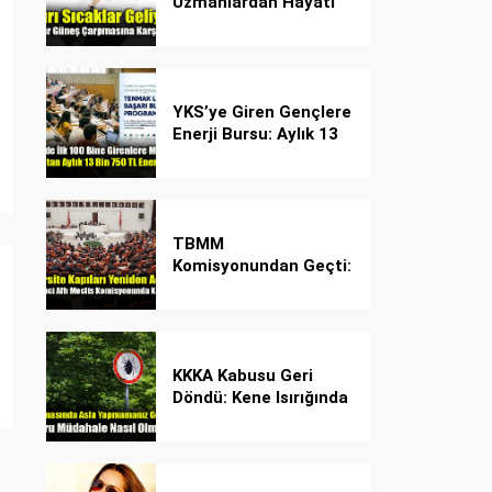
Uzmanlardan Hayati
Güneş Çarpması
Uyarısı!
YKS’ye Giren Gençlere
Enerji Bursu: Aylık 13
Bin 750 TL Başarı
Desteği!
TBMM
Komisyonundan Geçti:
İşte Madde Madde
Yeni Öğrenci Affı
Rehberi
KKKA Kabusu Geri
Döndü: Kene Isırığında
İlk Müdahale Hayat
Kurtarıyor!