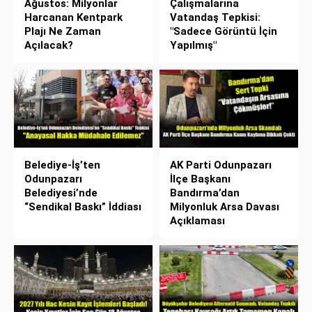
Ağustos: Milyonlar
Çalışmalarına
Harcanan Kentpark
Vatandaş Tepkisi:
Plajı Ne Zaman
"Sadece Görüntü İçin
Açılacak?
Yapılmış"
Belediye-İş’ten
AK Parti Odunpazarı
Odunpazarı
İlçe Başkanı
Belediyesi’nde
Bandırma’dan
“Sendikal Baskı” İddiası
Milyonluk Arsa Davası
Açıklaması