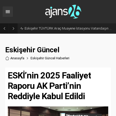
Odunpazarı Yaz Kur’an Kurslarında Değerler Eğitimi Seminerleri Düzenlendi
Eskişehir Güncel
Anasayfa
Eskişehir Güncel Haberler
i
ESKİ’nin 2025 Faaliyet
Raporu AK Parti’nin
Reddiyle Kabul Edildi