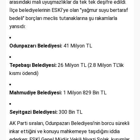
arasındaki mali uyuşmazlıklar da tek tek deşifre edildi.
İlçe belediyelerinin ESKİ’ye olan "yağmur suyu bertaraf
bedeli" borçları meclis tutanaklarına şu rakamlarla
yansıdı:
Odunpazarı Belediyesi:
41 Milyon TL
Tepebaşı Belediyesi:
26 Milyon TL (2.8 Milyon TL'lik
kısmı ödendi)
Mahmudiye Belediyesi:
1 Milyon 829 Bin TL
Seyitgazi Belediyesi:
300 Bin TL
AK Parti sıraları, Odunpazarı Belediyesi’nin borcu sürekli
inkar ettiğini ve konuyu mahkemeye taşıdığını iddia
ederken; ESKİ Genel Müdür Vekili Niyazi Solak, kurumlar