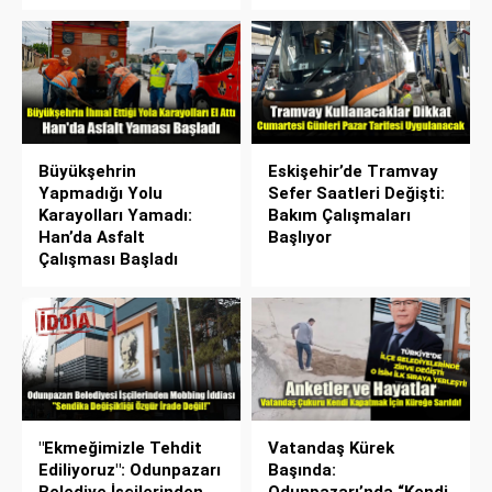
Büyükşehrin
Eskişehir’de Tramvay
Yapmadığı Yolu
Sefer Saatleri Değişti:
Karayolları Yamadı:
Bakım Çalışmaları
Han’da Asfalt
Başlıyor
Çalışması Başladı
"Ekmeğimizle Tehdit
Vatandaş Kürek
Ediliyoruz": Odunpazarı
Başında:
Belediye İşçilerinden
Odunpazarı’nda “Kendi