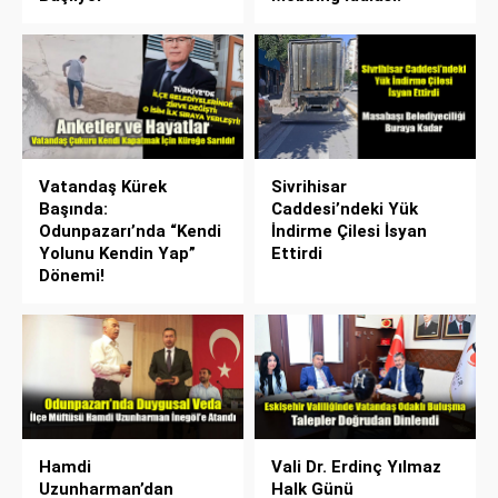
Vatandaş Kürek
Sivrihisar
Başında:
Caddesi’ndeki Yük
Odunpazarı’nda “Kendi
İndirme Çilesi İsyan
Yolunu Kendin Yap”
Ettirdi
Dönemi!
Hamdi
Vali Dr. Erdinç Yılmaz
Uzunharman’dan
Halk Günü