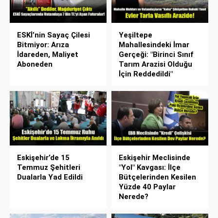
ESKİ’nin Sayaç Çilesi
Yeşiltepe
Bitmiyor: Arıza
Mahallesindeki İmar
İdareden, Maliyet
Gerçeği: "Birinci Sınıf
Aboneden
Tarım Arazisi Olduğu
İçin Reddedildi"
Eskişehir’de 15
Eskişehir Meclisinde
Temmuz Şehitleri
"Yol" Kavgası: İlçe
Dualarla Yad Edildi
Bütçelerinden Kesilen
Yüzde 40 Paylar
Nerede?